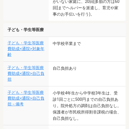
がいない家庭に、20回[多胎の方は60
回]までヘルパーを派遣し、育児や家
事のお手伝いを行う)。
子ども・学生等医療
子ども・学生等医療
中学校卒業まで
費助成<通院>対象年
齢
子ども・学生等医療
自己負担あり
費助成<通院>自己負
担
子ども・学生等医療
小学校4年生から中学校3年生は、受
費助成<通院>自己負
診1回ごとに500円までの自己負担あ
担－備考
り。院外処方の調剤は自己負担なし。
保護者が市民税所得割非課税の場合、
自己負担なし。