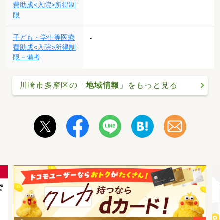
費助成<入院>所得制
限
子ども・学生等医療
-
費助成<入院>所得制
限－備考
川崎市多摩区の「
地域情報
」をもっと見る