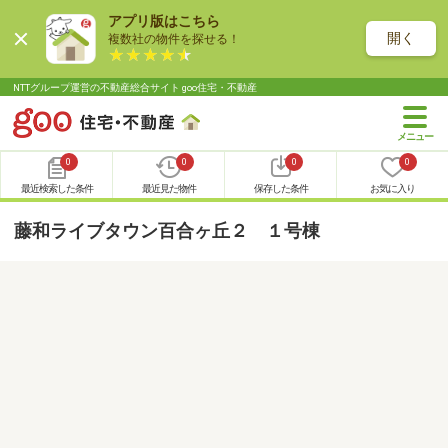
アプリ版はこちら
開く
複数社の物件を探せる！
NTTグループ運営の不動産総合サイト goo住宅・不動産
0
0
0
0
最近検索した条件
最近見た物件
保存した条件
お気に入り
藤和ライブタウン百合ヶ丘２ １号棟