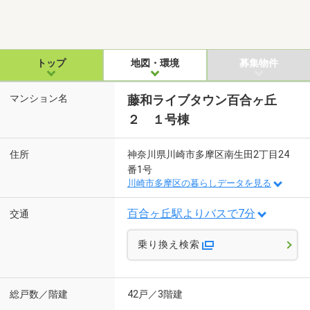
トップ
地図・環境
募集物件
マンション名
藤和ライブタウン百合ヶ丘
２ １号棟
住所
神奈川県川崎市多摩区南生田2丁目24
番1号
川崎市多摩区の暮らしデータを見る
百合ヶ丘駅よりバスで7分
交通
乗り換え検索
総戸数／階建
42戸／3階建