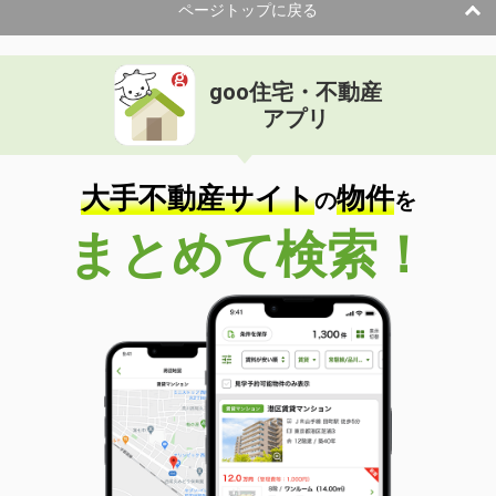
ページトップに戻る
goo住宅・不動産
アプリ
大手不動産サイト
物件
の
を
まとめて検索！