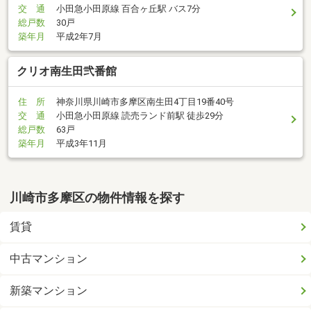
交 通
小田急小田原線 百合ヶ丘駅 バス7分
総戸数
30戸
築年月
平成2年7月
クリオ南生田弐番館
住 所
神奈川県川崎市多摩区南生田4丁目19番40号
交 通
小田急小田原線 読売ランド前駅 徒歩29分
総戸数
63戸
築年月
平成3年11月
川崎市多摩区の物件情報を探す
賃貸
中古マンション
新築マンション