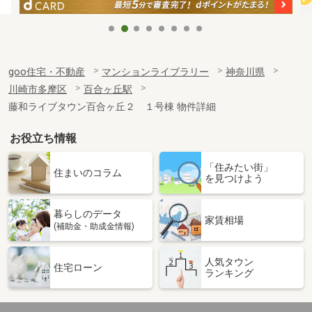
goo住宅・不動産
マンションライブラリー
神奈川県
川崎市多摩区
百合ヶ丘駅
藤和ライブタウン百合ヶ丘２ １号棟 物件詳細
お役立ち情報
「住みたい街」
住まいのコラム
を見つけよう
暮らしのデータ
家賃相場
(補助金・助成金情報)
人気タウン
住宅ローン
ランキング