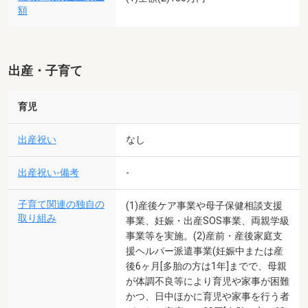
額
出産・子育て
育児
出産祝い
なし
出産祝い-備考
-
子育て関連の独自の
(1)産後ケア事業や母子保健相談支援
取り組み
事業、妊娠・出産SOS事業、両親学級
事業等を実施。(2)産前・産後家庭支
援ヘルパー派遣事業(妊娠中または産
後6ヶ月[多胎の方は1年]までで、母親
が体調不良等により育児や家事が困難
かつ、日中ほかに育児や家事を行う者