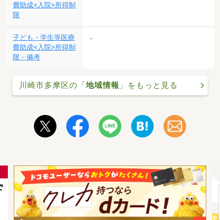
費助成<入院>所得制
限
子ども・学生等医療
-
費助成<入院>所得制
限－備考
川崎市多摩区の「
地域情報
」をもっと見る