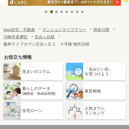
goo住宅・不動産
マンションライブラリー
神奈川県
川崎市多摩区
百合ヶ丘駅
藤和ライブタウン百合ヶ丘２ ４号棟 物件詳細
お役立ち情報
「住みたい街」
住まいのコラム
を見つけよう
暮らしのデータ
家賃相場
(補助金・助成金情報)
人気タウン
住宅ローン
ランキング