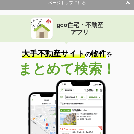
ページトップに戻る
goo住宅・不動産
アプリ
大手不動産サイト
物件
の
を
まとめて検索！