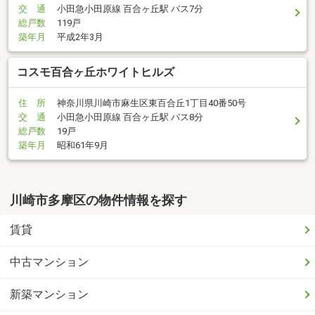
交 通
小田急小田原線 百合ヶ丘駅 バス7分
総戸数
119戸
築年月
平成2年3月
コスモ百合ヶ丘ホワイトヒルズ
住 所
神奈川県川崎市麻生区東百合丘1丁目40番50号
交 通
小田急小田原線 百合ヶ丘駅 バス8分
総戸数
19戸
築年月
昭和61年9月
川崎市多摩区の物件情報を探す
賃貸
中古マンション
新築マンション