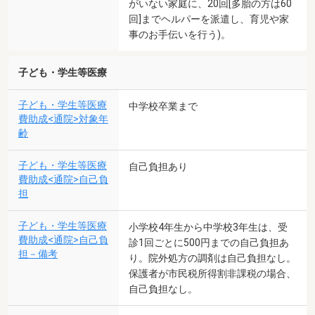
がいない家庭に、20回[多胎の方は60
回]までヘルパーを派遣し、育児や家
事のお手伝いを行う)。
子ども・学生等医療
子ども・学生等医療
中学校卒業まで
費助成<通院>対象年
齢
子ども・学生等医療
自己負担あり
費助成<通院>自己負
担
子ども・学生等医療
小学校4年生から中学校3年生は、受
費助成<通院>自己負
診1回ごとに500円までの自己負担あ
担－備考
り。院外処方の調剤は自己負担なし。
保護者が市民税所得割非課税の場合、
自己負担なし。