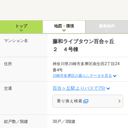
トップ
地図・環境
募集物件
マンション名
藤和ライブタウン百合ヶ丘
２ ４号棟
住所
神奈川県川崎市多摩区南生田2丁目24
番4号
川崎市多摩区の暮らしデータを見る
百合ヶ丘駅よりバスで7分
交通
乗り換え検索
総戸数／階建
30戸／3階建