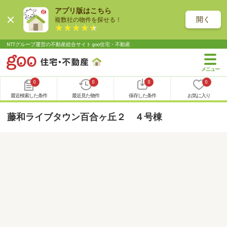
アプリ版はこちら
開く
複数社の物件を探せる！
NTTグループ運営の不動産総合サイト goo住宅・不動産
0
0
0
0
最近検索した条件
最近見た物件
保存した条件
お気に入り
藤和ライブタウン百合ヶ丘２ ４号棟