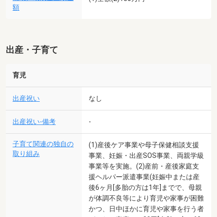
額
出産・子育て
育児
出産祝い
なし
出産祝い-備考
-
子育て関連の独自の
(1)産後ケア事業や母子保健相談支援
取り組み
事業、妊娠・出産SOS事業、両親学級
事業等を実施。(2)産前・産後家庭支
援ヘルパー派遣事業(妊娠中または産
後6ヶ月[多胎の方は1年]までで、母親
が体調不良等により育児や家事が困難
かつ、日中ほかに育児や家事を行う者