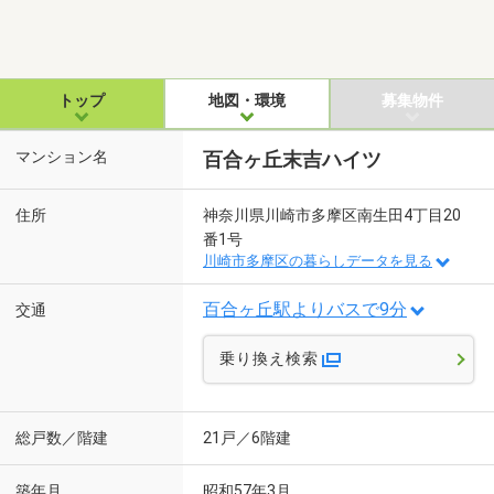
トップ
地図・環境
募集物件
マンション名
百合ヶ丘末吉ハイツ
住所
神奈川県川崎市多摩区南生田4丁目20
番1号
川崎市多摩区の暮らしデータを見る
百合ヶ丘駅よりバスで9分
交通
乗り換え検索
総戸数／階建
21戸／6階建
築年月
昭和57年3月