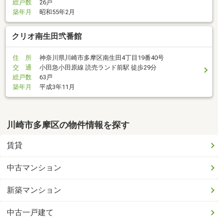
総戸数
26戸
築年月
昭和55年2月
クリオ南生田弐番館
住 所
神奈川県川崎市多摩区南生田4丁目19番40号
交 通
小田急小田原線 読売ランド前駅 徒歩29分
総戸数
63戸
築年月
平成3年11月
川崎市多摩区の物件情報を探す
賃貸
中古マンション
新築マンション
中古一戸建て