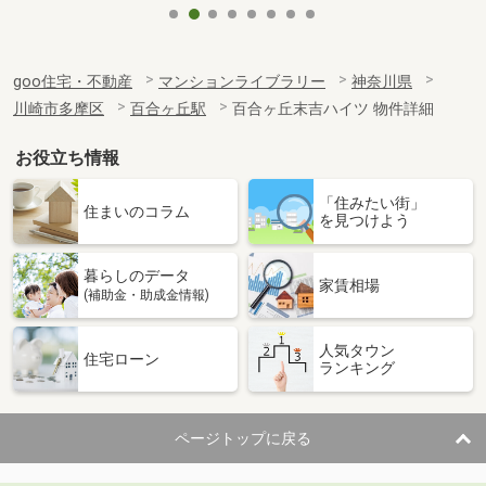
goo住宅・不動産
マンションライブラリー
神奈川県
川崎市多摩区
百合ヶ丘駅
百合ヶ丘末吉ハイツ 物件詳細
お役立ち情報
「住みたい街」
住まいのコラム
を見つけよう
暮らしのデータ
家賃相場
(補助金・助成金情報)
人気タウン
住宅ローン
ランキング
ページトップに戻る