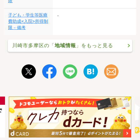
限
子ども・学生等医療
-
費助成<入院>所得制
限－備考
川崎市多摩区の「
地域情報
」をもっと見る