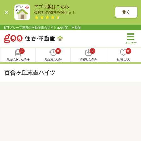
アプリ版はこちら
開く
複数社の物件を探せる！
NTTグループ運営の不動産総合サイト goo住宅・不動産
0
0
0
0
最近検索した条件
最近見た物件
保存した条件
お気に入り
百合ヶ丘末吉ハイツ