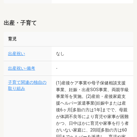
出産・子育て
育児
出産祝い
なし
出産祝い-備考
-
子育て関連の独自の
(1)産後ケア事業や母子保健相談支援
取り組み
事業、妊娠・出産SOS事業、両親学級
事業等を実施。(2)産前・産後家庭支
援ヘルパー派遣事業(妊娠中または産
後6ヶ月[多胎の方は1年]までで、母親
が体調不良等により育児や家事が困難
かつ、日中ほかに育児や家事を行う者
がいない家庭に、20回[多胎の方は60
回]までヘルパーを派遣し、育児や家