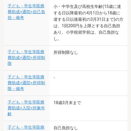
子ども・学生等医療
小・中学生及び高校生年齢(15歳に達
費助成<通院>自己負
する日以降最初の4月1日から18歳に
担－備考
達する日以後最初の3月31日まで)の方
は、1回200円を上限とする自己負担
あり。小学校就学前は、自己負担な
し。
子ども・学生等医療
所得制限なし
費助成<通院>所得制
限
子ども・学生等医療
-
費助成<通院>所得制
限－備考
子ども・学生等医療
18歳3月末まで
費助成<入院>対象年
齢
子ども・学生等医療
自己負担なし