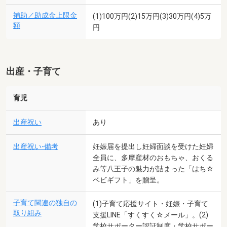
補助／助成金上限金
(1)100万円(2)15万円(3)30万円(4)5万
額
円
出産・子育て
育児
出産祝い
あり
出産祝い-備考
妊娠届を提出し妊婦面談を受けた妊婦
全員に、多摩産材のおもちゃ、おくる
み等八王子の魅力が詰まった「はち☆
ベビギフト」を贈呈。
子育て関連の独自の
(1)子育て応援サイト・妊娠・子育て
取り組み
支援LINE「すくすく☆メール」。(2)
学校サポーター認証制度・学校サポー