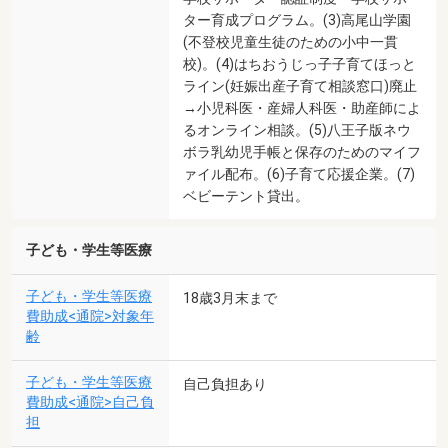
ター育成プログラム。(3)高尾山学園
(不登校児童生徒のための小中一貫
校)。(4)はちおうじっ子子育てほっと
ライン(妊娠出産子育て相談窓口)廃止
→小児科医・産婦人科医・助産師によ
るオンライン相談。(5)八王子版ネウ
ボラ乳幼児手帳と保存のためのマイフ
ァイル配布。(6)子育て応援企業。(7)
ベビーテント貸出。
子ども・学生等医療
子ども・学生等医療
18歳3月末まで
費助成<通院>対象年
齢
子ども・学生等医療
自己負担あり
費助成<通院>自己負
担