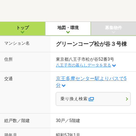
トップ
地図・環境
募集物件
マンション名
グリーンコープ松が谷３号棟
住所
東京都八王子市松が谷52番3号
八王子市の暮らしデータを見る
京王多摩センター駅よりバスで5
交通
分
乗り換え検索
総戸数／階建
30戸／5階建
築年月
昭和57年1月