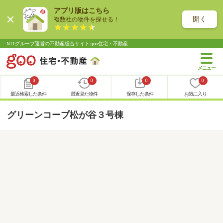
アプリ版はこちら
開く
複数社の物件を探せる！
NTTグループ運営の不動産総合サイト goo住宅・不動産
0
0
0
0
最近検索した条件
最近見た物件
保存した条件
お気に入り
グリーンコープ松が谷３号棟