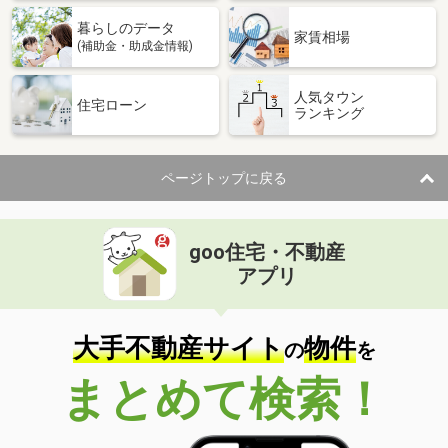
暮らしのデータ
家賃相場
(補助金・助成金情報)
人気タウン
住宅ローン
ランキング
ページトップに戻る
goo住宅・不動産
アプリ
大手不動産サイト
物件
の
を
まとめて検索！