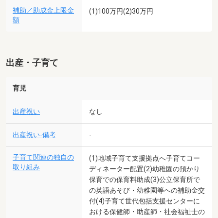
補助／助成金上限金
(1)100万円(2)30万円
額
出産・子育て
育児
出産祝い
なし
出産祝い-備考
-
子育て関連の独自の
(1)地域子育て支援拠点へ子育てコー
取り組み
ディネーター配置(2)幼稚園の預かり
保育での保育料助成(3)公立保育所で
の英語あそび・幼稚園等への補助金交
付(4)子育て世代包括支援センターに
おける保健師・助産師・社会福祉士の