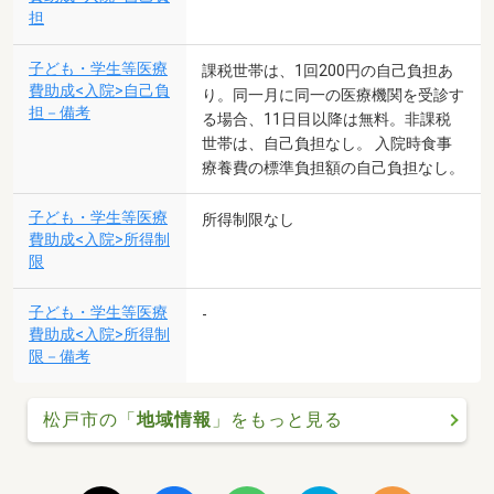
担
子ども・学生等医療
課税世帯は、1回200円の自己負担あ
費助成<入院>自己負
り。同一月に同一の医療機関を受診す
担－備考
る場合、11日目以降は無料。非課税
世帯は、自己負担なし。 入院時食事
療養費の標準負担額の自己負担なし。
子ども・学生等医療
所得制限なし
費助成<入院>所得制
限
子ども・学生等医療
-
費助成<入院>所得制
限－備考
松戸市の「
地域情報
」をもっと見る