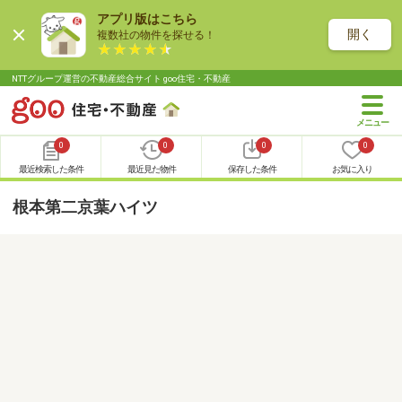
アプリ版はこちら
開く
複数社の物件を探せる！
NTTグループ運営の不動産総合サイト goo住宅・不動産
0
0
0
0
最近検索した条件
最近見た物件
保存した条件
お気に入り
根本第二京葉ハイツ