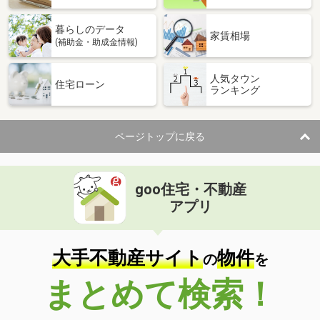
暮らしのデータ
家賃相場
(補助金・助成金情報)
人気タウン
住宅ローン
ランキング
ページトップに戻る
goo住宅・不動産
アプリ
大手不動産サイト
物件
の
を
まとめて検索！