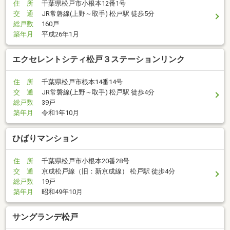
住 所
千葉県松戸市小根本12番1号
交 通
JR常磐線(上野～取手) 松戸駅 徒歩5分
総戸数
160戸
築年月
平成26年1月
エクセレントシティ松戸３ステーションリンク
住 所
千葉県松戸市根本14番14号
交 通
JR常磐線(上野～取手) 松戸駅 徒歩4分
総戸数
39戸
築年月
令和1年10月
ひばりマンション
住 所
千葉県松戸市小根本20番28号
交 通
京成松戸線（旧：新京成線） 松戸駅 徒歩4分
総戸数
19戸
築年月
昭和49年10月
サングランデ松戸