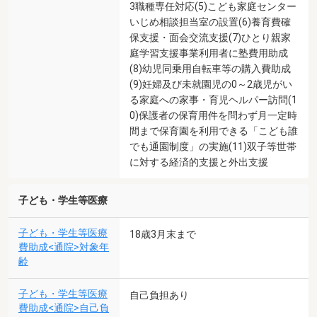
3職種専任対応(5)こども家庭センター
いじめ相談担当室の設置(6)養育費確
保支援・面会交流支援(7)ひとり親家
庭学習支援事業利用者に塾費用助成
(8)幼児同乗用自転車等の購入費助成
(9)妊婦及び未就園児の0～2歳児がい
る家庭への家事・育児ヘルパー訪問(1
0)保護者の保育用件を問わず月一定時
間まで保育園を利用できる「こども誰
でも通園制度」の実施(11)双子等世帯
に対する経済的支援と外出支援
子ども・学生等医療
子ども・学生等医療
18歳3月末まで
費助成<通院>対象年
齢
子ども・学生等医療
自己負担あり
費助成<通院>自己負