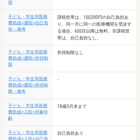
担
子ども・学生等医療
課税世帯は、1回200円の自己負担あ
費助成<通院>自己負
り。同一月に同一の医療機関を受診す
担－備考
る場合、6回目以降は無料。非課税世
帯は、自己負担なし。
子ども・学生等医療
所得制限なし
費助成<通院>所得制
限
子ども・学生等医療
-
費助成<通院>所得制
限－備考
子ども・学生等医療
18歳3月末まで
費助成<入院>対象年
齢
子ども・学生等医療
自己負担あり
費助成<入院>自己負