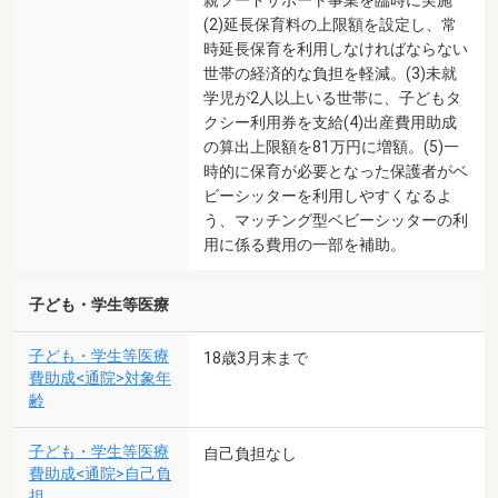
(2)延長保育料の上限額を設定し、常
時延長保育を利用しなければならない
世帯の経済的な負担を軽減。(3)未就
学児が2人以上いる世帯に、子どもタ
クシー利用券を支給(4)出産費用助成
の算出上限額を81万円に増額。(5)一
時的に保育が必要となった保護者がベ
ビーシッターを利用しやすくなるよ
う、マッチング型ベビーシッターの利
用に係る費用の一部を補助。
子ども・学生等医療
子ども・学生等医療
18歳3月末まで
費助成<通院>対象年
齢
子ども・学生等医療
自己負担なし
費助成<通院>自己負
担