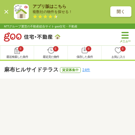
アプリ版はこちら
開く
複数社の物件を探せる！
NTTグループ運営の不動産総合サイト goo住宅・不動産
0
0
0
0
最近検索した条件
最近見た物件
保存した条件
お気に入り
麻布ヒルサイドテラス
24件
賃貸募集中