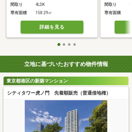
間取り
4LDK
間取り
4
専有面積
158.29㎡
専有面積
1
詳細を見る
立地に基づいたおすすめ物件情報
東京都港区の新築マンション
シティタワー虎ノ門 先着順販売（普通借地権）