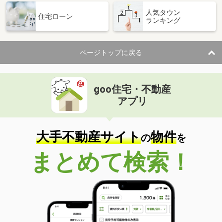
人気タウン
住宅ローン
ランキング
ページトップに戻る
goo住宅・不動産
アプリ
大手不動産サイト
物件
の
を
まとめて検索！