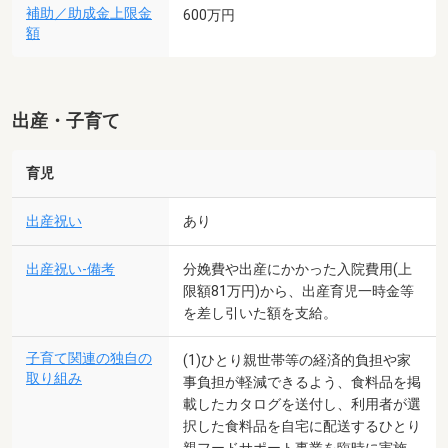
補助／助成金上限金
600万円
額
出産・子育て
育児
出産祝い
あり
出産祝い-備考
分娩費や出産にかかった入院費用(上
限額81万円)から、出産育児一時金等
を差し引いた額を支給。
子育て関連の独自の
(1)ひとり親世帯等の経済的負担や家
取り組み
事負担が軽減できるよう、食料品を掲
載したカタログを送付し、利用者が選
択した食料品を自宅に配送するひとり
親フードサポート事業を臨時に実施