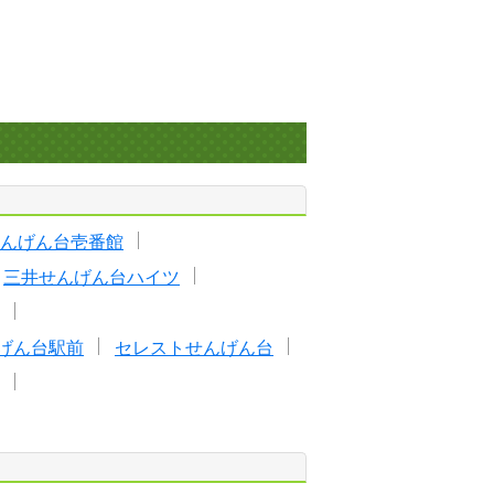
んげん台壱番館
三井せんげん台ハイツ
げん台駅前
セレストせんげん台