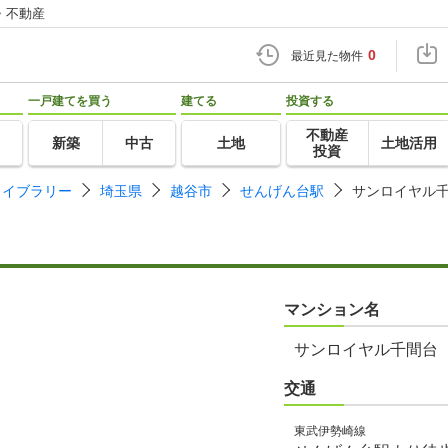
・不動産
0
最近見た物件
一戸建てを買う
建てる
投資する
不動産
新築
中古
土地
土地活用
投資
ライブラリー
埼玉県
越谷市
せんげん台駅
サンロイヤル
マンション名
サンロイヤル千間台
交通
東武伊勢崎線