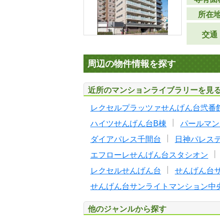
所在
交通
周辺の物件情報を探す
近所のマンションライブラリーを見
レクセルプラッツァせんげん台弐番
ハイツせんげん台B棟
パールマン
ダイアパレス千間台
日神パレス
エフローレせんげん台スタシオン
レクセルせんげん台
せんげん台
せんげん台サンライトマンション中
他のジャンルから探す