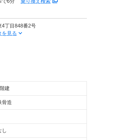
歩で6分
乗り換え検索
4丁目848番2号
タを見る
3階建
鉄骨造
なし