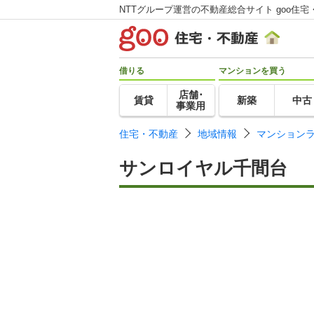
NTTグループ運営の不動産総合サイト goo住宅
借りる
マンションを買う
店舗･
賃貸
新築
中古
事業用
住宅・不動産
地域情報
マンション
サンロイヤル千間台