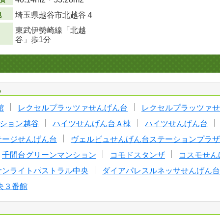
地
埼玉県越谷市北越谷４
東武伊勢崎線「北越
谷」歩1分
る
館
レクセルプラッツァせんげん台
レクセルプラッツァせ
ション越谷
ハイツせんげん台Ａ棟
ハイツせんげん台
テージせんげん台
ヴェルビュせんげん台ステーションプラザ
千間台グリーンマンション
コモドスタンザ
コスモせん
サンライトパストラル中央
ダイアパレスルネッサせんげん台
央３番館