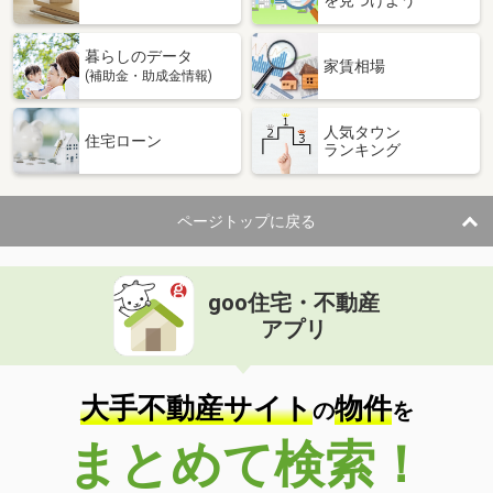
を見つけよう
暮らしのデータ
家賃相場
(補助金・助成金情報)
人気タウン
住宅ローン
ランキング
ページトップに戻る
goo住宅・不動産
アプリ
大手不動産サイト
物件
の
を
まとめて検索！