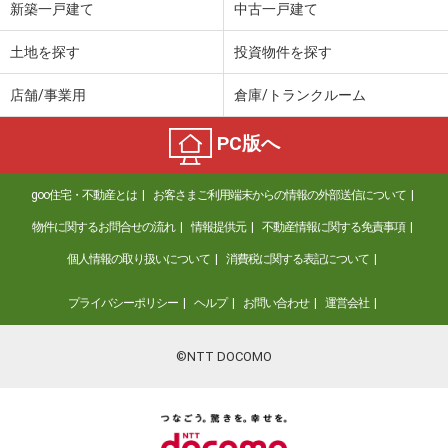
新築一戸建て
中古一戸建て
土地を探す
投資物件を探す
店舗/事業用
倉庫/トランクルーム
PC版へ
goo住宅・不動産とは
お客さまご利用端末からの情報の外部送信について
物件に関するお問合せの流れ
情報提供元
不動産情報に関する免責事項
個人情報の取り扱いについて
消費税に関する表記について
プライバシーポリシー
ヘルプ
お問い合わせ
運営会社
©NTT DOCOMO