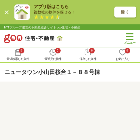
アプリ版はこちら
開く
複数社の物件を探せる！
NTTグループ運営の不動産総合サイト goo住宅・不動産
0
0
0
0
最近検索した条件
最近見た物件
保存した条件
お気に入り
ニュータウン小山田桜台１－８８号棟