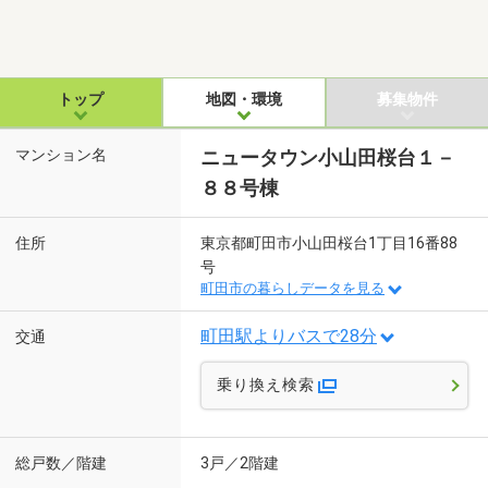
トップ
地図・環境
募集物件
マンション名
ニュータウン小山田桜台１－
８８号棟
住所
東京都町田市小山田桜台1丁目16番88
号
町田市の暮らしデータを見る
町田駅よりバスで28分
交通
乗り換え検索
総戸数／階建
3戸／2階建