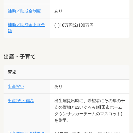
補助／助成金制度
あり
補助／助成金上限金
(1)10万円(2)130万円
額
出産・子育て
育児
出産祝い
あり
出産祝い-備考
出生届提出時に、希望者にその年の干
支の置物とぬいぐるみ(町田市ホーム
タウンサッカーチームのマスコット)
を贈呈。