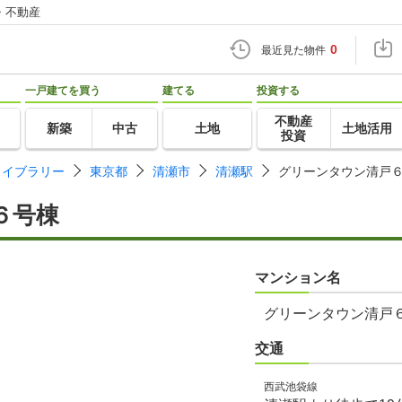
・不動産
0
最近見た物件
一戸建てを買う
建てる
投資する
不動産
新築
中古
土地
土地活用
投資
ライブラリー
東京都
清瀬市
清瀬駅
グリーンタウン清戸
６号棟
マンション名
グリーンタウン清戸
交通
西武池袋線