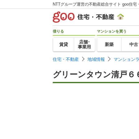
NTTグループ運営の不動産総合サイト goo住宅
借りる
マンションを買う
店舗･
賃貸
新築
中古
事業用
住宅・不動産
地域情報
マンション
グリーンタウン清戸６