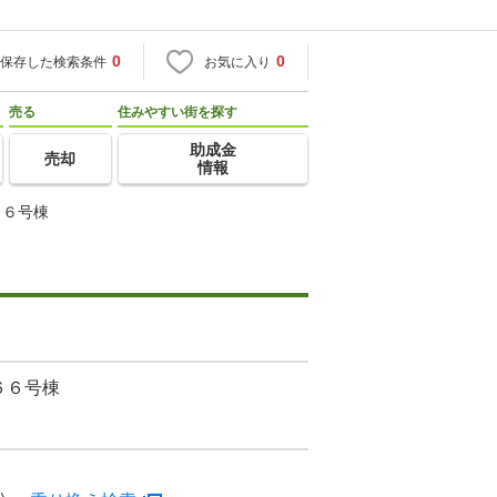
0
0
保存した検索条件
お気に入り
売る
住みやすい街を探す
助成金
売却
情報
６６号棟
６６号棟