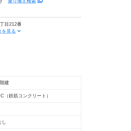
分
乗り換え検索
丁目212番
タを見る
2階建
RC（鉄筋コンクリート）
なし