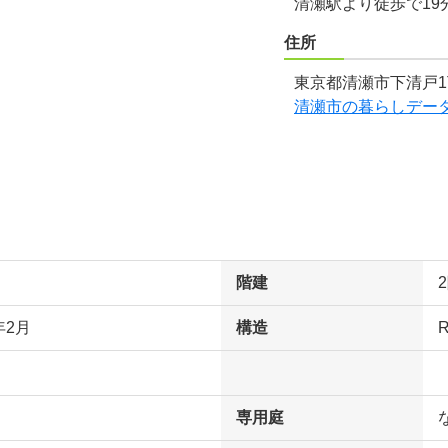
清瀬駅より徒歩で19
住所
東京都清瀬市下清戸1
清瀬市の暮らしデー
階建
年2月
構造
専用庭