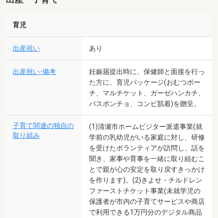
育児
出産祝い
あり
出産祝い-備考
妊娠届提出時に、保健師と面接を行っ
た方に、育児パッケージ(おむつポー
チ、マルチケット、ガーゼハンカチ、
バスポンチョ、コンビ肌着)を贈呈。
子育て関連の独自の
(1)清瀬市ホームビジター派遣事業(就
取り組み
学前の乳幼児がいる家庭に対し、研修
を受けたボランティアが訪問し、話を
聞き、家事や育事を一緒に取り組むこ
とで親が心の安定を取り戻すきっかけ
を作ります)。(2)きよせ・チルドレン
ファーストチケット事業(未就学児の
保護者が市内の子育てサービスや商店
で利用できる1万円分のデジタル商品