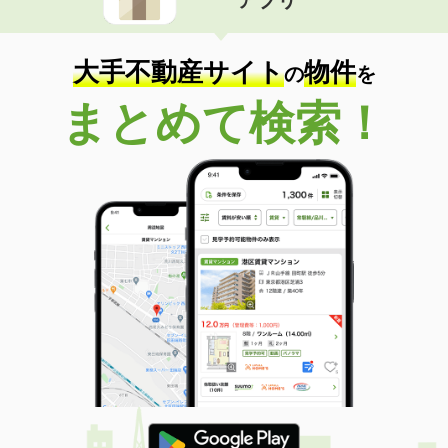
大手不動産サイト
物件
の
を
まとめて検索！