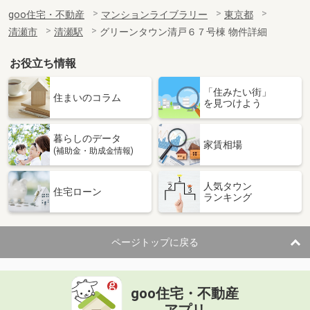
goo住宅・不動産
マンションライブラリー
東京都
清瀬市
清瀬駅
グリーンタウン清戸６７号棟 物件詳細
お役立ち情報
「住みたい街」
住まいのコラム
を見つけよう
暮らしのデータ
家賃相場
(補助金・助成金情報)
人気タウン
住宅ローン
ランキング
ページトップに戻る
goo住宅・不動産
アプリ