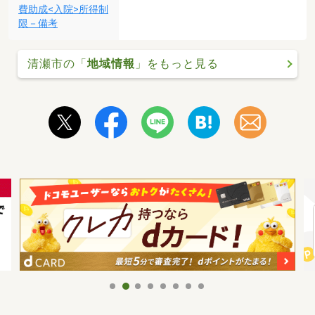
費助成<入院>所得制
限－備考
清瀬市の「
地域情報
」をもっと見る