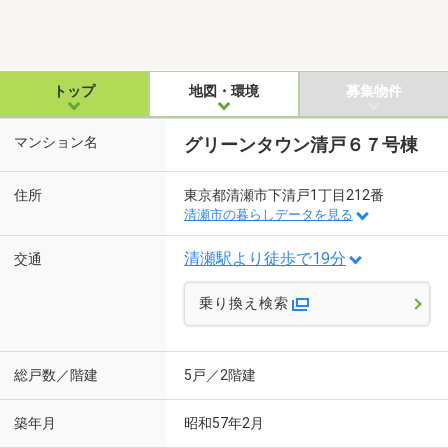
トップ
地図・環境
募集物件
マンション名
グリーンタウン清戸６７号棟
住所
東京都清瀬市下清戸1丁目212番
清瀬市の暮らしデータを見る
清瀬駅より徒歩で19分
交通
乗り換え検索
総戸数／階建
5戸／2階建
築年月
昭和57年2月