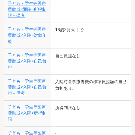
子ども・学生等医療
-
費助成<通院>所得制
限－備考
子ども・学生等医療
18歳3月末まで
費助成<入院>対象年
齢
子ども・学生等医療
自己負担なし
費助成<入院>自己負
担
子ども・学生等医療
入院時食事療養費の標準負担額の自己
費助成<入院>自己負
負担あり。
担－備考
子ども・学生等医療
所得制限なし
費助成<入院>所得制
限
子ども・学生等医療
-