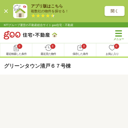
アプリ版はこちら
開く
複数社の物件を探せる！
NTTグループ運営の不動産総合サイト goo住宅・不動産
0
0
0
0
最近検索した条件
最近見た物件
保存した条件
お気に入り
グリーンタウン清戸６７号棟