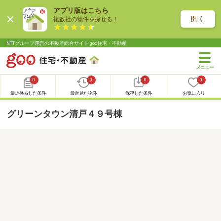
アプリ版はこちら
開く
複数社の物件を探せる！
NTTグループ運営の不動産総合サイト goo住宅・不動産
0
0
0
0
最近検索した条件
最近見た物件
保存した条件
お気に入り
グリーンタウン清戸４９号棟