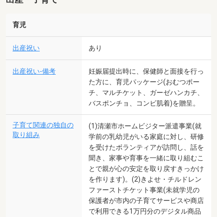
育児
出産祝い
あり
出産祝い-備考
妊娠届提出時に、保健師と面接を行っ
た方に、育児パッケージ(おむつポー
チ、マルチケット、ガーゼハンカチ、
バスポンチョ、コンビ肌着)を贈呈。
子育て関連の独自の
(1)清瀬市ホームビジター派遣事業(就
取り組み
学前の乳幼児がいる家庭に対し、研修
を受けたボランティアが訪問し、話を
聞き、家事や育事を一緒に取り組むこ
とで親が心の安定を取り戻すきっかけ
を作ります)。(2)きよせ・チルドレン
ファーストチケット事業(未就学児の
保護者が市内の子育てサービスや商店
で利用できる1万円分のデジタル商品