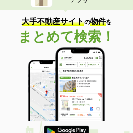
大手不動産サイト
物件
の
を
まとめて検索！