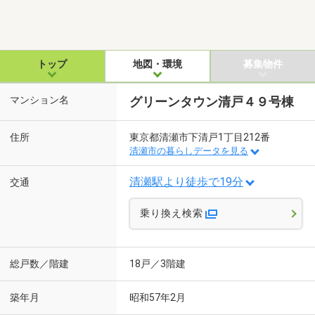
トップ
地図・環境
募集物件
マンション名
グリーンタウン清戸４９号棟
住所
東京都清瀬市下清戸1丁目212番
清瀬市の暮らしデータを見る
清瀬駅より徒歩で19分
交通
乗り換え検索
総戸数／階建
18戸／3階建
築年月
昭和57年2月