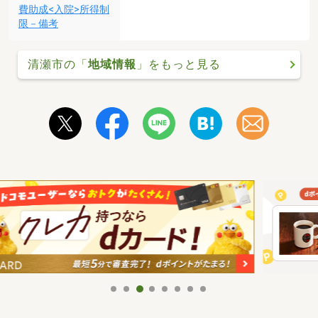
費助成<入院>所得制
限－備考
清瀬市の「
地域情報
」をもっと見る