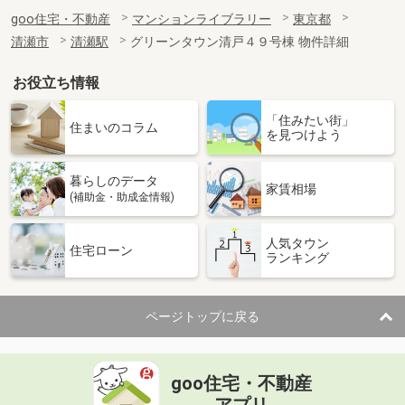
goo住宅・不動産
マンションライブラリー
東京都
清瀬市
清瀬駅
グリーンタウン清戸４９号棟 物件詳細
お役立ち情報
「住みたい街」
住まいのコラム
を見つけよう
暮らしのデータ
家賃相場
(補助金・助成金情報)
人気タウン
住宅ローン
ランキング
ページトップに戻る
goo住宅・不動産
アプリ