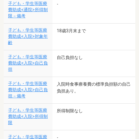
子ども・学生等医療
-
費助成<通院>所得制
限－備考
子ども・学生等医療
18歳3月末まで
費助成<入院>対象年
齢
子ども・学生等医療
自己負担なし
費助成<入院>自己負
担
子ども・学生等医療
入院時食事療養費の標準負担額の自己
費助成<入院>自己負
負担あり。
担－備考
子ども・学生等医療
所得制限なし
費助成<入院>所得制
限
子ども・学生等医療
-