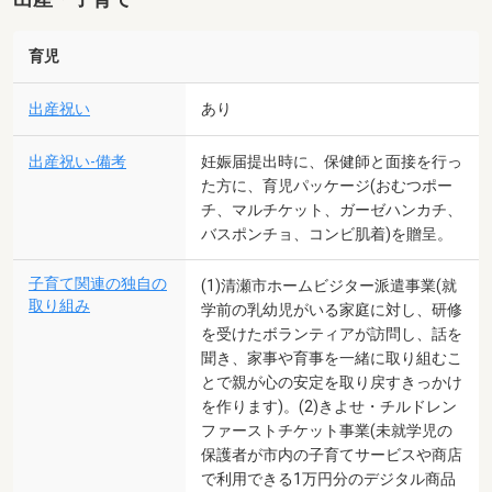
育児
出産祝い
あり
出産祝い-備考
妊娠届提出時に、保健師と面接を行っ
た方に、育児パッケージ(おむつポー
チ、マルチケット、ガーゼハンカチ、
バスポンチョ、コンビ肌着)を贈呈。
子育て関連の独自の
(1)清瀬市ホームビジター派遣事業(就
取り組み
学前の乳幼児がいる家庭に対し、研修
を受けたボランティアが訪問し、話を
聞き、家事や育事を一緒に取り組むこ
とで親が心の安定を取り戻すきっかけ
を作ります)。(2)きよせ・チルドレン
ファーストチケット事業(未就学児の
保護者が市内の子育てサービスや商店
で利用できる1万円分のデジタル商品