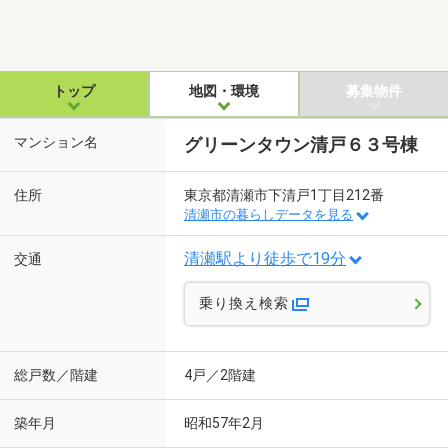
トップ
地図・環境
募集物件
マンション名
グリーンタウン清戸６３号棟
住所
東京都清瀬市下清戸1丁目212番
清瀬市の暮らしデータを見る
清瀬駅より徒歩で19分
交通
乗り換え検索
総戸数／階建
4戸／2階建
築年月
昭和57年2月