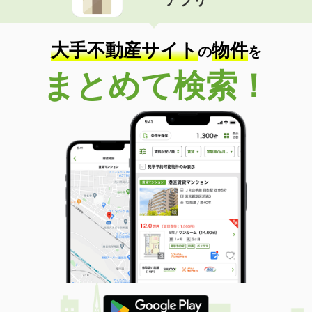
大手不動産サイト
物件
の
を
まとめて検索！