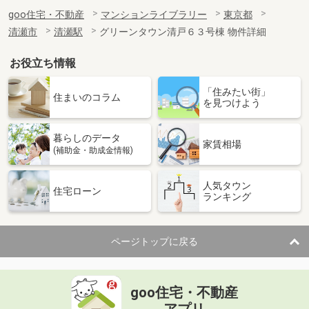
goo住宅・不動産
マンションライブラリー
東京都
清瀬市
清瀬駅
グリーンタウン清戸６３号棟 物件詳細
お役立ち情報
「住みたい街」
住まいのコラム
を見つけよう
暮らしのデータ
家賃相場
(補助金・助成金情報)
人気タウン
住宅ローン
ランキング
ページトップに戻る
goo住宅・不動産
アプリ