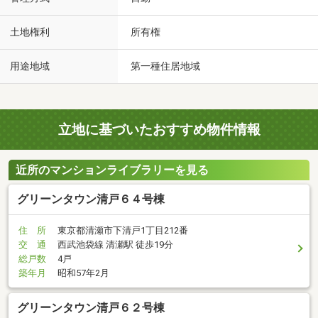
土地権利
所有権
用途地域
第一種住居地域
立地に基づいたおすすめ物件情報
近所のマンションライブラリーを見る
グリーンタウン清戸６４号棟
住 所
東京都清瀬市下清戸1丁目212番
交 通
西武池袋線 清瀬駅 徒歩19分
総戸数
4戸
築年月
昭和57年2月
グリーンタウン清戸６２号棟