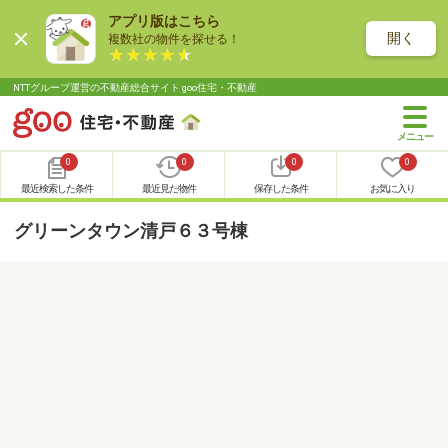
アプリ版はこちら
開く
複数社の物件を探せる！
NTTグループ運営の不動産総合サイト goo住宅・不動産
0
0
0
0
最近検索した条件
最近見た物件
保存した条件
お気に入り
グリーンタウン清戸６３号棟