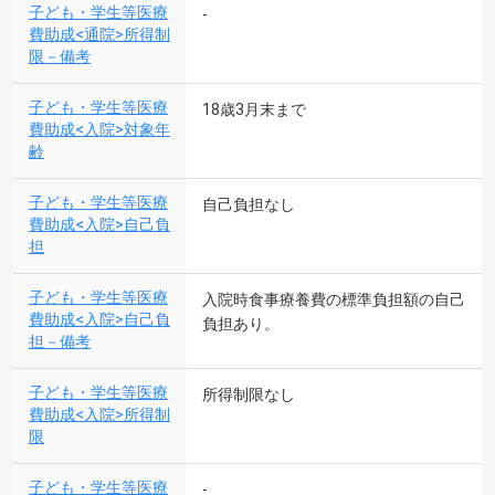
子ども・学生等医療
-
費助成<通院>所得制
限－備考
子ども・学生等医療
18歳3月末まで
費助成<入院>対象年
齢
子ども・学生等医療
自己負担なし
費助成<入院>自己負
担
子ども・学生等医療
入院時食事療養費の標準負担額の自己
費助成<入院>自己負
負担あり。
担－備考
子ども・学生等医療
所得制限なし
費助成<入院>所得制
限
子ども・学生等医療
-