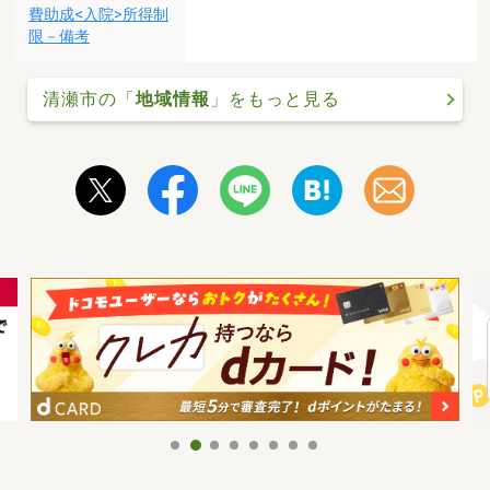
費助成<入院>所得制
限－備考
清瀬市の「
地域情報
」をもっと見る