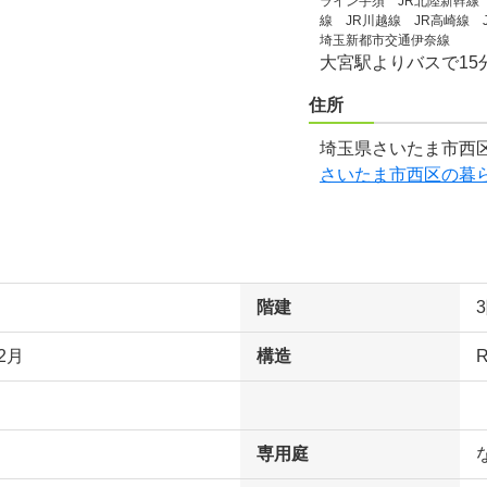
ライン宇須 JR北陸新幹線
線 JR川越線 JR高崎線
埼玉新都市交通伊奈線
大宮駅よりバスで15
住所
埼玉県さいたま市西区
さいたま市西区の暮
階建
2月
構造
専用庭