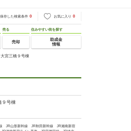
0
0
保存した検索条件
お気に入り
売る
住みやすい街を探す
助成金
売却
情報
ツ大宮三橋９号棟
橋９号棟
線 JR山形新幹線 JR秋田新幹線 JR湘南新宿