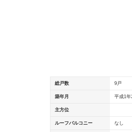
総戸数
9戸
築年月
平成1年
主方位
ルーフバルコニー
なし