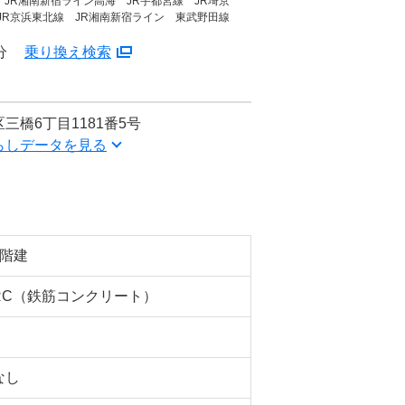
 JR湘南新宿ライン高海 JR宇都宮線 JR埼京
 JR京浜東北線 JR湘南新宿ライン 東武野田線
分
乗り換え検索
三橋6丁目1181番5号
らしデータを見る
3階建
RC（鉄筋コンクリート）
なし