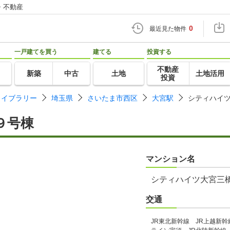
・不動産
0
最近見た物件
一戸建てを買う
建てる
投資する
不動産
新築
中古
土地
土地活用
投資
ライブラリー
埼玉県
さいたま市西区
大宮駅
シティハイ
９号棟
マンション名
シティハイツ大宮三
交通
JR東北新幹線 JR上越新幹