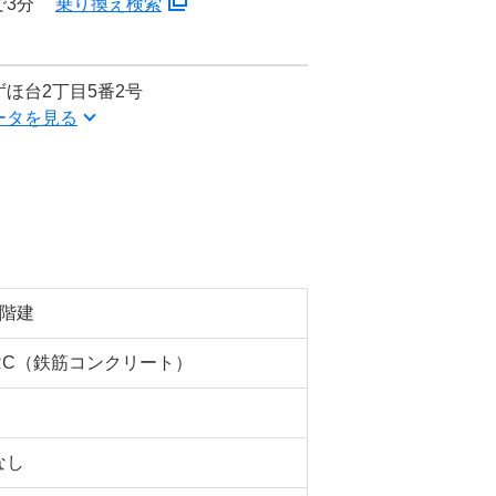
で3分
乗り換え検索
ほ台2丁目5番2号
ータを見る
5階建
RC（鉄筋コンクリート）
なし