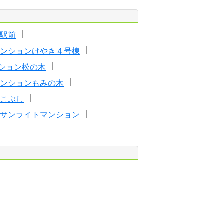
駅前
ンションけやき４号棟
ション松の木
ンションもみの木
こぶし
サンライトマンション