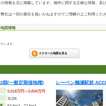
」の情報を元に掲載しています。物件に関する正確な情報、及
て弊社は一切の責任を負いかねますのでご理解の上ご利用くだ
辺地図情報
いたします。
スクロール地図を見る
第3期(一般定期借地権)
レーベン鶴瀬駅前 ACC
5,018万円～5,604万円
り
3LDK
積
63.8m
2
～72.6m
2