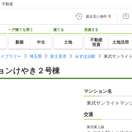
・不動産
0
最近見た物件
一戸建てを買う
建てる
投資する
不動産
新築
中古
土地
土地活用
投資
ライブラリー
埼玉県
富士見市
みずほ台駅
東武サンライ
ョンけやき２号棟
マンション名
東武サンライトマン
交通
東武東上線