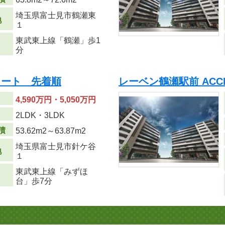
埼玉県富士見市鶴瀬東
地
１
東武東上線「鶴瀬」歩1
分
ォート 先着順
レーベン鶴瀬駅前 ACC
4,590万円・5,050万円
り
2LDK・3LDK
積
53.62m
2
～63.87m
2
埼玉県富士見市針ケ谷
地
１
東武東上線「みずほ
台」歩7分