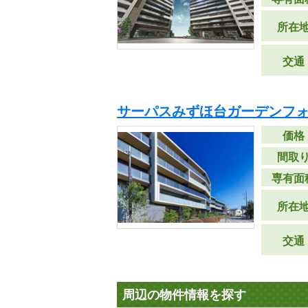
所在
交通
サーパスみずほ台ガーデンフ
価格
間取
専有面
所在
交通
周辺の物件情報を探す