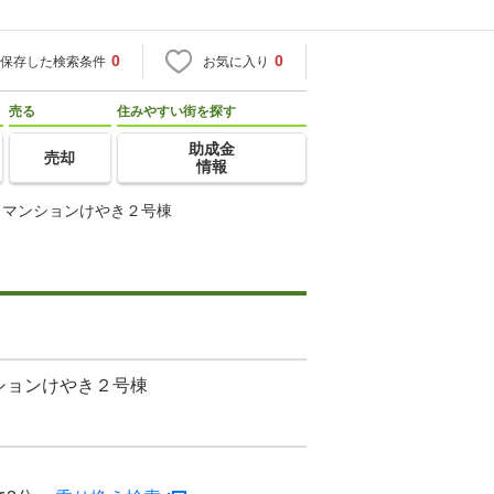
0
0
保存した検索条件
お気に入り
売る
住みやすい街を探す
助成金
売却
情報
トマンションけやき２号棟
ションけやき２号棟