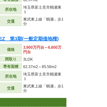
埼玉県富士見市鶴瀬東
所在地
１
東武東上線「鶴瀬」歩1
交通
分
EZ 第3期(一般定期借地権)
3,900万円台～6,600万
価格
円台
間取り
3LDK
専有面積
62.37m
2
～85.56m
2
埼玉県富士見市鶴瀬東
所在地
１
東武東上線「鶴瀬」歩1
交通
分