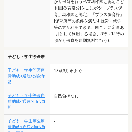
かり保育を行う私立幼稚園と認定こど
も園[教育部分]をこしがや「プラス保
育」幼稚園と認定。「プラス保育枠」
[保育所等の条件を満たす就労・就学
等の方が利用できる。園ごとに定員あ
り]として利用する場合、8時～18時の
預かり保育を原則無料で行う)。
子ども・学生等医療
子ども・学生等医療
18歳3月末まで
費助成<通院>対象年
齢
子ども・学生等医療
自己負担なし
費助成<通院>自己負
担
子ども・学生等医療
-
費助成<通院>自己負