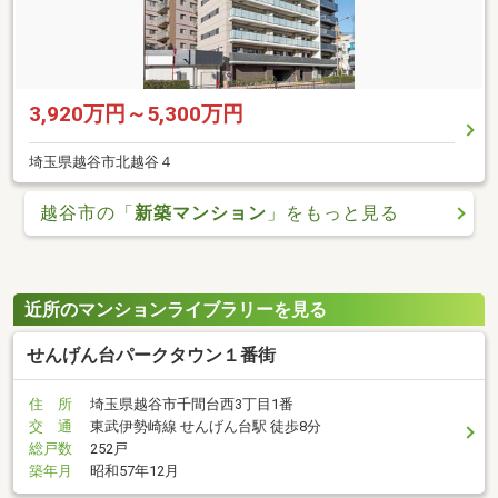
3,920万円～5,300万円
埼玉県越谷市北越谷４
越谷市の「
新築マンション
」をもっと見る
近所のマンションライブラリーを見る
せんげん台パークタウン１番街
住 所
埼玉県越谷市千間台西3丁目1番
交 通
東武伊勢崎線 せんげん台駅 徒歩8分
総戸数
252戸
築年月
昭和57年12月