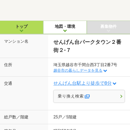
トップ
地図・環境
募集物件
マンション名
せんげん台パークタウン２番
街２-７
住所
埼玉県越谷市千間台西3丁目2番7号
越谷市の暮らしデータを見る
せんげん台駅より徒歩で8分
交通
乗り換え検索
総戸数／階建
25戸／5階建