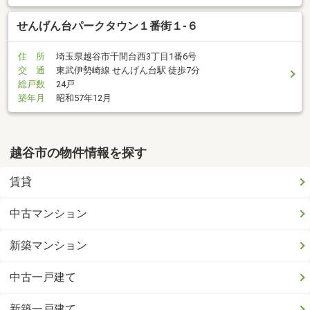
せんげん台パークタウン１番街１-６
住 所
埼玉県越谷市千間台西3丁目1番6号
交 通
東武伊勢崎線 せんげん台駅 徒歩7分
総戸数
24戸
築年月
昭和57年12月
越谷市の物件情報を探す
賃貸
中古マンション
新築マンション
中古一戸建て
新築一戸建て