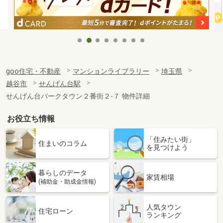
goo住宅・不動産
マンションライブラリー
埼玉県
越谷市
せんげん台駅
せんげん台パークタウン２番街２-７ 物件詳細
お役立ち情報
「住みたい街」
住まいのコラム
を見つけよう
暮らしのデータ
家賃相場
(補助金・助成金情報)
人気タウン
住宅ローン
ランキング