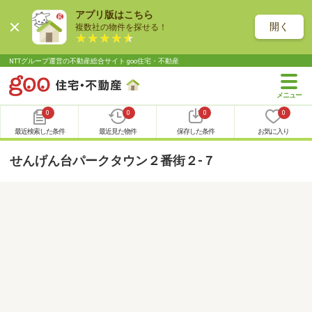
アプリ版はこちら
開く
複数社の物件を探せる！
NTTグループ運営の不動産総合サイト goo住宅・不動産
0
0
0
0
最近検索した条件
最近見た物件
保存した条件
お気に入り
せんげん台パークタウン２番街２-７