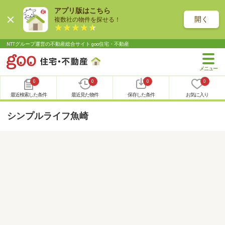
アプリ版はこちら
開く
複数社の物件を探せる！
NTTグループ運営の不動産総合サイト goo住宅・不動産
0
0
0
0
最近検索した条件
最近見た物件
保存した条件
お気に入り
シンプルライフ魚崎