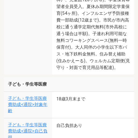
望者全員受入。夏休み期間限定学童保
育(54ヶ所)。インフルエンザ予防接種
費一部助成(12歳まで)。市民が市内高
校に通う通学定期代無料(市外高校に
通う場合は半額)。子連れ利用可能な
無料コワーキングスペース(無料一時
保育付)。大人同伴の小学生以下市バ
ス・地下鉄料金無料。住み替え補助
(住みかえーる)。ウェルカム定期便(見
守り・対面で育児用品等配達)。
子ども・学生等医療
子ども・学生等医療
18歳3月末まで
費助成<通院>対象年
齢
子ども・学生等医療
自己負担あり
費助成<通院>自己負
担