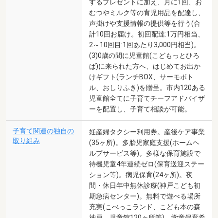
するプレゼントに加え、月に1回、お
むつやミルク等の育児用品を配達し、
声掛けや支援情報の提供等を行う(合
計10回お届け。初回配達:1万円相当、
2～10回目:1回あたり3,000円相当)。
(3)0歳の間に児童館(こどもっとひろ
ば)に来られた方へ、はじめてお出か
けギフト(ランチBOX、サーモボト
ル、おしりふき)を贈呈。市内120ある
児童館全てに子育てチーフアドバイザ
ーを配置し、子育て相談が可能。
子育て関連の独自の
妊産婦タクシー利用券。産後ケア事業
取り組み
(35ヶ所)。多胎児家庭支援(ホームヘ
ルプサービス等)。多様な保育施設で
待機児童4年連続ゼロ(保育送迎ステー
ション等)。病児保育(24ヶ所)。夜
間・休日年中無休診療(神戸こども初
期急病センター)。無料で遊べる場所
充実(こべっこランド、こども本の森
神戸、児童館120ヶ所等)。学童保育希