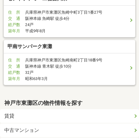
住 所
兵庫県神戸市東灘区魚崎中町3丁目1番27号
交 通
阪神本線 魚崎駅 徒歩4分
総戸数
24戸
築年月
平成9年8月
甲南サンパーク東灘
住 所
兵庫県神戸市東灘区魚崎南町2丁目18番9号
交 通
阪神本線 青木駅 徒歩10分
総戸数
32戸
築年月
昭和63年3月
神戸市東灘区の物件情報を探す
賃貸
中古マンション