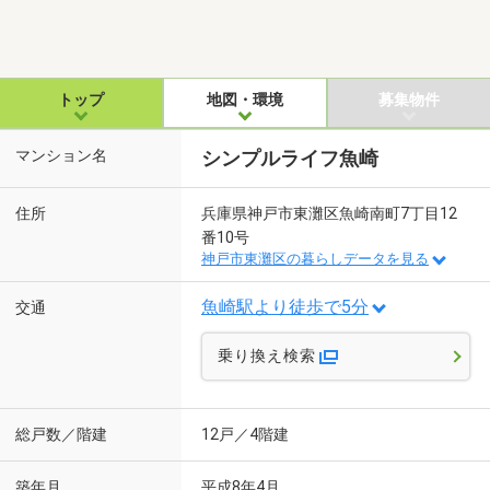
トップ
地図・環境
募集物件
マンション名
シンプルライフ魚崎
住所
兵庫県神戸市東灘区魚崎南町7丁目12
番10号
神戸市東灘区の暮らしデータを見る
魚崎駅より徒歩で5分
交通
乗り換え検索
総戸数／階建
12戸／4階建
築年月
平成8年4月