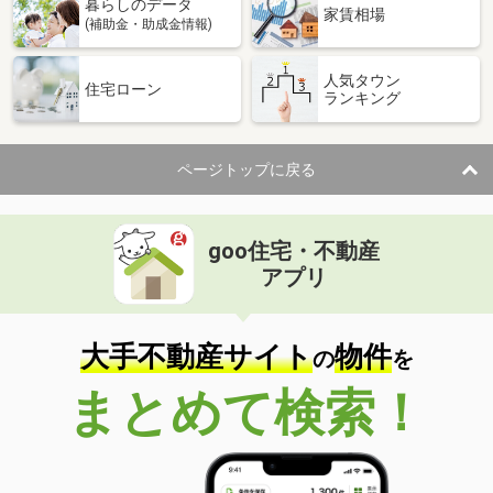
暮らしのデータ
家賃相場
(補助金・助成金情報)
人気タウン
住宅ローン
ランキング
ページトップに戻る
goo住宅・不動産
アプリ
大手不動産サイト
物件
の
を
まとめて検索！