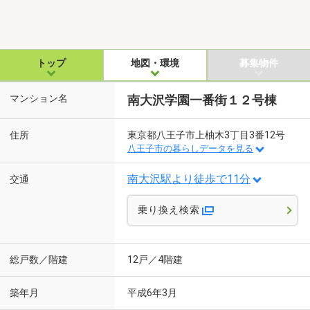
トップ
地図・環境
募集物件
マンション名
南大沢学園一番街１２号棟
住所
東京都八王子市上柚木3丁目3番12号
八王子市の暮らしデータを見る
南大沢駅より徒歩で11分
交通
乗り換え検索
総戸数／階建
12戸／4階建
築年月
平成6年3月