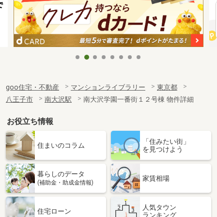
goo住宅・不動産
マンションライブラリー
東京都
八王子市
南大沢駅
南大沢学園一番街１２号棟 物件詳細
お役立ち情報
「住みたい街」
住まいのコラム
を見つけよう
暮らしのデータ
家賃相場
(補助金・助成金情報)
人気タウン
住宅ローン
ランキング