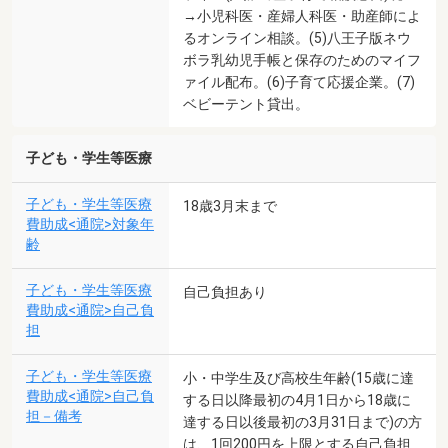
→小児科医・産婦人科医・助産師によ
るオンライン相談。(5)八王子版ネウ
ボラ乳幼児手帳と保存のためのマイフ
ァイル配布。(6)子育て応援企業。(7)
ベビーテント貸出。
子ども・学生等医療
子ども・学生等医療
18歳3月末まで
費助成<通院>対象年
齢
子ども・学生等医療
自己負担あり
費助成<通院>自己負
担
子ども・学生等医療
小・中学生及び高校生年齢(15歳に達
費助成<通院>自己負
する日以降最初の4月1日から18歳に
担－備考
達する日以後最初の3月31日まで)の方
は、1回200円を上限とする自己負担