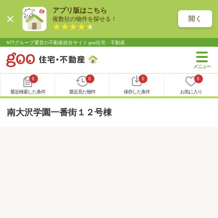
アプリ版はこちら
開く
複数社の物件を探せる！
NTTグループ運営の不動産総合サイト goo住宅・不動産
0
0
0
0
最近検索した条件
最近見た物件
保存した条件
お気に入り
南大沢学園一番街１２号棟