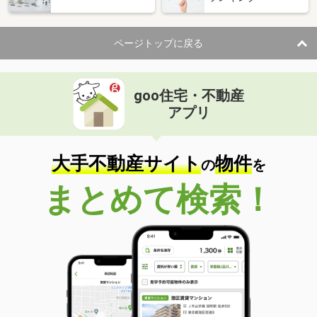
ページトップに戻る
goo住宅・不動産
アプリ
大手不動産サイト
物件
の
を
まとめて検索！