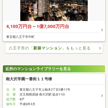
4,100万円台～1億7,000万円台
東京都八王子市中町
八王子市の「
新築マンション
」をもっと見る
近所のマンションライブラリーを見る
南大沢学園一番街１１号棟
住 所
東京都八王子市上柚木3丁目3番11号
交 通
京王相模原線 南大沢駅 徒歩11分
総戸数
8戸
築年月
平成6年3月