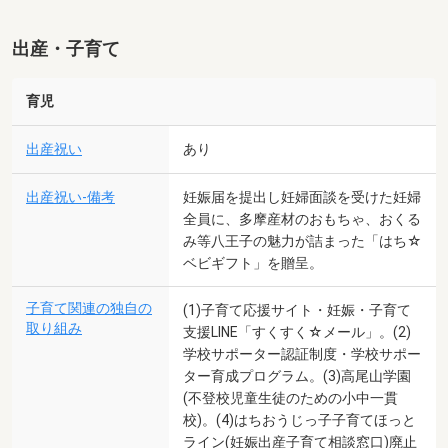
出産・子育て
育児
出産祝い
あり
出産祝い-備考
妊娠届を提出し妊婦面談を受けた妊婦
全員に、多摩産材のおもちゃ、おくる
み等八王子の魅力が詰まった「はち☆
ベビギフト」を贈呈。
子育て関連の独自の
(1)子育て応援サイト・妊娠・子育て
取り組み
支援LINE「すくすく☆メール」。(2)
学校サポーター認証制度・学校サポー
ター育成プログラム。(3)高尾山学園
(不登校児童生徒のための小中一貫
校)。(4)はちおうじっ子子育てほっと
ライン(妊娠出産子育て相談窓口)廃止