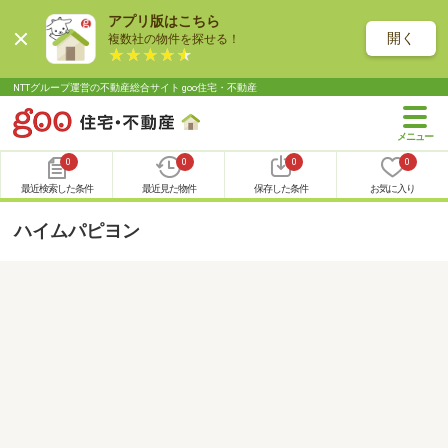
アプリ版はこちら
開く
複数社の物件を探せる！
NTTグループ運営の不動産総合サイト goo住宅・不動産
0
0
0
0
最近検索した条件
最近見た物件
保存した条件
お気に入り
ハイムパピヨン