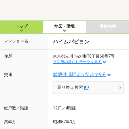
トップ
地図・環境
募集物件
マンション名
ハイムパピヨン
住所
東京都立川市砂川町8丁目60番7号
立川市の暮らしデータを見る
武蔵砂川駅より徒歩で9分
交通
乗り換え検索
総戸数／階建
12戸／4階建
築年月
昭和57年3月