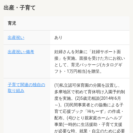
出産・子育て
育児
出産祝い
あり
出産祝い-備考
妊婦さんを対象に「妊婦サポート面
接」を実施。面接を受けた方にお祝い
として、育児パッケージ(カタログギ
フト・1万円相当)を贈呈。
子育て関連の独自の
(1)私立認可保育園の分園を設置し、
取り組み
多摩地区で初めて育休明け入園予約制
度を実施。(2)5歳児相談(2014年6月
～)。(3)民間事業者との協働による子
育て応援ブック「Hiちーず」の作成・
配布。(4)ひとり親家庭ホームヘルプ
事業(一時的に生活援助・子育て支援
が必要な時、就業・自立のために必要