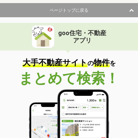
ページトップに戻る
goo住宅・不動産
アプリ
大手不動産サイト
物件
の
を
まとめて検索！