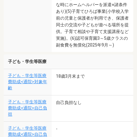
な時にホームヘルパーを派遣※諸条件
あり)(5)子育てひろば事業(小学校入学
前の児童と保護者が利用でき、保護者
同士の交流や子どもが遊べる場所を提
供。子育て相談や子育て支援講座など
実施)。(6)認可保育園3～5歳クラスの
副食費を無償化(2025年9月～)
子ども・学生等医療
子ども・学生等医療
18歳3月末まで
費助成<通院>対象年
齢
子ども・学生等医療
自己負担なし
費助成<通院>自己負
担
子ども・学生等医療
-
費助成<通院>自己負