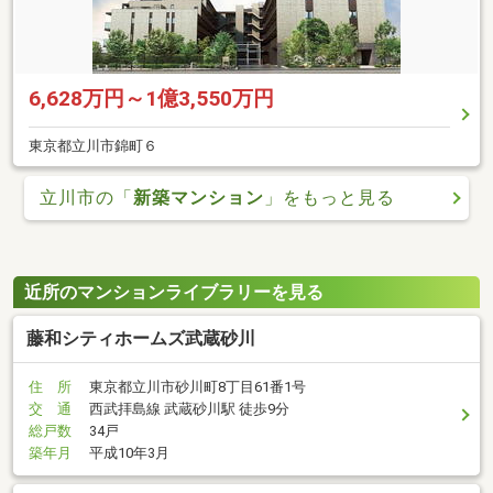
6,628万円～1億3,550万円
東京都立川市錦町６
立川市の「
新築マンション
」をもっと見る
近所のマンションライブラリーを見る
藤和シティホームズ武蔵砂川
住 所
東京都立川市砂川町8丁目61番1号
交 通
西武拝島線 武蔵砂川駅 徒歩9分
総戸数
34戸
築年月
平成10年3月