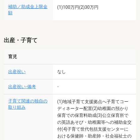
補助／助成金上限金
(1)100万円(2)30万円
額
出産・子育て
育児
出産祝い
なし
出産祝い-備考
-
子育て関連の独自の
(1)地域子育て支援拠点へ子育てコー
取り組み
ディネーター配置(2)幼稚園の預かり
保育での保育料助成(3)公立保育所で
の英語あそび・幼稚園等への補助金交
付(4)子育て世代包括支援センターに
おける保健師・助産師・社会福祉士の