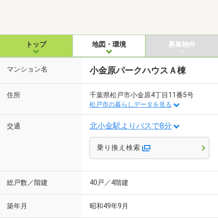
トップ
地図・環境
募集物件
マンション名
小金原パークハウスＡ棟
住所
千葉県松戸市小金原4丁目11番5号
松戸市の暮らしデータを見る
北小金駅よりバスで8分
交通
乗り換え検索
総戸数／階建
40戸／4階建
築年月
昭和49年9月