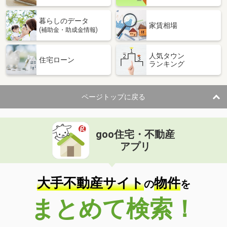
暮らしのデータ
家賃相場
(補助金・助成金情報)
人気タウン
住宅ローン
ランキング
ページトップに戻る
goo住宅・不動産
アプリ
大手不動産サイト
物件
の
を
まとめて検索！