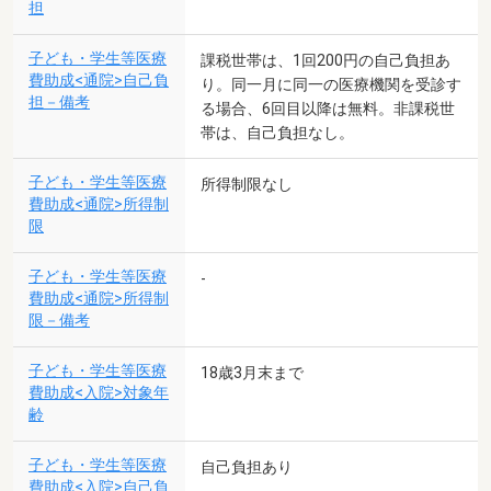
担
子ども・学生等医療
課税世帯は、1回200円の自己負担あ
費助成<通院>自己負
り。同一月に同一の医療機関を受診す
担－備考
る場合、6回目以降は無料。非課税世
帯は、自己負担なし。
子ども・学生等医療
所得制限なし
費助成<通院>所得制
限
子ども・学生等医療
-
費助成<通院>所得制
限－備考
子ども・学生等医療
18歳3月末まで
費助成<入院>対象年
齢
子ども・学生等医療
自己負担あり
費助成<入院>自己負