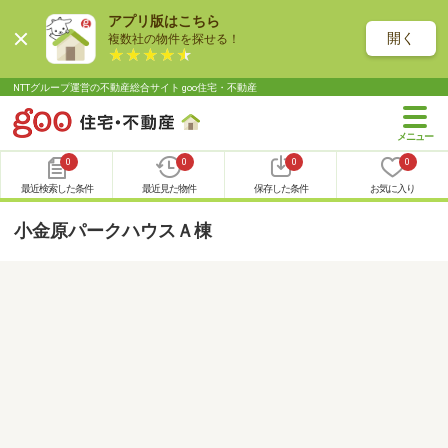
アプリ版はこちら
開く
複数社の物件を探せる！
NTTグループ運営の不動産総合サイト goo住宅・不動産
0
0
0
0
最近検索した条件
最近見た物件
保存した条件
お気に入り
小金原パークハウスＡ棟