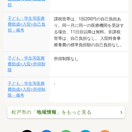
担
子ども・学生等医療
課税世帯は、1回200円の自己負担あ
費助成<入院>自己負
り。同一月に同一の医療機関を受診す
担－備考
る場合、11日目以降は無料。非課税
世帯は、自己負担なし。 入院時食事
療養費の標準負担額の自己負担なし。
子ども・学生等医療
所得制限なし
費助成<入院>所得制
限
子ども・学生等医療
-
費助成<入院>所得制
限－備考
松戸市の「
地域情報
」をもっと見る