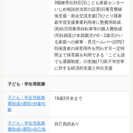
3職種専任対応(5)こども家庭センター
いじめ相談担当室の設置(6)養育費確
保支援・面会交流支援(7)ひとり親家
庭学習支援事業利用者に塾費用助成
(8)幼児同乗用自転車等の購入費助成
(9)妊婦及び未就園児の0～2歳児がい
る家庭への家事・育児ヘルパー訪問(1
0)保護者の保育用件を問わず月一定時
間まで保育園を利用できる「こども誰
でも通園制度」の実施(11)双子等世帯
に対する経済的支援と外出支援
子ども・学生等医療
子ども・学生等医療
18歳3月末まで
費助成<通院>対象年
齢
子ども・学生等医療
自己負担あり
費助成<通院>自己負