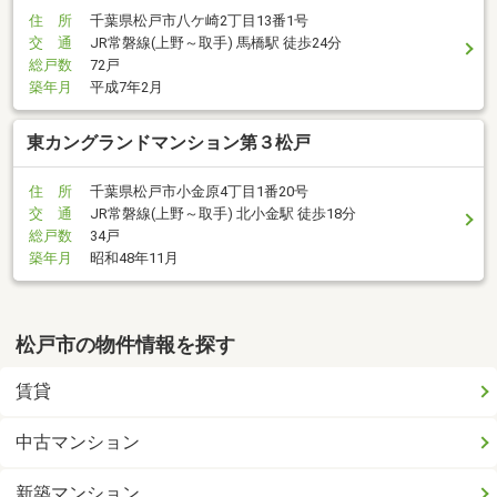
住 所
千葉県松戸市八ケ崎2丁目13番1号
交 通
JR常磐線(上野～取手) 馬橋駅 徒歩24分
総戸数
72戸
築年月
平成7年2月
東カングランドマンション第３松戸
住 所
千葉県松戸市小金原4丁目1番20号
交 通
JR常磐線(上野～取手) 北小金駅 徒歩18分
総戸数
34戸
築年月
昭和48年11月
松戸市の物件情報を探す
賃貸
中古マンション
新築マンション