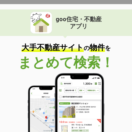
goo住宅・不動産
アプリ
大手不動産サイト
物件
の
を
まとめて検索！