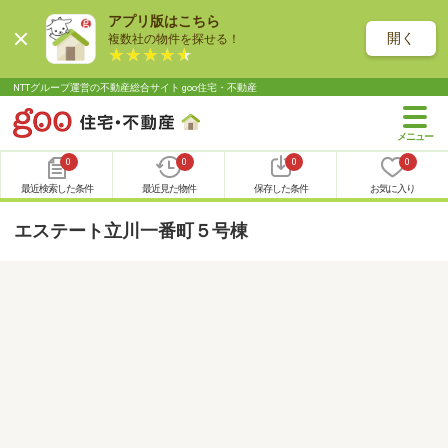
アプリ版はこちら
開く
複数社の物件を探せる！
NTTグループ運営の不動産総合サイト goo住宅・不動産
0
0
0
0
最近検索した条件
最近見た物件
保存した条件
お気に入り
エステート立川一番町５号棟