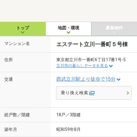
トップ
地図・環境
募集物件
マンション名
エステート立川一番町５号棟
住所
東京都立川市一番町6丁目17番1号-5
立川市の暮らしデータを見る
西武立川駅より徒歩で15分
交通
乗り換え検索
総戸数／階建
18戸／3階建
築年月
昭和59年8月