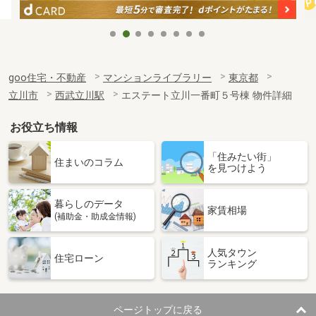
goo住宅・不動産
マンションライブラリー
東京都
立川市
西武立川駅
エステート立川一番町５号棟 物件詳細
お役立ち情報
「住みたい街」
住まいのコラム
を見つけよう
暮らしのデータ
家賃相場
(補助金・助成金情報)
人気タウン
住宅ローン
ランキング
ページトップに戻る