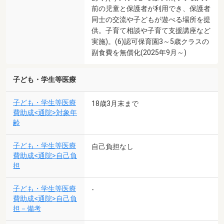
前の児童と保護者が利用でき、保護者
同士の交流や子どもが遊べる場所を提
供。子育て相談や子育て支援講座など
実施)。(6)認可保育園3～5歳クラスの
副食費を無償化(2025年9月～)
子ども・学生等医療
子ども・学生等医療
18歳3月末まで
費助成<通院>対象年
齢
子ども・学生等医療
自己負担なし
費助成<通院>自己負
担
子ども・学生等医療
-
費助成<通院>自己負
担－備考