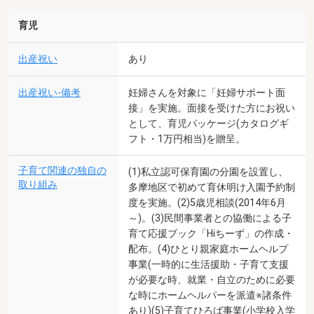
育児
出産祝い
あり
出産祝い-備考
妊婦さんを対象に「妊婦サポート面
接」を実施。面接を受けた方にお祝い
として、育児パッケージ(カタログギ
フト・1万円相当)を贈呈。
子育て関連の独自の
(1)私立認可保育園の分園を設置し、
取り組み
多摩地区で初めて育休明け入園予約制
度を実施。(2)5歳児相談(2014年6月
～)。(3)民間事業者との協働による子
育て応援ブック「Hiちーず」の作成・
配布。(4)ひとり親家庭ホームヘルプ
事業(一時的に生活援助・子育て支援
が必要な時、就業・自立のために必要
な時にホームヘルパーを派遣※諸条件
あり)(5)子育てひろば事業(小学校入学