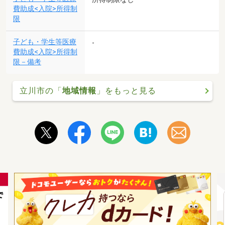
費助成<入院>所得制
限
子ども・学生等医療
-
費助成<入院>所得制
限－備考
立川市の「
地域情報
」をもっと見る