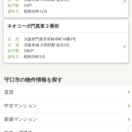
総戸数
24戸
築年月
昭和55年12月
ネオコーポ門真東２番街
住 所
大阪府門真市常称寺町16番3号
交 通
京阪本線 大和田駅 徒歩2分
総戸数
296戸
築年月
昭和59年3月
守口市の物件情報を探す
賃貸
中古マンション
新築マンション