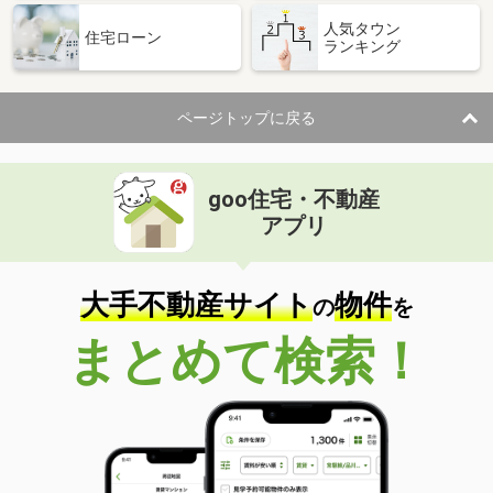
人気タウン
住宅ローン
ランキング
ページトップに戻る
goo住宅・不動産
アプリ
大手不動産サイト
物件
の
を
まとめて検索！