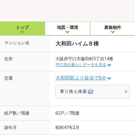
トップ
地図・環境
募集物件
マンション名
大和田ハイムＢ棟
住所
大阪府守口市藤田町5丁目14番
守口市の暮らしデータを見る
大和田駅より徒歩で6分
交通
乗り換え検索
総戸数／階建
62戸／7階建
築年月
昭和47年2月