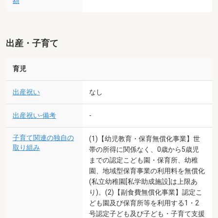
額
出産・子育て
育児
出産祝い
なし
出産祝い-備考
-
子育て関連の独自の
(1)【幼児教育・保育無償化事業】世
取り組み
帯の所得に関係なく、0歳から5歳児
までの認定こども園・保育所、幼稚
園、地域型保育事業の利用料を無償化
(私立幼稚園[私学助成施設]は上限あ
り)。(2)【副食費無償化事業】認定こ
ども園及び保育所等を利用する1・2
号認定子ども及び子ども・子育て支援