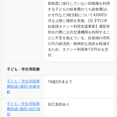
新制度に移行していない幼稚園を利用
する子どもの給食費のうち副食費(お
かず代など)相当額について4,500円/
月を上限に補助を実施。(3)【守口市
妊産婦タクシー利用支援事業】通院等
外出の際に公共交通機関を利用するこ
とに不安を抱えている、妊産婦の市民
の方の経済的・精神的な負担を軽減す
るため、タクシー利用券1万円分を交
付。
子ども・学生等医療
子ども・学生等医療
18歳3月末まで
費助成<通院>対象年
齢
子ども・学生等医療
自己負担あり
費助成<通院>自己負
担