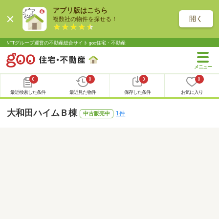
アプリ版はこちら
開く
複数社の物件を探せる！
NTTグループ運営の不動産総合サイト goo住宅・不動産
0
0
0
0
最近検索した条件
最近見た物件
保存した条件
お気に入り
大和田ハイムＢ棟
1件
中古販売中