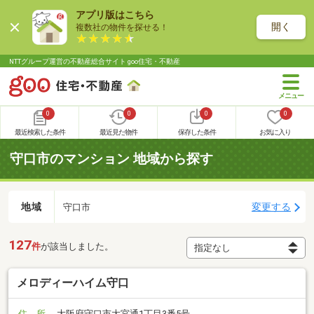
アプリ版はこちら
開く
複数社の物件を探せる！
NTTグループ運営の不動産総合サイト goo住宅・不動産
0
0
0
0
最近検索した条件
最近見た物件
保存した条件
お気に入り
守口市のマンション 地域から探す
地域
変更する
守口市
127
件
が該当しました。
メロディーハイム守口
住 所
大阪府守口市大宮通1丁目3番5号