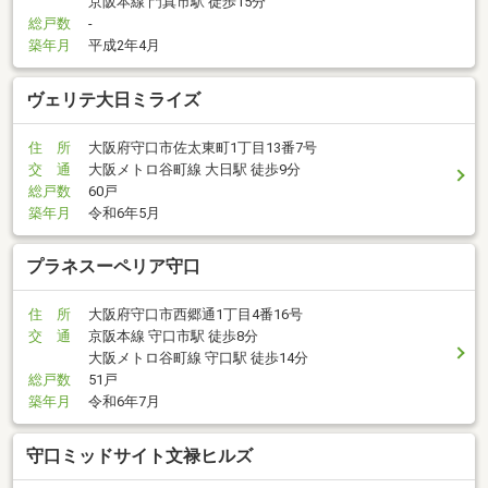
京阪本線 門真市駅 徒歩15分
総戸数
-
築年月
平成2年4月
ヴェリテ大日ミライズ
住 所
大阪府守口市佐太東町1丁目13番7号
交 通
大阪メトロ谷町線 大日駅 徒歩9分
総戸数
60戸
築年月
令和6年5月
プラネスーペリア守口
住 所
大阪府守口市西郷通1丁目4番16号
交 通
京阪本線 守口市駅 徒歩8分
大阪メトロ谷町線 守口駅 徒歩14分
総戸数
51戸
築年月
令和6年7月
守口ミッドサイト文禄ヒルズ