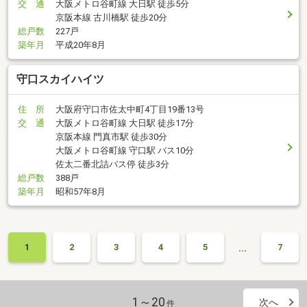
交 通
大阪メトロ谷町線 大日駅 徒歩5分
京阪本線 古川橋駅 徒歩20分
総戸数
227戸
築年月
平成20年8月
守口スカイハイツ
住 所
大阪府守口市佐太中町4丁目19番13号
交 通
大阪メトロ谷町線 大日駅 徒歩17分
京阪本線 門真市駅 徒歩30分
大阪メトロ谷町線 守口駅 バス10分
佐太二番北詰バス停 徒歩3分
総戸数
388戸
築年月
昭和57年8月
…
1
2
3
4
5
7
1～20
次へ
件