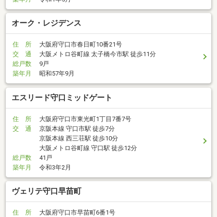
オーク・レジデンス
住 所
大阪府守口市春日町10番21号
交 通
大阪メトロ谷町線 太子橋今市駅 徒歩11分
総戸数
9戸
築年月
昭和57年9月
エスリード守口ミッドゲート
住 所
大阪府守口市東光町1丁目7番7号
交 通
京阪本線 守口市駅 徒歩7分
京阪本線 西三荘駅 徒歩10分
大阪メトロ谷町線 守口駅 徒歩12分
総戸数
41戸
築年月
令和3年2月
ヴェリテ守口早苗町
住 所
大阪府守口市早苗町6番1号