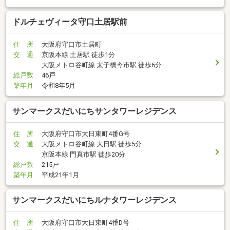
ドルチェヴィータ守口土居駅前
住 所
大阪府守口市土居町
交 通
京阪本線 土居駅 徒歩1分
大阪メトロ谷町線 太子橋今市駅 徒歩6分
総戸数
46戸
築年月
令和8年5月
サンマークスだいにちサンタワーレジデンス
住 所
大阪府守口市大日東町4番G号
交 通
大阪メトロ谷町線 大日駅 徒歩5分
京阪本線 門真市駅 徒歩20分
総戸数
215戸
築年月
平成21年1月
サンマークスだいにちルナタワーレジデンス
住 所
大阪府守口市大日東町4番D号