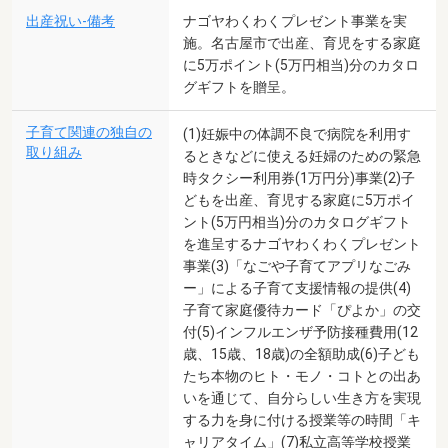
出産祝い-備考
ナゴヤわくわくプレゼント事業を実
施。名古屋市で出産、育児をする家庭
に5万ポイント(5万円相当)分のカタロ
グギフトを贈呈。
子育て関連の独自の
(1)妊娠中の体調不良で病院を利用す
取り組み
るときなどに使える妊婦のための緊急
時タクシー利用券(1万円分)事業(2)子
どもを出産、育児する家庭に5万ポイ
ント(5万円相当)分のカタログギフト
を進呈するナゴヤわくわくプレゼント
事業(3)「なごや子育てアプリなごみ
ー」による子育て支援情報の提供(4)
子育て家庭優待カード「ぴよか」の交
付(5)インフルエンザ予防接種費用(12
歳、15歳、18歳)の全額助成(6)子ども
たち本物のヒト・モノ・コトとの出あ
いを通じて、自分らしい生き方を実現
する力を身に付ける授業等の時間「キ
ャリアタイム」(7)私立高等学校授業