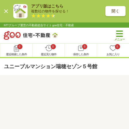
アプリ版はこちら
開く
複数社の物件を探せる！
NTTグループ運営の不動産総合サイト goo住宅・不動産
0
0
0
0
最近検索した条件
最近見た物件
保存した条件
お気に入り
ユニーブルマンション瑞穂セゾン５号館