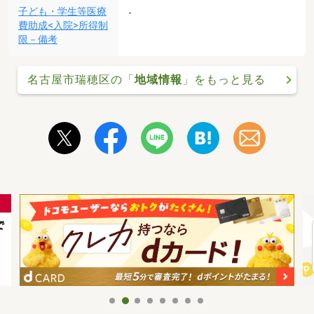
子ども・学生等医療
-
費助成<入院>所得制
限－備考
名古屋市瑞穂区の「
地域情報
」をもっと見る