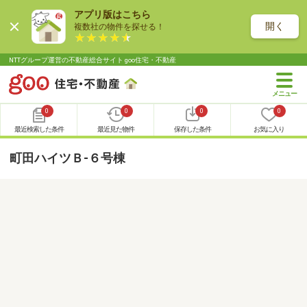
アプリ版はこちら
開く
複数社の物件を探せる！
NTTグループ運営の不動産総合サイト goo住宅・不動産
0
0
0
0
最近検索した条件
最近見た物件
保存した条件
お気に入り
町田ハイツＢ-６号棟