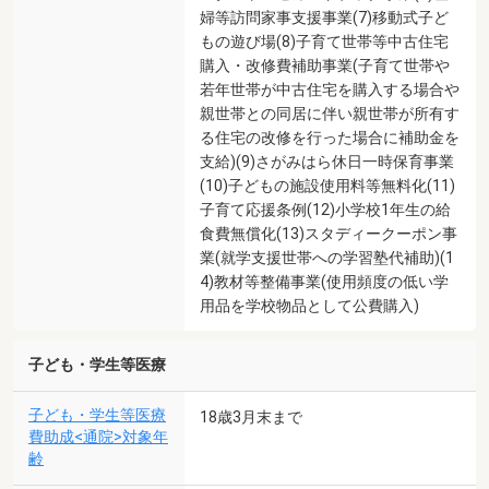
婦等訪問家事支援事業(7)移動式子ど
もの遊び場(8)子育て世帯等中古住宅
購入・改修費補助事業(子育て世帯や
若年世帯が中古住宅を購入する場合や
親世帯との同居に伴い親世帯が所有す
る住宅の改修を行った場合に補助金を
支給)(9)さがみはら休日一時保育事業
(10)子どもの施設使用料等無料化(11)
子育て応援条例(12)小学校1年生の給
食費無償化(13)スタディークーポン事
業(就学支援世帯への学習塾代補助)(1
4)教材等整備事業(使用頻度の低い学
用品を学校物品として公費購入)
子ども・学生等医療
子ども・学生等医療
18歳3月末まで
費助成<通院>対象年
齢