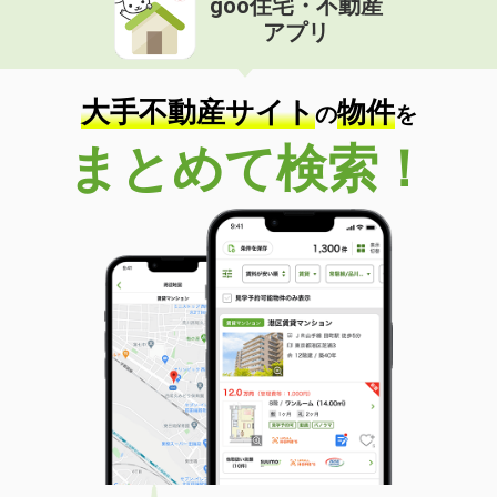
goo住宅・不動産
アプリ
大手不動産サイト
物件
の
を
まとめて検索！