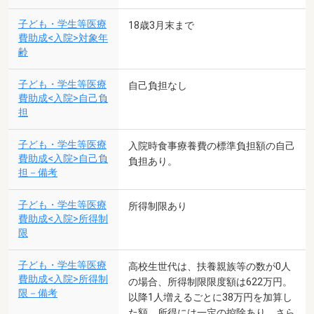
子ども・学生等医療
18歳3月末まで
費助成<入院>対象年
齢
子ども・学生等医療
自己負担なし
費助成<入院>自己負
担
子ども・学生等医療
入院時食事療養費の標準負担額の自己
費助成<入院>自己負
負担あり。
担－備考
子ども・学生等医療
所得制限あり
費助成<入院>所得制
限
子ども・学生等医療
高校生世代は、扶養親族等の数が0人
費助成<入院>所得制
の場合、所得制限限度額は622万円。
限－備考
以降1人増えるごとに38万円を加算し
た額。所得には一定の控除あり。さら