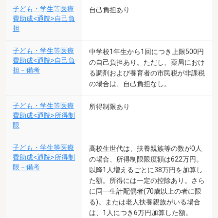
子ども・学生等医療
自己負担あり
費助成<通院>自己負
担
子ども・学生等医療
中学校1年生から1回につき上限500円
費助成<通院>自己負
の自己負担あり。ただし、薬局におけ
担－備考
る調剤および養育者の市民税が非課税
の場合は、自己負担なし。
子ども・学生等医療
所得制限あり
費助成<通院>所得制
限
子ども・学生等医療
高校生世代は、扶養親族等の数が0人
費助成<通院>所得制
の場合、所得制限限度額は622万円。
限－備考
以降1人増えるごとに38万円を加算し
た額。所得には一定の控除あり。さら
に同一生計配偶者(70歳以上の者に限
る)。または老人扶養親族がいる場合
は、1人につき6万円加算した額。