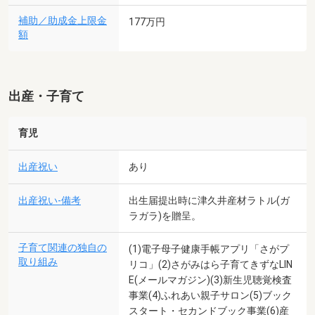
補助／助成金上限金
177万円
額
出産・子育て
育児
出産祝い
あり
出産祝い-備考
出生届提出時に津久井産材ラトル(ガ
ラガラ)を贈呈。
子育て関連の独自の
(1)電子母子健康手帳アプリ「さがプ
取り組み
リコ」(2)さがみはら子育てきずなLIN
E(メールマガジン)(3)新生児聴覚検査
事業(4)ふれあい親子サロン(5)ブック
スタート・セカンドブック事業(6)産