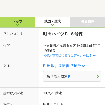
トップ
地図・環境
募集物件
マンション名
町田ハイツＢ-６号棟
住所
神奈川県相模原市南区上鶴間本町5丁目
19番6号
相模原市南区の暮らしデータを見る
町田駅より徒歩で16分
交通
乗り換え検索
総戸数／階建
30戸／5階建
築年月
昭和46年10月