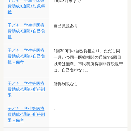
子ども・学生等医療
18歳3月末まで
費助成<通院>対象年
齢
子ども・学生等医療
自己負担あり
費助成<通院>自己負
担
子ども・学生等医療
1回300円の自己負担あり。ただし同
費助成<通院>自己負
一月かつ同一医療機関の通院で6回目
担－備考
以降は無料。市民税所得割非課税世帯
は、自己負担なし。
子ども・学生等医療
所得制限なし
費助成<通院>所得制
限
子ども・学生等医療
-
費助成<通院>所得制
限－備考