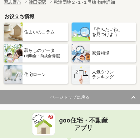
習志野市
津田沼駅
秋津団地２-１-１号棟 物件詳細
お役立ち情報
「住みたい街」
住まいのコラム
を見つけよう
暮らしのデータ
家賃相場
(補助金・助成金情報)
人気タウン
住宅ローン
ランキング
ページトップに戻る
goo住宅・不動産
アプリ