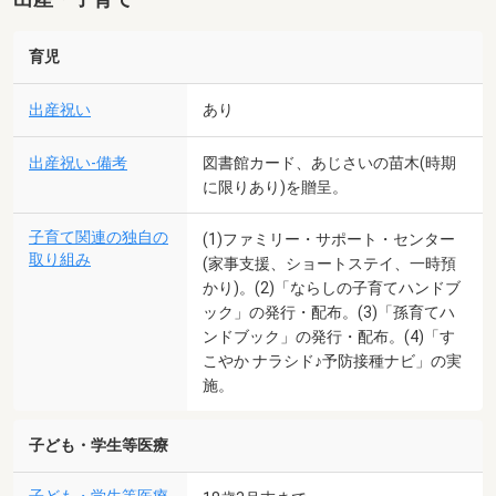
育児
出産祝い
あり
出産祝い-備考
図書館カード、あじさいの苗木(時期
に限りあり)を贈呈。
子育て関連の独自の
(1)ファミリー・サポート・センター
取り組み
(家事支援、ショートステイ、一時預
かり)。(2)「ならしの子育てハンドブ
ック」の発行・配布。(3)「孫育てハ
ンドブック」の発行・配布。(4)「す
こやか ナラシド♪予防接種ナビ」の実
施。
子ども・学生等医療