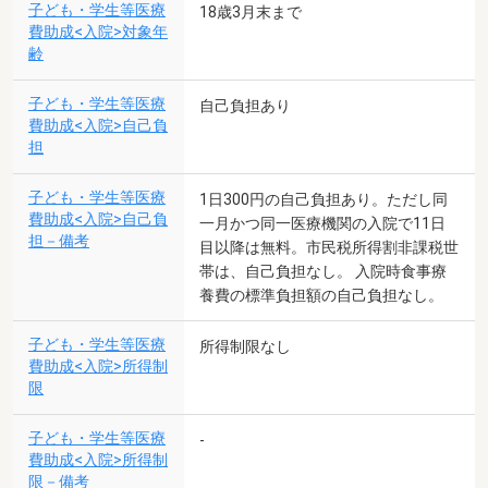
子ども・学生等医療
18歳3月末まで
費助成<入院>対象年
齢
子ども・学生等医療
自己負担あり
費助成<入院>自己負
担
子ども・学生等医療
1日300円の自己負担あり。ただし同
費助成<入院>自己負
一月かつ同一医療機関の入院で11日
担－備考
目以降は無料。市民税所得割非課税世
帯は、自己負担なし。 入院時食事療
養費の標準負担額の自己負担なし。
子ども・学生等医療
所得制限なし
費助成<入院>所得制
限
子ども・学生等医療
-
費助成<入院>所得制
限－備考