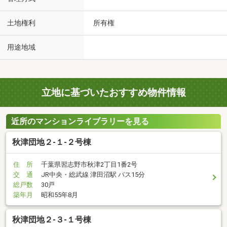
土地権利
所有権
用途地域
立地に基づいたおすすめ物件情報
近所のマンションライブラリーを見る
秋津団地２-１-２号棟
住 所
千葉県習志野市秋津2丁目1番2号
交 通
JR中央・総武線 津田沼駅 バス15分
総戸数
30戸
築年月
昭和55年8月
秋津団地２-３-１号棟