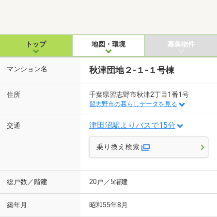
トップ
地図・環境
募集物件
マンション名
秋津団地２-１-１号棟
住所
千葉県習志野市秋津2丁目1番1号
習志野市の暮らしデータを見る
津田沼駅よりバスで15分
交通
乗り換え検索
総戸数／階建
20戸／5階建
築年月
昭和55年8月