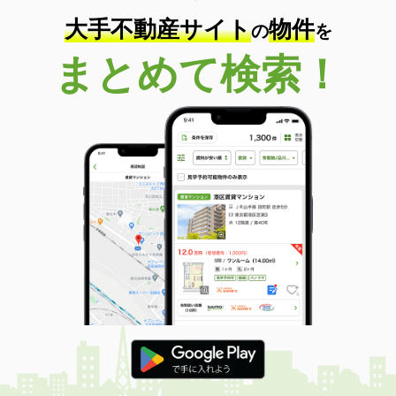
大手不動産サイト
物件
の
を
まとめて検索！