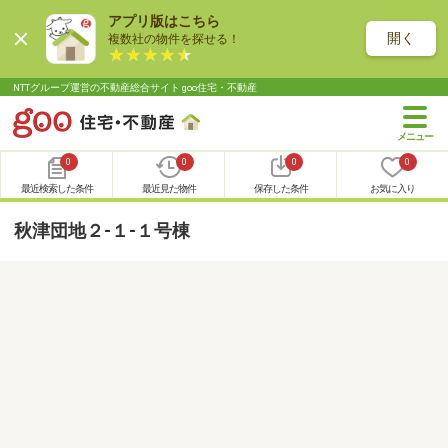
アプリ版はこちら
開く
複数社の物件を探せる！
NTTグループ運営の不動産総合サイト goo住宅・不動産
0
0
0
0
最近検索した条件
最近見た物件
保存した条件
お気に入り
秋津団地２-１-１号棟