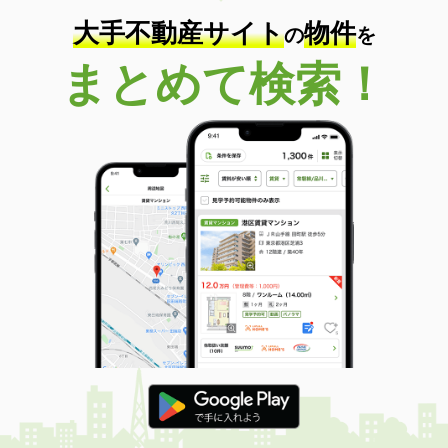
大手不動産サイト
物件
の
を
まとめて検索！