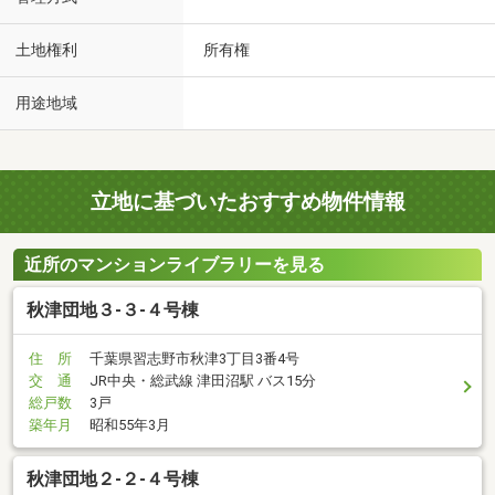
土地権利
所有権
用途地域
立地に基づいたおすすめ物件情報
近所のマンションライブラリーを見る
秋津団地３-３-４号棟
住 所
千葉県習志野市秋津3丁目3番4号
交 通
JR中央・総武線 津田沼駅 バス15分
総戸数
3戸
築年月
昭和55年3月
秋津団地２-２-４号棟