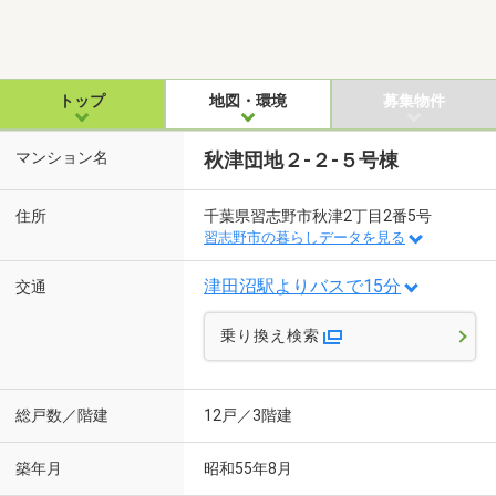
トップ
地図・環境
募集物件
マンション名
秋津団地２-２-５号棟
住所
千葉県習志野市秋津2丁目2番5号
習志野市の暮らしデータを見る
津田沼駅よりバスで15分
交通
乗り換え検索
総戸数／階建
12戸／3階建
築年月
昭和55年8月