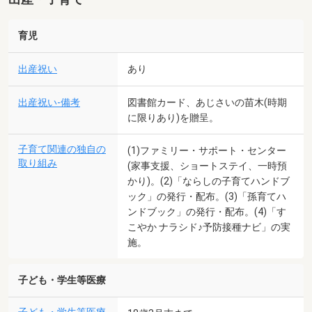
育児
出産祝い
あり
出産祝い-備考
図書館カード、あじさいの苗木(時期
に限りあり)を贈呈。
子育て関連の独自の
(1)ファミリー・サポート・センター
取り組み
(家事支援、ショートステイ、一時預
かり)。(2)「ならしの子育てハンドブ
ック」の発行・配布。(3)「孫育てハ
ンドブック」の発行・配布。(4)「す
こやか ナラシド♪予防接種ナビ」の実
施。
子ども・学生等医療