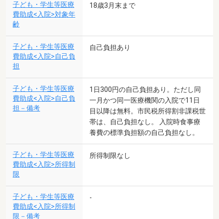
子ども・学生等医療
18歳3月末まで
費助成<入院>対象年
齢
子ども・学生等医療
自己負担あり
費助成<入院>自己負
担
子ども・学生等医療
1日300円の自己負担あり。ただし同
費助成<入院>自己負
一月かつ同一医療機関の入院で11日
担－備考
目以降は無料。市民税所得割非課税世
帯は、自己負担なし。 入院時食事療
養費の標準負担額の自己負担なし。
子ども・学生等医療
所得制限なし
費助成<入院>所得制
限
子ども・学生等医療
-
費助成<入院>所得制
限－備考