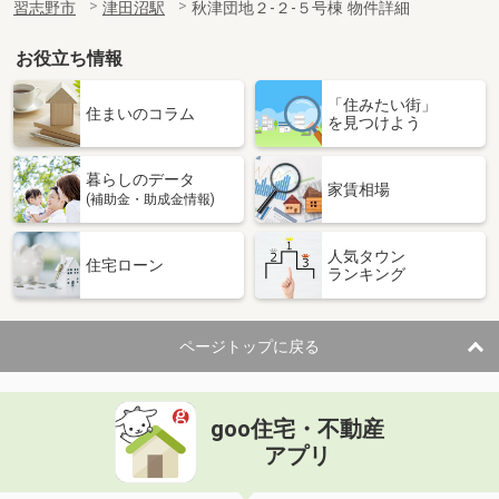
習志野市
津田沼駅
秋津団地２-２-５号棟 物件詳細
お役立ち情報
「住みたい街」
住まいのコラム
を見つけよう
暮らしのデータ
家賃相場
(補助金・助成金情報)
人気タウン
住宅ローン
ランキング
ページトップに戻る
goo住宅・不動産
アプリ