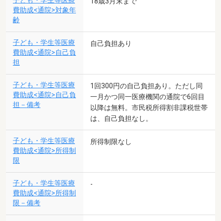
子ども・学生等医療
18歳3月末まで
費助成<通院>対象年
齢
子ども・学生等医療
自己負担あり
費助成<通院>自己負
担
子ども・学生等医療
1回300円の自己負担あり。ただし同
費助成<通院>自己負
一月かつ同一医療機関の通院で6回目
担－備考
以降は無料。市民税所得割非課税世帯
は、自己負担なし。
子ども・学生等医療
所得制限なし
費助成<通院>所得制
限
子ども・学生等医療
-
費助成<通院>所得制
限－備考