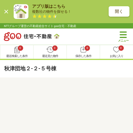
アプリ版はこちら
開く
複数社の物件を探せる！
NTTグループ運営の不動産総合サイト goo住宅・不動産
0
0
0
0
最近検索した条件
最近見た物件
保存した条件
お気に入り
秋津団地２-２-５号棟