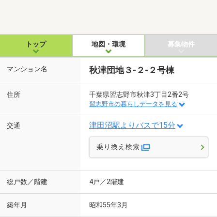
トップ
地図・環境
募集物件
マンション名
秋津団地３-２-２号棟
住所
千葉県習志野市秋津3丁目2番2号
習志野市の暮らしデータを見る
津田沼駅よりバスで15分
交通
乗り換え検索
総戸数／階建
4戸／2階建
築年月
昭和55年3月