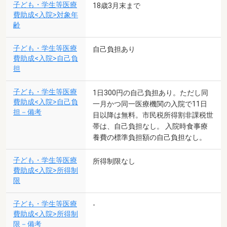
子ども・学生等医療
18歳3月末まで
費助成<入院>対象年
齢
子ども・学生等医療
自己負担あり
費助成<入院>自己負
担
子ども・学生等医療
1日300円の自己負担あり。ただし同
費助成<入院>自己負
一月かつ同一医療機関の入院で11日
担－備考
目以降は無料。市民税所得割非課税世
帯は、自己負担なし。 入院時食事療
養費の標準負担額の自己負担なし。
子ども・学生等医療
所得制限なし
費助成<入院>所得制
限
子ども・学生等医療
-
費助成<入院>所得制
限－備考