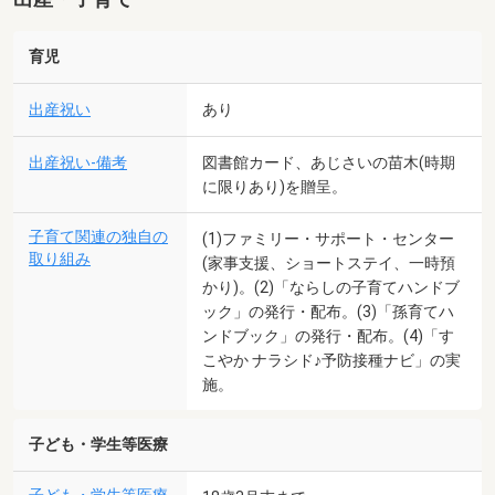
育児
出産祝い
あり
出産祝い-備考
図書館カード、あじさいの苗木(時期
に限りあり)を贈呈。
子育て関連の独自の
(1)ファミリー・サポート・センター
取り組み
(家事支援、ショートステイ、一時預
かり)。(2)「ならしの子育てハンドブ
ック」の発行・配布。(3)「孫育てハ
ンドブック」の発行・配布。(4)「す
こやか ナラシド♪予防接種ナビ」の実
施。
子ども・学生等医療