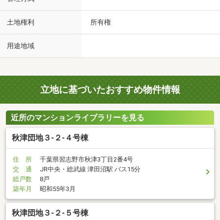
土地権利
所有権
用途地域
立地に基づいたおすすめ物件情報
近所のマンションライブラリーを見る
秋津団地３-２-４号棟
住 所
千葉県習志野市秋津3丁目2番4号
交 通
JR中央・総武線 津田沼駅 バス15分
総戸数
8戸
築年月
昭和55年3月
秋津団地３-２-５号棟