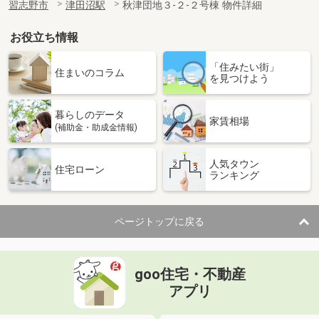
習志野市
津田沼駅
秋津団地３-２-２号棟 物件詳細
お役立ち情報
「住みたい街」
住まいのコラム
を見つけよう
暮らしのデータ
家賃相場
(補助金・助成金情報)
人気タウン
住宅ローン
ランキング
ページトップに戻る
goo住宅・不動産
アプリ