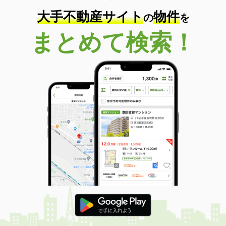
大手不動産サイト
物件
の
を
まとめて検索！