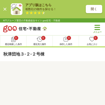
アプリ版はこちら
開く
複数社の物件を探せる！
NTTグループ運営の不動産総合サイト goo住宅・不動産
0
0
0
0
最近検索した条件
最近見た物件
保存した条件
お気に入り
秋津団地３-２-２号棟