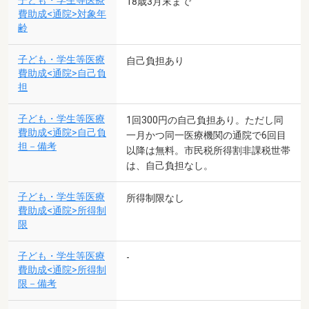
子ども・学生等医療
18歳3月末まで
費助成<通院>対象年
齢
子ども・学生等医療
自己負担あり
費助成<通院>自己負
担
子ども・学生等医療
1回300円の自己負担あり。ただし同
費助成<通院>自己負
一月かつ同一医療機関の通院で6回目
担－備考
以降は無料。市民税所得割非課税世帯
は、自己負担なし。
子ども・学生等医療
所得制限なし
費助成<通院>所得制
限
子ども・学生等医療
-
費助成<通院>所得制
限－備考