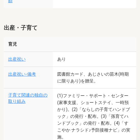
額
出産・子育て
育児
出産祝い
あり
出産祝い-備考
図書館カード、あじさいの苗木(時期
に限りあり)を贈呈。
子育て関連の独自の
(1)ファミリー・サポート・センター
取り組み
(家事支援、ショートステイ、一時預
かり)。(2)「ならしの子育てハンドブ
ック」の発行・配布。(3)「孫育てハ
ンドブック」の発行・配布。(4)「す
こやか ナラシド♪予防接種ナビ」の実
施。