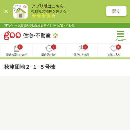
アプリ版はこちら
開く
複数社の物件を探せる！
NTTグループ運営の不動産総合サイト goo住宅・不動産
0
0
0
0
最近検索した条件
最近見た物件
保存した条件
お気に入り
秋津団地２-１-５号棟