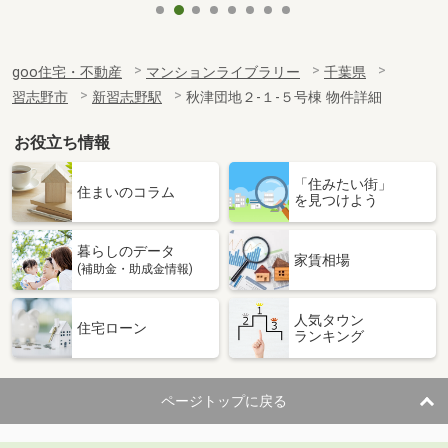
goo住宅・不動産
マンションライブラリー
千葉県
習志野市
新習志野駅
秋津団地２-１-５号棟 物件詳細
お役立ち情報
「住みたい街」
住まいのコラム
を見つけよう
暮らしのデータ
家賃相場
(補助金・助成金情報)
人気タウン
住宅ローン
ランキング
ページトップに戻る