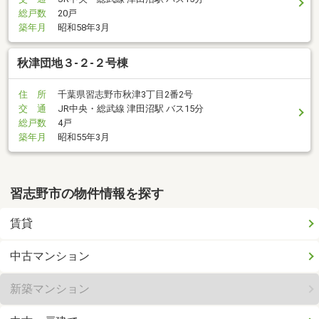
総戸数
20戸
築年月
昭和58年3月
秋津団地３-２-２号棟
住 所
千葉県習志野市秋津3丁目2番2号
交 通
JR中央・総武線 津田沼駅 バス15分
総戸数
4戸
築年月
昭和55年3月
習志野市の物件情報を探す
賃貸
中古マンション
新築マンション