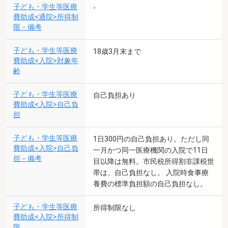
子ども・学生等医療
-
費助成<通院>所得制
限－備考
子ども・学生等医療
18歳3月末まで
費助成<入院>対象年
齢
子ども・学生等医療
自己負担あり
費助成<入院>自己負
担
子ども・学生等医療
1日300円の自己負担あり。ただし同
費助成<入院>自己負
一月かつ同一医療機関の入院で11日
担－備考
目以降は無料。市民税所得割非課税世
帯は、自己負担なし。 入院時食事療
養費の標準負担額の自己負担なし。
子ども・学生等医療
所得制限なし
費助成<入院>所得制
限