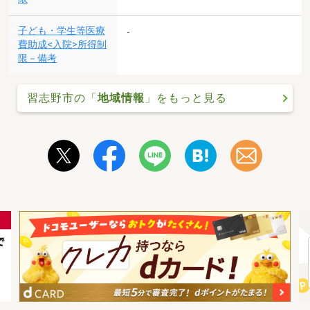
子ども・学生等医療
-
費助成<入院>所得制
限－備考
習志野市の「
地域情報
」をもっと見る