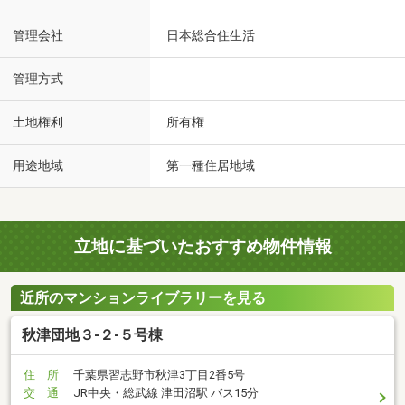
管理会社
日本総合住生活
管理方式
土地権利
所有権
用途地域
第一種住居地域
立地に基づいたおすすめ物件情報
近所のマンションライブラリーを見る
秋津団地３-２-５号棟
住 所
千葉県習志野市秋津3丁目2番5号
交 通
JR中央・総武線 津田沼駅 バス15分