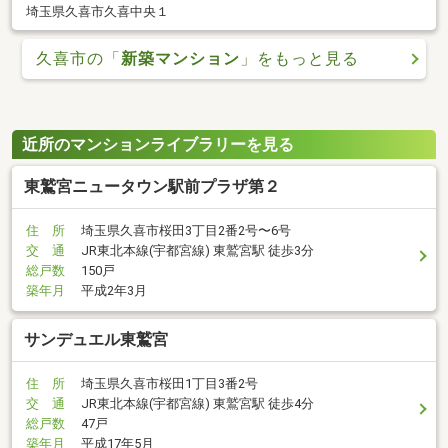
埼玉県久喜市久喜中央１
久喜市の「
新築マンション
」をもっと見る
近所のマンションライブラリーを見る
東鷲宮ニュータウン駅前プラザ第２
住 所
埼玉県久喜市桜田3丁目2番2号〜6号
交 通
JR東北本線(宇都宮線) 東鷲宮駅 徒歩3分
総戸数
150戸
築年月
平成2年3月
サンデュエル東鷲宮
住 所
埼玉県久喜市桜田1丁目3番2号
交 通
JR東北本線(宇都宮線) 東鷲宮駅 徒歩4分
総戸数
47戸
築年月
平成17年5月