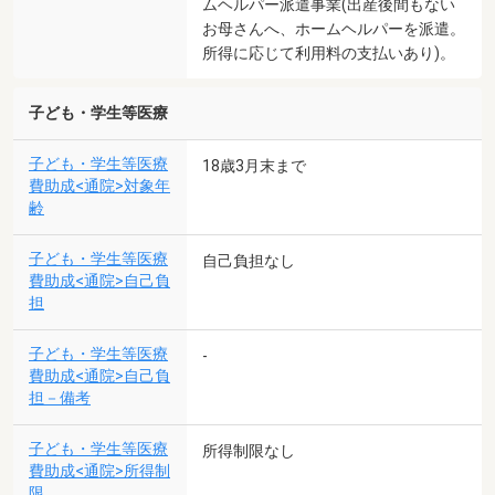
ムヘルパー派遣事業(出産後間もない
お母さんへ、ホームヘルパーを派遣。
所得に応じて利用料の支払いあり)。
子ども・学生等医療
子ども・学生等医療
18歳3月末まで
費助成<通院>対象年
齢
子ども・学生等医療
自己負担なし
費助成<通院>自己負
担
子ども・学生等医療
-
費助成<通院>自己負
担－備考
子ども・学生等医療
所得制限なし
費助成<通院>所得制
限