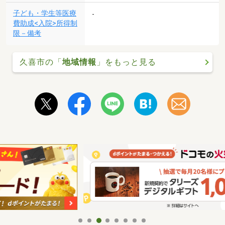
子ども・学生等医療
-
費助成<入院>所得制
限－備考
久喜市の「
地域情報
」をもっと見る