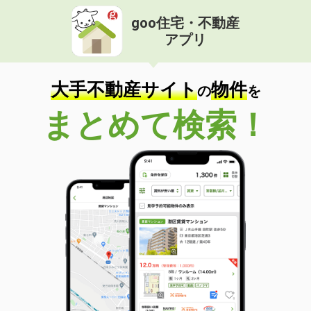
goo住宅・不動産
アプリ
大手不動産サイト
物件
の
を
まとめて検索！