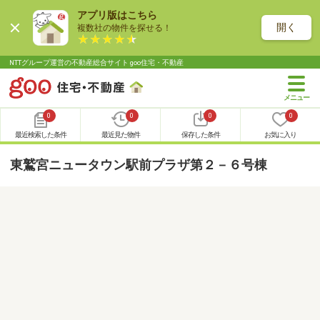
アプリ版はこちら
開く
複数社の物件を探せる！
NTTグループ運営の不動産総合サイト goo住宅・不動産
0
0
0
0
最近検索した条件
最近見た物件
保存した条件
お気に入り
東鷲宮ニュータウン駅前プラザ第２－６号棟