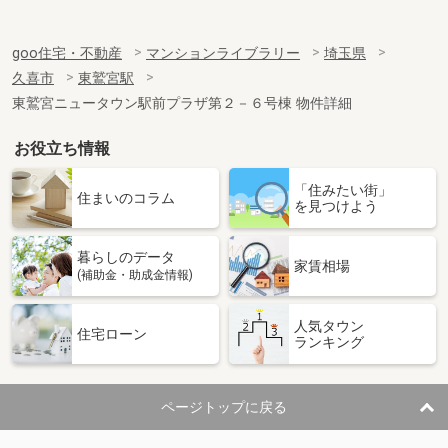
goo住宅・不動産
マンションライブラリー
埼玉県
久喜市
東鷲宮駅
東鷲宮ニュータウン駅前プラザ第２－６号棟 物件詳細
お役立ち情報
「住みたい街」
住まいのコラム
を見つけよう
暮らしのデータ
家賃相場
(補助金・助成金情報)
人気タウン
住宅ローン
ランキング
ページトップに戻る