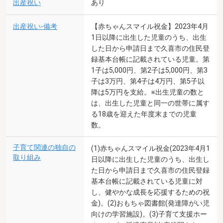
出産祝い
あり
出産祝い-備考
【赤ちゃんスマイル祝金】2023年4月
1日以降に出生した児童のうち、出生
した日から申請日まで久喜市の住民登
録基本台帳に記載されている児童。第
1子は5,000円、第2子は5,000円、第3
子は3万円、第4子は4万円、第5子以
降は5万円を支給。※出生児童の数と
は、出生した児童と同一の世帯に属す
る18歳を迎えた年度末までの児童
数。
子育て関連の独自の
(1)赤ちゃんスマイル祝金(2023年4月1
取り組み
日以降に出生した児童のうち、出生し
た日から申請日まで久喜市の住民登録
基本台帳に記載されている児童に対
し、健やかな成長を応援するための祝
金)。(2)おもちゃ図書館(発達障がい児
向けの学習施設)。(3)子育て支援ホー