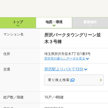
トップ
地図・環境
募集物件
マンション名
所沢パークタウングリーン並
木３号棟
住所
埼玉県所沢市並木7丁目1番3号
所沢市の暮らしデータを見る
所沢駅よりバスで13分
交通
乗り換え検索
総戸数／階建
16戸／4階建