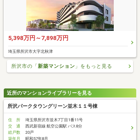
5,398万円～7,898万円
埼玉県所沢市大字北秋津
所沢市の「
新築マンション
」をもっと見る
近所のマンションライブラリーを見る
所沢パークタウングリーン並木１１号棟
住 所
埼玉県所沢市並木7丁目1番11号
交 通
西武新宿線 航空公園駅 バス8分
総戸数
20戸
築年月
昭和57年8月