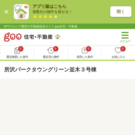
アプリ版はこちら
開く
複数社の物件を探せる！
NTTグループ運営の不動産総合サイト goo住宅・不動産
0
0
0
0
最近検索した条件
最近見た物件
保存した条件
お気に入り
所沢パークタウングリーン並木３号棟