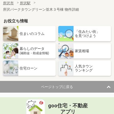
所沢市
所沢駅
所沢パークタウングリーン並木３号棟 物件詳細
お役立ち情報
「住みたい街」
住まいのコラム
を見つけよう
暮らしのデータ
家賃相場
(補助金・助成金情報)
人気タウン
住宅ローン
ランキング
ページトップに戻る
goo住宅・不動産
アプリ