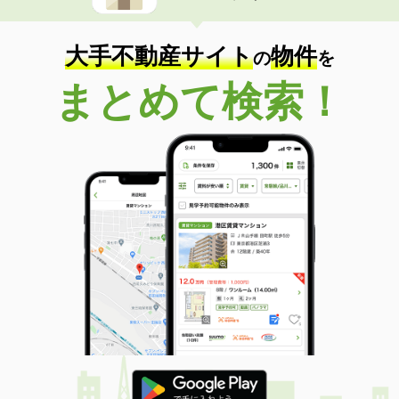
大手不動産サイト
物件
の
を
まとめて検索！