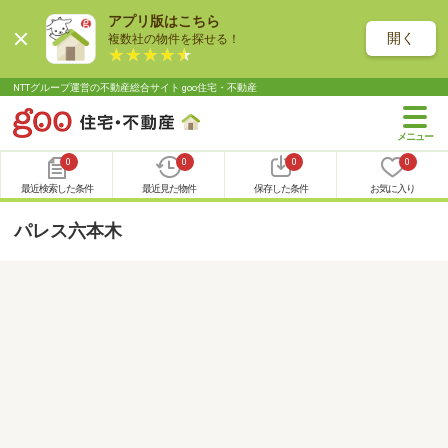
アプリ版はこちら
開く
複数社の物件を探せる！
NTTグループ運営の不動産総合サイト goo住宅・不動産
0
0
0
0
最近検索した条件
最近見た物件
保存した条件
お気に入り
パレス六本木