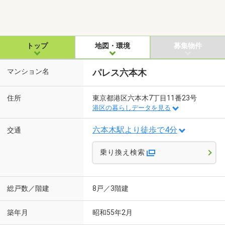
トップ
地図・環境
募集物件
マンション名
パレス六本木
住所
東京都港区六本木7丁目11番23号
港区の暮らしデータを見る
六本木駅より徒歩で4分
交通
乗り換え検索
総戸数／階建
8戸／3階建
築年月
昭和55年2月