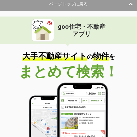
ページトップに戻る
goo住宅・不動産
アプリ
大手不動産サイト
物件
の
を
まとめて検索！