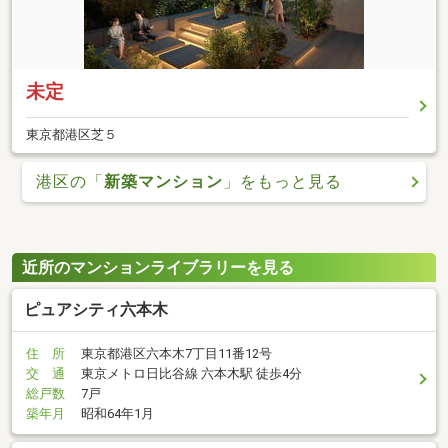
未定
東京都港区芝５
港区の「
新築マンション
」をもっと見る
近所のマンションライブラリーを見る
ピュアシティ六本木
住 所
東京都港区六本木7丁目11番12号
交 通
東京メトロ日比谷線 六本木駅 徒歩4分
総戸数
7戸
築年月
昭和64年1月