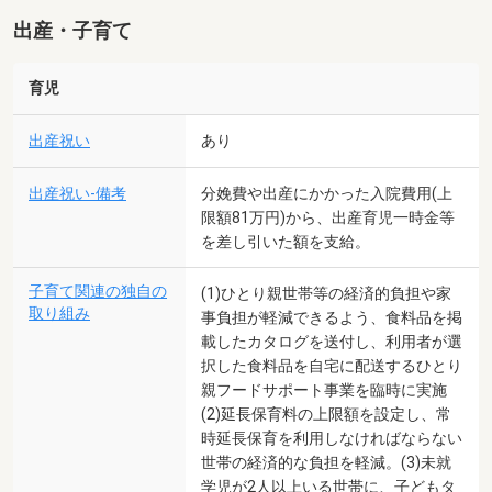
出産・子育て
育児
出産祝い
あり
出産祝い-備考
分娩費や出産にかかった入院費用(上
限額81万円)から、出産育児一時金等
を差し引いた額を支給。
子育て関連の独自の
(1)ひとり親世帯等の経済的負担や家
取り組み
事負担が軽減できるよう、食料品を掲
載したカタログを送付し、利用者が選
択した食料品を自宅に配送するひとり
親フードサポート事業を臨時に実施
(2)延長保育料の上限額を設定し、常
時延長保育を利用しなければならない
世帯の経済的な負担を軽減。(3)未就
学児が2人以上いる世帯に、子どもタ