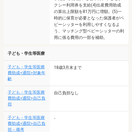
クシー利用券を支給(4)出産費用助成
の算出上限額を81万円に増額。(5)一
時的に保育が必要となった保護者がベ
ビーシッターを利用しやすくなるよ
う、マッチング型ベビーシッターの利
用に係る費用の一部を補助。
子ども・学生等医療
子ども・学生等医療
18歳3月末まで
費助成<通院>対象年
齢
子ども・学生等医療
自己負担なし
費助成<通院>自己負
担
子ども・学生等医療
-
費助成<通院>自己負
担－備考