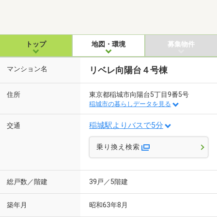
トップ
地図・環境
募集物件
マンション名
リベレ向陽台４号棟
住所
東京都稲城市向陽台5丁目9番5号
稲城市の暮らしデータを見る
稲城駅よりバスで5分
交通
乗り換え検索
総戸数／階建
39戸／5階建
築年月
昭和63年8月