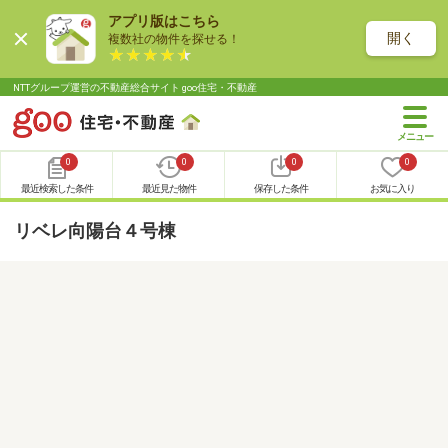
アプリ版はこちら
開く
複数社の物件を探せる！
NTTグループ運営の不動産総合サイト goo住宅・不動産
0
0
0
0
最近検索した条件
最近見た物件
保存した条件
お気に入り
リベレ向陽台４号棟