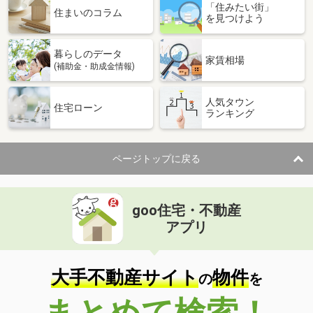
「住みたい街」
住まいのコラム
を見つけよう
暮らしのデータ
家賃相場
(補助金・助成金情報)
人気タウン
住宅ローン
ランキング
ページトップに戻る
goo住宅・不動産
アプリ
大手不動産サイト
物件
の
を