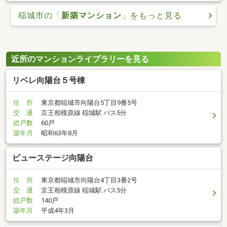
稲城市の「
新築マンション
」をもっと見る
近所のマンションライブラリーを見る
リベレ向陽台５号棟
住 所
東京都稲城市向陽台5丁目9番5号
交 通
京王相模原線 稲城駅 バス5分
総戸数
60戸
築年月
昭和63年8月
ビューステージ向陽台
住 所
東京都稲城市向陽台4丁目3番2号
交 通
京王相模原線 稲城駅 バス5分
総戸数
140戸
築年月
平成4年3月