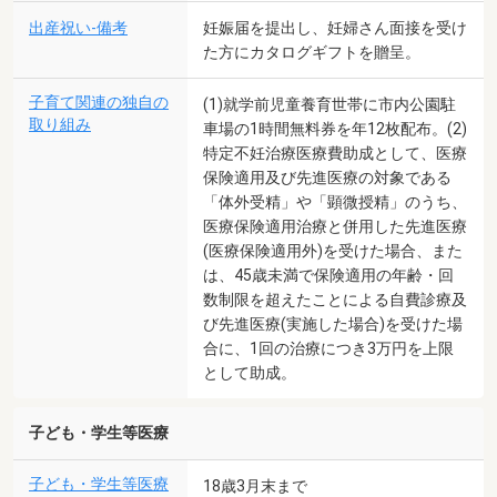
出産祝い-備考
妊娠届を提出し、妊婦さん面接を受け
た方にカタログギフトを贈呈。
子育て関連の独自の
(1)就学前児童養育世帯に市内公園駐
取り組み
車場の1時間無料券を年12枚配布。(2)
特定不妊治療医療費助成として、医療
保険適用及び先進医療の対象である
「体外受精」や「顕微授精」のうち、
医療保険適用治療と併用した先進医療
(医療保険適用外)を受けた場合、また
は、45歳未満で保険適用の年齢・回
数制限を超えたことによる自費診療及
び先進医療(実施した場合)を受けた場
合に、1回の治療につき3万円を上限
として助成。
子ども・学生等医療
子ども・学生等医療
18歳3月末まで