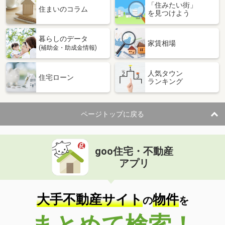
「住みたい街」
住まいのコラム
を見つけよう
暮らしのデータ
家賃相場
(補助金・助成金情報)
人気タウン
住宅ローン
ランキング
ページトップに戻る
goo住宅・不動産
アプリ
大手不動産サイト
物件
の
を