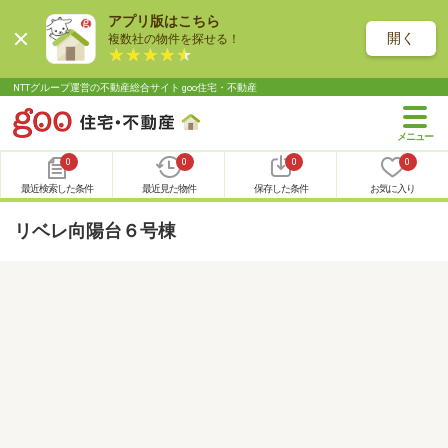
アプリ版はこちら
開く
複数社の物件を探せる！
NTTグループ運営の不動産総合サイト goo住宅・不動産
0
0
0
0
最近検索した条件
最近見た物件
保存した条件
お気に入り
リベレ向陽台６号棟