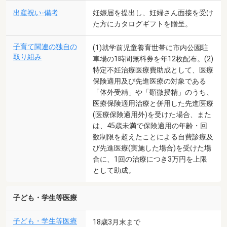
出産祝い-備考
妊娠届を提出し、妊婦さん面接を受け
た方にカタログギフトを贈呈。
子育て関連の独自の
(1)就学前児童養育世帯に市内公園駐
取り組み
車場の1時間無料券を年12枚配布。(2)
特定不妊治療医療費助成として、医療
保険適用及び先進医療の対象である
「体外受精」や「顕微授精」のうち、
医療保険適用治療と併用した先進医療
(医療保険適用外)を受けた場合、また
は、45歳未満で保険適用の年齢・回
数制限を超えたことによる自費診療及
び先進医療(実施した場合)を受けた場
合に、1回の治療につき3万円を上限
として助成。
子ども・学生等医療
子ども・学生等医療
18歳3月末まで