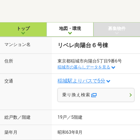
トップ
地図・環境
募集物件
マンション名
リベレ向陽台６号棟
住所
東京都稲城市向陽台5丁目9番6号
稲城市の暮らしデータを見る
稲城駅よりバスで5分
交通
乗り換え検索
総戸数／階建
19戸／5階建
築年月
昭和63年8月