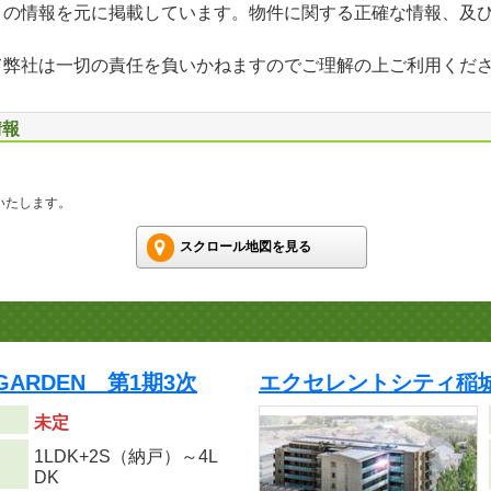
」の情報を元に掲載しています。物件に関する正確な情報、及
て弊社は一切の責任を負いかねますのでご理解の上ご利用くだ
情報
いたします。
スクロール地図を見る
GARDEN 第1期3次
エクセレントシティ稲城 
未定
1LDK+2S（納戸）～4L
り
DK