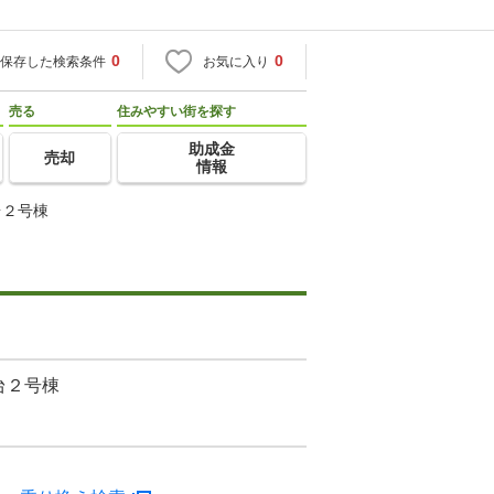
0
0
保存した検索条件
お気に入り
売る
住みやすい街を探す
助成金
売却
情報
台２号棟
台２号棟