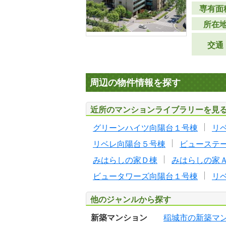
専有面
所在
交通
周辺の物件情報を探す
近所のマンションライブラリーを見
グリーンハイツ向陽台１号棟
リ
リベレ向陽台５号棟
ビューステ
みはらしの家Ｄ棟
みはらしの家
ビュータワーズ向陽台１号棟
リ
他のジャンルから探す
新築マンション
稲城市の新築マ