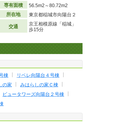
専有面積
56.5m
2
～80.72m
2
所在地
東京都稲城市向陽台２
京王相模原線「稲城」
交通
歩15分
号棟
リベレ向陽台４号棟
しの家
みはらしの家Ｃ棟
ビュータワーズ向陽台２号棟
棟