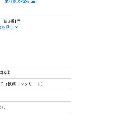
分
乗り換え検索
丁目3番1号
タを見る
10階建
RC（鉄筋コンクリート）
なし