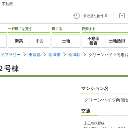
・不動産
0
最近見た物件
一戸建てを買う
建てる
投資する
不動産
新築
中古
土地
土地活用
投資
ライブラリー
東京都
稲城市
稲城駅
グリーンハイツ向陽
２号棟
マンション名
グリーンハイツ向陽
交通
京王相模原線