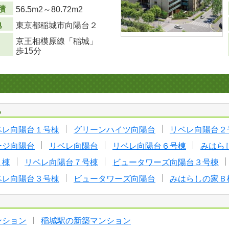
積
56.5m
2
～80.72m
2
地
東京都稲城市向陽台２
京王相模原線「稲城」
歩15分
る
ベレ向陽台１号棟
グリーンハイツ向陽台
リベレ向陽台２
ージ向陽台
リベレ向陽台
リベレ向陽台６号棟
みはら
Ａ棟
リベレ向陽台７号棟
ビュータワーズ向陽台３号棟
ベレ向陽台３号棟
ビュータワーズ向陽台
みはらしの家Ｂ
ンション
稲城駅の新築マンション