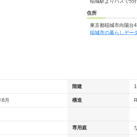
稲城駅よりバスで5
住所
東京都稲城市向陽台4
稲城市の暮らしデー
階建
年8月
構造
専用庭