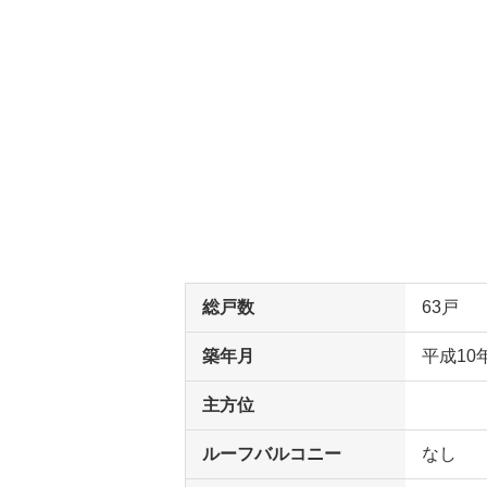
総戸数
63戸
築年月
平成10
主方位
ルーフバルコニー
なし