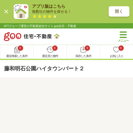
アプリ版はこちら
開く
複数社の物件を探せる！
NTTグループ運営の不動産総合サイト goo住宅・不動産
0
0
0
0
最近検索した条件
最近見た物件
保存した条件
お気に入り
藤和明石公園ハイタウンパート２