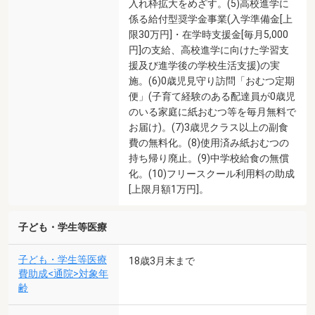
入れ枠拡大をめざす。(5)高校進学に
係る給付型奨学金事業(入学準備金[上
限30万円]・在学時支援金[毎月5,000
円]の支給、高校進学に向けた学習支
援及び進学後の学校生活支援)の実
施。(6)0歳児見守り訪問「おむつ定期
便」(子育て経験のある配達員が0歳児
のいる家庭に紙おむつ等を毎月無料で
お届け)。(7)3歳児クラス以上の副食
費の無料化。(8)使用済み紙おむつの
持ち帰り廃止。(9)中学校給食の無償
化。(10)フリースクール利用料の助成
[上限月額1万円]。
子ども・学生等医療
子ども・学生等医療
18歳3月末まで
費助成<通院>対象年
齢