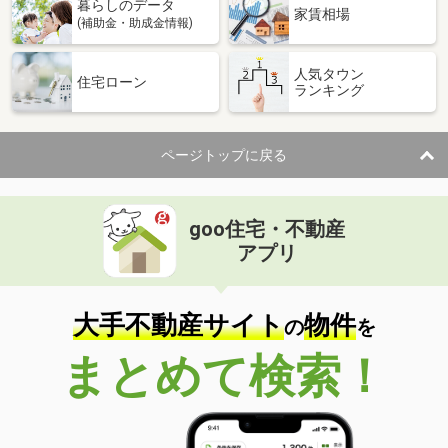
暮らしのデータ
家賃相場
(補助金・助成金情報)
人気タウン
住宅ローン
ランキング
ページトップに戻る
goo住宅・不動産
アプリ
大手不動産サイト
物件
の
を
まとめて検索！