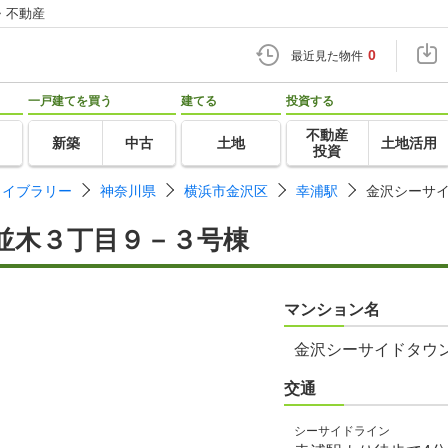
・不動産
0
最近見た物件
一戸建てを買う
建てる
投資する
不動産
新築
中古
土地
土地活用
投資
ライブラリー
神奈川県
横浜市金沢区
幸浦駅
金沢シーサ
並木３丁目９－３号棟
マンション名
金沢シーサイドタウ
交通
シーサイドライン