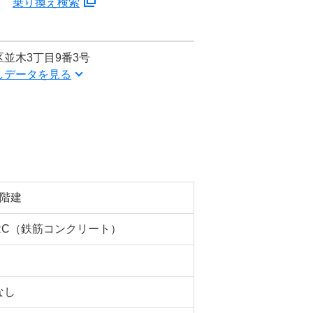
分
乗り換え検索
並木3丁目9番3号
しデータを見る
5階建
RC（鉄筋コンクリート）
なし