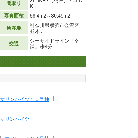
2LDK+S（納戸）～4LD
間取り
K
専有面積
68.4m
2
～80.49m
2
神奈川県横浜市金沢区
所在地
並木３
シーサイドライン「幸
交通
浦」歩4分
マリンハイツ１０号棟
マリンハイツ