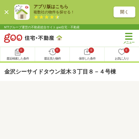
アプリ版はこちら
開く
複数社の物件を探せる！
NTTグループ運営の不動産総合サイト goo住宅・不動産
0
0
0
0
最近検索した条件
最近見た物件
保存した条件
お気に入り
金沢シーサイドタウン並木３丁目８－４号棟