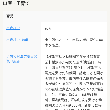
出産・子育て
育児
出産祝い
あり
出産祝い-備考
出生祝いとして、申込み者に記念の苗
木を贈呈。
子育て関連の独自の
【横浜市私立幼稚園等預かり保育事
取り組み
業】横浜市が定めた基準(実施日、時
間、職員配置等)を満たし、横浜市の
認定を受けた幼稚園・認定こども園が
実施する事業。市内在住の園児の保護
者が就労や病気等で、園の正規教育時
間の前後に家庭で保育ができない場合
に、利用可能。3歳児～5歳児は無
料、満3歳児は、私学助成を受ける幼
稚園の場合月額9,000円、新制度に移