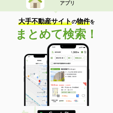
アプリ
大手不動産サイト
物件
の
を
まとめて検索！