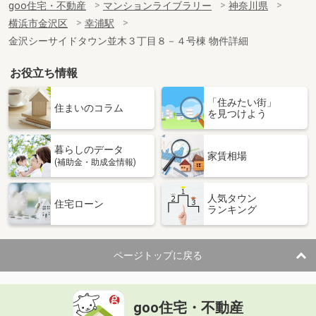
goo住宅・不動産
マンションライブラリー
神奈川県
横浜市金沢区
幸浦駅
金沢シーサイドタウン並木３丁目８－４号棟 物件詳細
お役立ち情報
「住みたい街」
住まいのコラム
を見つけよう
暮らしのデータ
家賃相場
(補助金・助成金情報)
人気タウン
住宅ローン
ランキング
ページトップに戻る
goo住宅・不動産