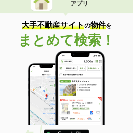
アプリ
大手不動産サイト
物件
の
を
まとめて検索！