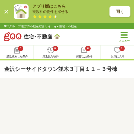
アプリ版はこちら
開く
複数社の物件を探せる！
NTTグループ運営の不動産総合サイト goo住宅・不動産
0
0
0
0
最近検索した条件
最近見た物件
保存した条件
お気に入り
金沢シーサイドタウン並木３丁目１１－３号棟