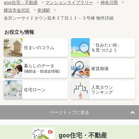
goo住宅・不動産
マンションライブラリー
神奈川県
横浜市金沢区
幸浦駅
金沢シーサイドタウン並木３丁目１１－３号棟 物件詳細
お役立ち情報
「住みたい街」
住まいのコラム
を見つけよう
暮らしのデータ
家賃相場
(補助金・助成金情報)
人気タウン
住宅ローン
ランキング
ページトップに戻る
goo住宅・不動産