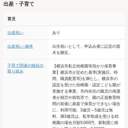
出産・子育て
育児
出産祝い
あり
出産祝い-備考
出生祝いとして、申込み者に記念の苗
木を贈呈。
子育て関連の独自の
【横浜市私立幼稚園等預かり保育事
取り組み
業】横浜市が定めた基準(実施日、時
間、職員配置等)を満たし、横浜市の
認定を受けた幼稚園・認定こども園が
実施する事業。市内在住の園児の保護
者が就労や病気等で、園の正規教育時
間の前後に家庭で保育ができない場合
に、利用可能。3歳児～5歳児は無
料、満3歳児は、私学助成を受ける幼
稚園の場合月額9,000円、新制度に移