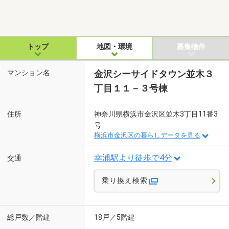
トップ
地図・環境
募集物件
マンション名
金沢シーサイドタウン並木３
丁目１１－３号棟
住所
神奈川県横浜市金沢区並木3丁目11番3
号
横浜市金沢区の暮らしデータを見る
幸浦駅より徒歩で4分
交通
乗り換え検索
総戸数／階建
18戸／5階建