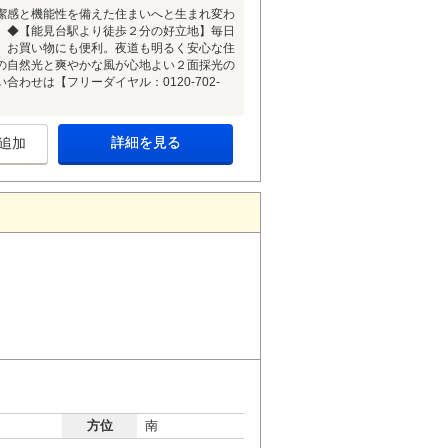
潔感と機能性を備えた住まいへと生まれ変わ
。◆【能見台駅より徒歩２分の好立地】毎日
、お買い物にも便利。夜道も明るく安心な住
の自然光と爽やかな風が心地よい２面採光の
せは【フリーダイヤル：0120-702-
詳細を見る
追加
方位
南