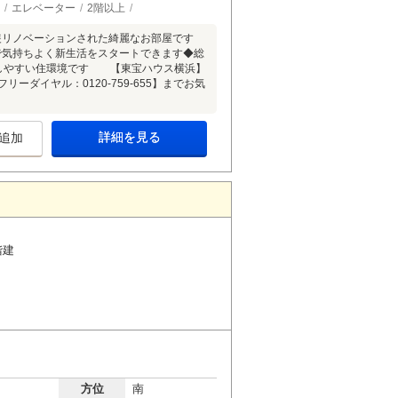
エレベーター
2階以上
装リノベーションされた綺麗なお部屋です
で気持ちよく新生活をスタートできます◆総
らしやすい住環境です 【東宝ハウス横浜】
ーダイヤル：0120-759-655】までお気
詳細を見る
追加
階建
方位
南