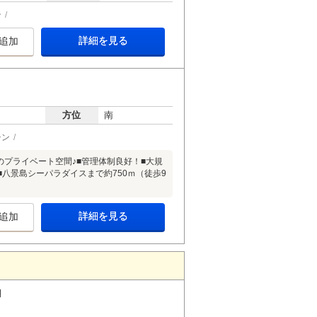
ン
詳細を見る
追加
方位
南
チン
のプライベート空間♪■管理体制良好！■大規
■八景島シーパラダイスまで約750ｍ（徒歩9
詳細を見る
追加
月