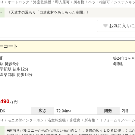
り
オートロック
浴室乾燥機
即入居可
所有権
ペット相談可
システムキ
ト
《天然木の温もり「自然素材をあしらった空間」》
お気に入りに
ーコート
町
築24年3ヶ月
駅 徒歩6分
4階建
学部駅 徒歩12分
園柴口駅 徒歩13分
,490
万円
広さ
階数
2階
LDK
72.94m
2
り
モニタ付インターホン
浴室乾燥機
床暖房
所有権
リフォームリノベー
■南向きバルコニーからの心地よい光が約１４．６畳の広々ＬＤＫに優しく広