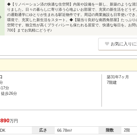
◆【リノベーション済の快適な住空間】内装や設備を一新し、新築のような清
りました。日々の暮らしに寄り添う心地よいお部屋で、充実の新生活をどうぞ
の通勤通学にゆとりが生まれる駅近物件です。周辺の商業施設も日常使いでき
ト
環境で、充実した新生活をスタート。◆【陽当り良好な南西角部屋】たっぷり
空間です。独立性が高くプライバシーも保たれる居室で、快適な毎日を。お問い合わ
700】までお気軽にどうぞ♪
お気に入りに
口
築31年7ヶ月
分
7階建
17分
徒歩26分
,890
万円
広さ
階数
2階
LDK
66.78m
2