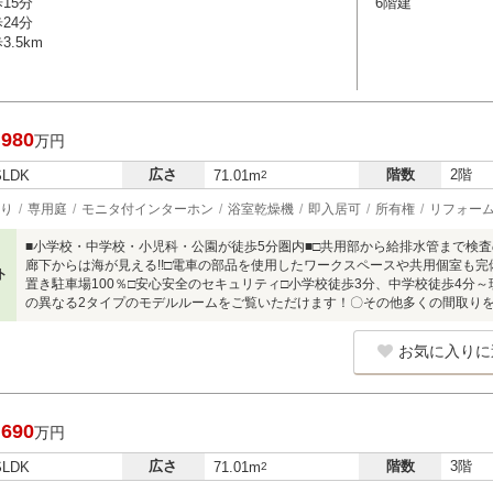
15分
6階建
24分
.5km
,980
万円
広さ
階数
2階
SLDK
71.01m
2
り
専用庭
モニタ付インターホン
浴室乾燥機
即入居可
所有権
リフォー
■小学校・中学校・小児科・公園が徒歩5分圏内■□共用部から給排水管まで検査
廊下からは海が見える!!□電車の部品を使用したワークスペースや共用個室も完
ト
置き駐車場100％□安心安全のセキュリティ□小学校徒歩3分、中学校徒歩4分
の異なる2タイプのモデルルームをご覧いただけます！〇その他多くの間取り
お気に入りに
,690
万円
広さ
階数
3階
SLDK
71.01m
2