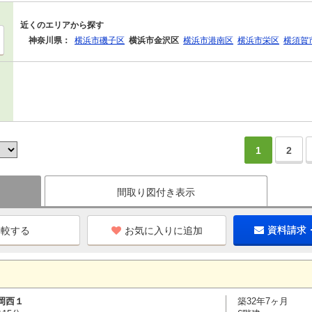
近くのエリアから探す
神奈川県：
横浜市磯子区
横浜市金沢区
横浜市港南区
横浜市栄区
横須賀
1
2
間取り図付き表示
お気に入りに追加
資料請求
岡西１
築32年7ヶ月