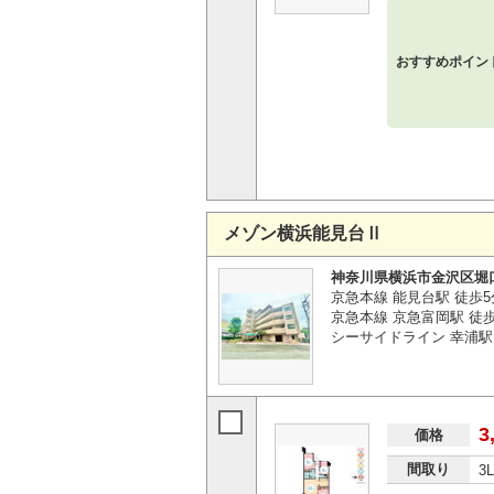
おすすめポイン
メゾン横浜能見台Ⅱ
神奈川県横浜市金沢区堀
京急本線 能見台駅 徒歩5
京急本線 京急富岡駅 徒歩
シーサイドライン 幸浦駅 
3
価格
間取り
3