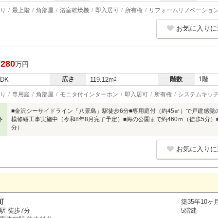
り
最上階
角部屋
浴室乾燥機
即入居可
所有権
リフォームリノベーショ
お気に入りに
,280
万円
広さ
階数
1階
LDK
119.12m
2
り
専用庭
角部屋
モニタ付インターホン
即入居可
所有権
システムキッ
■金沢シーサイドライン「八景島」駅徒歩6分■専用庭付（約45㎡）で戸建感覚
ト
模修繕工事実施中（令和8年8月完了予定）■海の公園まで約460ｍ（徒歩5分）
分）
お気に入りに
町
築35年10ヶ
駅 徒歩7分
5階建