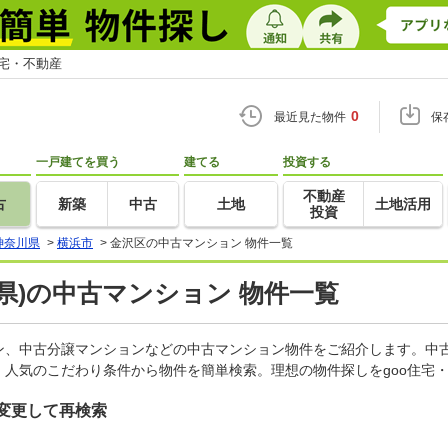
住宅・不動産
0
最近見た物件
保
一戸建てを買う
建てる
投資する
不動産
古
新築
中古
土地
土地活用
投資
神奈川県
>
横浜市
>
金沢区の中古マンション 物件一覧
県)の中古マンション 物件一覧
ン、中古分譲マンションなどの中古マンション物件をご紹介します。中古
人気のこだわり条件から物件を簡単検索。理想の物件探しをgoo住宅
変更して再検索