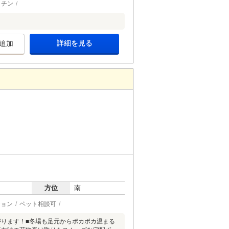
ッチン
詳細を見る
追加
方位
南
ション
ペット相談可
がります！■冬場も足元からポカポカ温まる