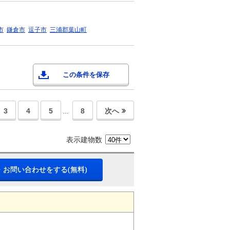
市
鎌倉市
逗子市
三浦郡葉山町
この条件を保存
3
4
5
8
次へ
…
表示建物数
・お問い合わせをする(無料)