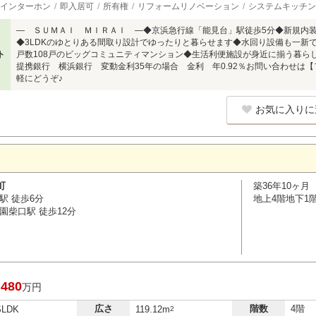
インターホン
即入居可
所有権
リフォームリノベーション
システムキッチン
― ＳＵＭＡＩ ＭＩＲＡＩ ―◆京浜急行線「能見台」駅徒歩5分◆新規内
◆3LDKのゆとりある間取り設計でゆったりと暮らせます◆水回り設備も一新
ト
戸数108戸のビッグコミュニティマンション◆生活利便施設が身近に揃う暮
提携銀行 横浜銀行 変動金利35年の場合 金利 年0.92％お問い合わせは【フリ
軽にどうぞ♪
お気に入りに
町
築36年10ヶ月
駅 徒歩6分
地上4階地下1
園柴口駅 徒歩12分
,480
万円
広さ
階数
4階
SLDK
119.12m
2