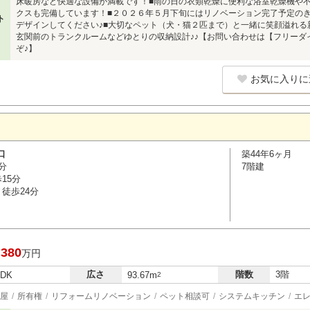
床暖房など快適な設備が満載です！■雨の日の衣類乾燥に便利な浴室乾燥機や
クスも完備しています！■２０２６年５月下旬にはリノベーション完了予定の
ト
デザインしてください♪■大切なペット（犬・猫２匹まで）と一緒に笑顔溢れる
玄関前のトランクルームなどゆとりの収納設計♪♪【お問い合わせは【フリーダイヤル
ぞ♪】
お気に入りに
口
築44年6ヶ月
分
7階建
15分
徒歩24分
,380
万円
広さ
階数
3階
LDK
93.67m
2
屋
所有権
リフォームリノベーション
ペット相談可
システムキッチン
エ