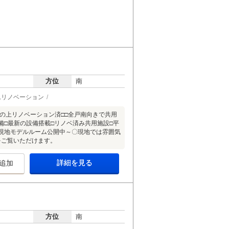
方位
南
ムリノベーション
の上リノベーション済□□全戸南向きで共用
備□最新の設備搭載□リノベ済み共用施設□平
～現地モデルルーム公開中～〇現地では雰囲気
をご覧いただけます。
詳細を見る
追加
方位
南