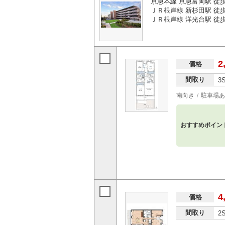
京急本線 京急富岡駅 徒歩
ＪＲ根岸線 新杉田駅 徒歩
ＪＲ根岸線 洋光台駅 徒歩3
2
価格
間取り
3
南向き
駐車場あ
おすすめポイン
4
価格
間取り
2