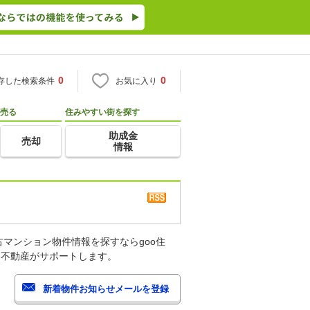
0
0
存した検索条件
お気に入り
売る
住みやすい街を探す
助成金
売却
情報
マンション物件情報を探すならgoo住
・不動産がサポートします。