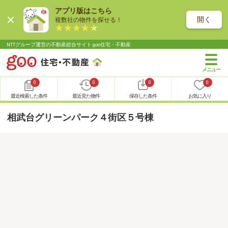
アプリ版はこちら
開く
複数社の物件を探せる！
NTTグループ運営の不動産総合サイト goo住宅・不動産
0
0
0
0
最近検索した条件
最近見た物件
保存した条件
お気に入り
相武台グリーンパーク４街区５号棟