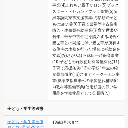
事業(4)ふれあい親子サロン(5)ブック
スタート・セカンドブック事業(6)産
婦等訪問家事支援事業(7)移動式子ど
もの遊び場(8)子育て世帯等中古住宅
購入・改修費補助事業(子育て世帯や
若年世帯が中古住宅を購入する場合や
親世帯との同居に伴い親世帯が所有す
る住宅の改修を行った場合に補助金を
支給)(9)さがみはら休日一時保育事業
(10)子どもの施設使用料等無料化(11)
子育て応援条例(12)小学校1年生の給
食費無償化(13)スタディークーポン事
業(就学支援世帯への学習塾代補助)(1
4)教材等整備事業(使用頻度の低い学
用品を学校物品として公費購入)
子ども・学生等医療
子ども・学生等医療
18歳3月末まで
費助成<通院>対象年