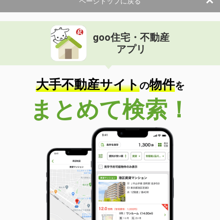
ページトップに戻る
goo住宅・不動産
アプリ
大手不動産サイト
物件
の
を
まとめて検索！