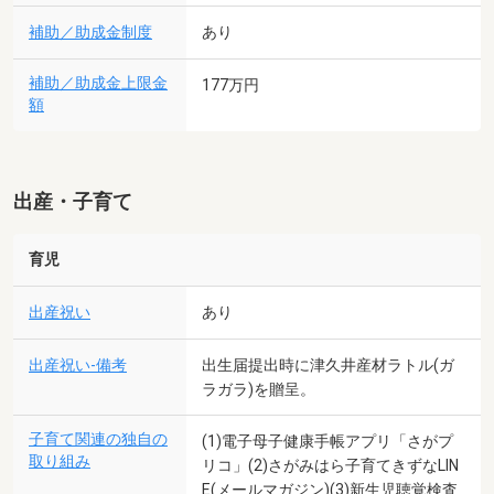
補助／助成金制度
あり
補助／助成金上限金
177万円
額
出産・子育て
育児
出産祝い
あり
出産祝い-備考
出生届提出時に津久井産材ラトル(ガ
ラガラ)を贈呈。
子育て関連の独自の
(1)電子母子健康手帳アプリ「さがプ
取り組み
リコ」(2)さがみはら子育てきずなLIN
E(メールマガジン)(3)新生児聴覚検査