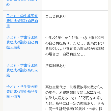
齢
子ども・学生等医療
自己負担あり
費助成<通院>自己負
担
子ども・学生等医療
中学校1年生から1回につき上限500円
費助成<通院>自己負
の自己負担あり。ただし、薬局におけ
担－備考
る調剤および養育者の市民税が非課税
の場合は、自己負担なし。
子ども・学生等医療
所得制限あり
費助成<通院>所得制
限
子ども・学生等医療
高校生世代は、扶養親族等の数が0人
費助成<通院>所得制
の場合、所得制限限度額は622万円。
限－備考
以降1人増えるごとに38万円を加算し
た額。所得には一定の控除あり。さら
に同一生計配偶者(70歳以上の者に限