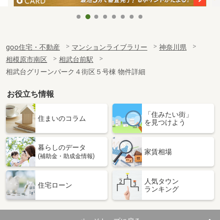
goo住宅・不動産
マンションライブラリー
神奈川県
相模原市南区
相武台前駅
相武台グリーンパーク４街区５号棟 物件詳細
お役立ち情報
「住みたい街」
住まいのコラム
を見つけよう
暮らしのデータ
家賃相場
(補助金・助成金情報)
人気タウン
住宅ローン
ランキング