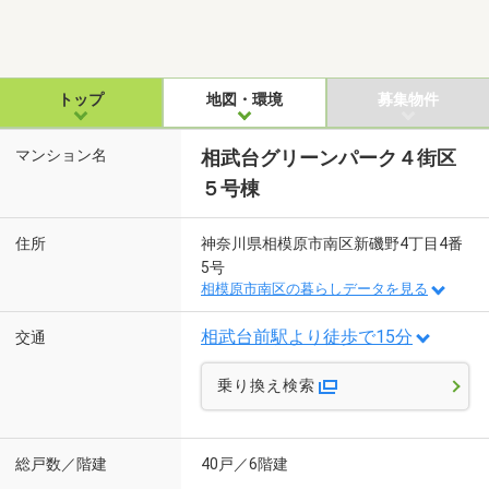
トップ
地図・環境
募集物件
マンション名
相武台グリーンパーク４街区
５号棟
住所
神奈川県相模原市南区新磯野4丁目4番
5号
相模原市南区の暮らしデータを見る
相武台前駅より徒歩で15分
交通
乗り換え検索
総戸数／階建
40戸／6階建