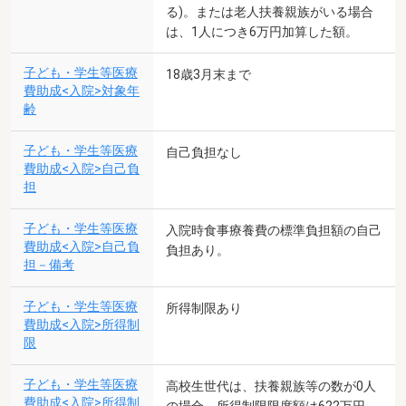
る)。または老人扶養親族がいる場合
は、1人につき6万円加算した額。
子ども・学生等医療
18歳3月末まで
費助成<入院>対象年
齢
子ども・学生等医療
自己負担なし
費助成<入院>自己負
担
子ども・学生等医療
入院時食事療養費の標準負担額の自己
費助成<入院>自己負
負担あり。
担－備考
子ども・学生等医療
所得制限あり
費助成<入院>所得制
限
子ども・学生等医療
高校生世代は、扶養親族等の数が0人
費助成<入院>所得制