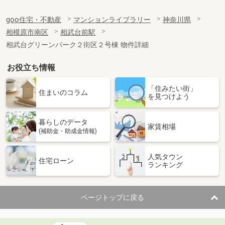
goo住宅・不動産
マンションライブラリー
神奈川県
相模原市南区
相武台前駅
相武台グリーンパーク２街区２号棟 物件詳細
お役立ち情報
「住みたい街」
住まいのコラム
を見つけよう
暮らしのデータ
家賃相場
(補助金・助成金情報)
人気タウン
住宅ローン
ランキング
ページトップに戻る