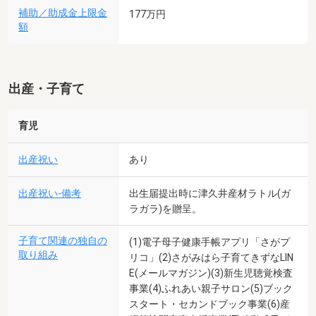
補助／助成金上限金
177万円
額
出産・子育て
育児
出産祝い
あり
出産祝い-備考
出生届提出時に津久井産材ラトル(ガ
ラガラ)を贈呈。
子育て関連の独自の
(1)電子母子健康手帳アプリ「さがプ
取り組み
リコ」(2)さがみはら子育てきずなLIN
E(メールマガジン)(3)新生児聴覚検査
事業(4)ふれあい親子サロン(5)ブック
スタート・セカンドブック事業(6)産