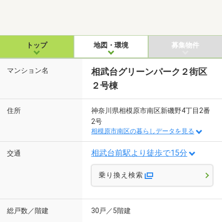
トップ
地図・環境
募集物件
マンション名
相武台グリーンパーク２街区
２号棟
住所
神奈川県相模原市南区新磯野4丁目2番
2号
相模原市南区の暮らしデータを見る
相武台前駅より徒歩で15分
交通
乗り換え検索
総戸数／階建
30戸／5階建