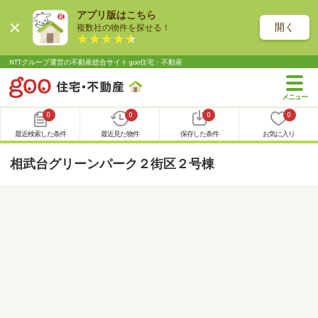
アプリ版はこちら
開く
複数社の物件を探せる！
NTTグループ運営の不動産総合サイト goo住宅・不動産
0
0
0
0
最近検索した条件
最近見た物件
保存した条件
お気に入り
相武台グリーンパーク２街区２号棟