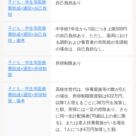
子ども・学生等医療
自己負担あり
費助成<通院>自己負
担
子ども・学生等医療
中学校1年生から1回につき上限500円
費助成<通院>自己負
の自己負担あり。ただし、薬局におけ
担－備考
る調剤および養育者の市民税が非課税
の場合は、自己負担なし。
子ども・学生等医療
所得制限あり
費助成<通院>所得制
限
子ども・学生等医療
高校生世代は、扶養親族等の数が0人
費助成<通院>所得制
の場合、所得制限限度額は622万円。
限－備考
以降1人増えるごとに38万円を加算し
た額。所得には一定の控除あり。さら
に同一生計配偶者(70歳以上の者に限
る)。または老人扶養親族がいる場合
は、1人につき6万円加算した額。