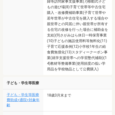
婦等訪問家事支援事業(7)移動式子ど
もの遊び場(8)子育て世帯等中古住宅
購入・改修費補助事業(子育て世帯や
若年世帯が中古住宅を購入する場合や
親世帯との同居に伴い親世帯が所有す
る住宅の改修を行った場合に補助金を
支給)(9)さがみはら休日一時保育事業
(10)子どもの施設使用料等無料化(11)
子育て応援条例(12)小学校1年生の給
食費無償化(13)スタディークーポン事
業(就学支援世帯への学習塾代補助)(1
4)教材等整備事業(使用頻度の低い学
用品を学校物品として公費購入)
子ども・学生等医療
子ども・学生等医療
18歳3月末まで
費助成<通院>対象年
齢