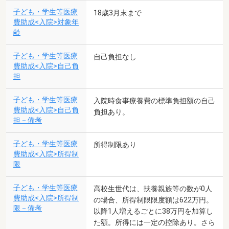
子ども・学生等医療
18歳3月末まで
費助成<入院>対象年
齢
子ども・学生等医療
自己負担なし
費助成<入院>自己負
担
子ども・学生等医療
入院時食事療養費の標準負担額の自己
費助成<入院>自己負
負担あり。
担－備考
子ども・学生等医療
所得制限あり
費助成<入院>所得制
限
子ども・学生等医療
高校生世代は、扶養親族等の数が0人
費助成<入院>所得制
の場合、所得制限限度額は622万円。
限－備考
以降1人増えるごとに38万円を加算し
た額。所得には一定の控除あり。さら