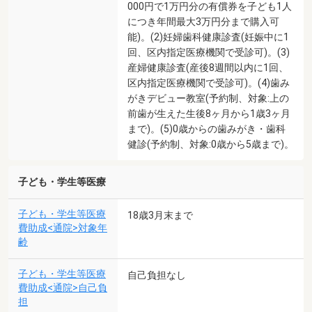
000円で1万円分の有償券を子ども1人
につき年間最大3万円分まで購入可
能)。(2)妊婦歯科健康診査(妊娠中に1
回、区内指定医療機関で受診可)。(3)
産婦健康診査(産後8週間以内に1回、
区内指定医療機関で受診可)。(4)歯み
がきデビュー教室(予約制、対象:上の
前歯が生えた生後8ヶ月から1歳3ヶ月
まで)。(5)0歳からの歯みがき・歯科
健診(予約制、対象:0歳から5歳まで)。
子ども・学生等医療
子ども・学生等医療
18歳3月末まで
費助成<通院>対象年
齢
子ども・学生等医療
自己負担なし
費助成<通院>自己負
担