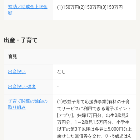
補助／助成金上限金
(1)150万円(2)150万円(3)150万円
額
出産・子育て
育児
出産祝い
なし
出産祝い-備考
-
子育て関連の独自の
(1)杉並子育て応援券事業(有料の子育
取り組み
てサービスに利用できる電子ポイント
[アプリ]。妊婦1万円分、出生0歳児3
万円分、1～2歳児1.5万円分、小学生
以下の第3子以降は各券に5,000円分上
乗せした無償券を交付、0～5歳児は4,