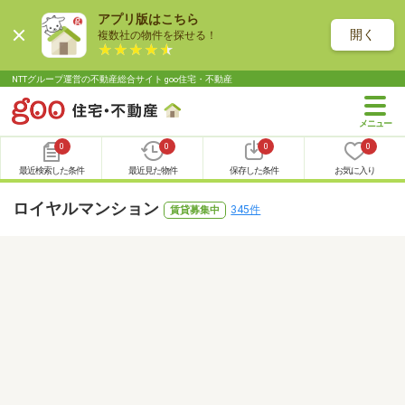
アプリ版はこちら
開く
複数社の物件を探せる！
NTTグループ運営の不動産総合サイト goo住宅・不動産
0
0
0
0
最近検索した条件
最近見た物件
保存した条件
お気に入り
ロイヤルマンション
345件
賃貸募集中