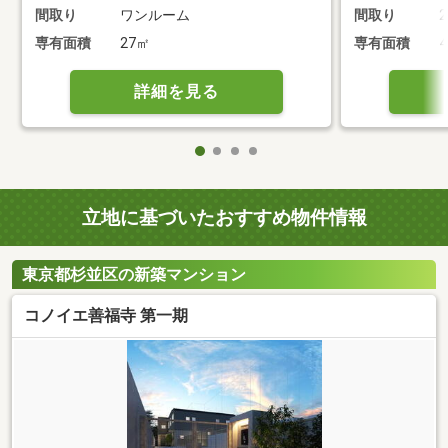
間取り
ワンルーム
間取り
2
専有面積
27㎡
専有面積
4
詳細を見る
立地に基づいたおすすめ物件情報
東京都杉並区の新築マンション
コノイエ善福寺 第一期