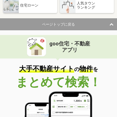
人気タウン
住宅ローン
ランキング
ページトップに戻る
goo住宅・不動産
アプリ
大手不動産サイト
物件
の
を
まとめて検索！