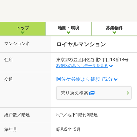
トップ
地図・環境
募集物件
マンション名
ロイヤルマンション
住所
東京都杉並区阿佐谷北2丁目13番14号
杉並区の暮らしデータを見る
阿佐ケ谷駅より徒歩で2分
交通
乗り換え検索
総戸数／階建
5戸／地下1階付3階建
築年月
昭和54年5月