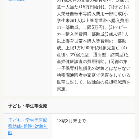
の1歳未満の児童の養育者へ、対象児
童一人当たり5万円給付)。(2)子ども2
人乗せ自転車等購入費用一部助成(小
学生未満1人以上養育世帯へ購入費用
の一部助成。上限5万円)。(3)ベビー
カー購入等費用一部助成(3歳未満1人
以上養育世帯へ購入等費用の一部助
成。上限1万5,000円/対象児童)。(4)
産後ケア(宿泊型、通所型、訪問型)と
産婦健康診査の費用補助。(5)都の第
一子保育料無償化の対象とはならない
幼稚園通園者や家庭で保育をしている
世帯に対して、区独自の負担軽減策を
実施。
子ども・学生等医療
子ども・学生等医療
18歳3月末まで
費助成<通院>対象年
齢