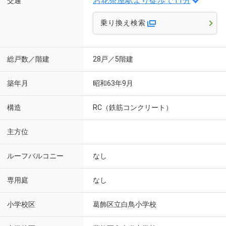
お花茶屋駅より徒歩で11分
交通
乗り換え検索
総戸数／階建
28戸／5階建
築年月
昭和63年9月
構造
RC（鉄筋コンクリート）
主方位
ルーフバルコニー
なし
専用庭
なし
小学校区
葛飾区立白鳥小学校