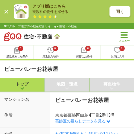
アプリ版はこちら
開く
複数社の物件を探せる！
NTTグループ運営の不動産総合サイト goo住宅・不動産
0
0
0
0
最近検索した条件
最近見た物件
保存した条件
お気に入り
ビューパレーお花茶屋
トップ
地図・環境
募集物件
マンション名
ビューパレーお花茶屋
住所
東京都葛飾区白鳥4丁目2番13号
葛飾区の暮らしデータを見る