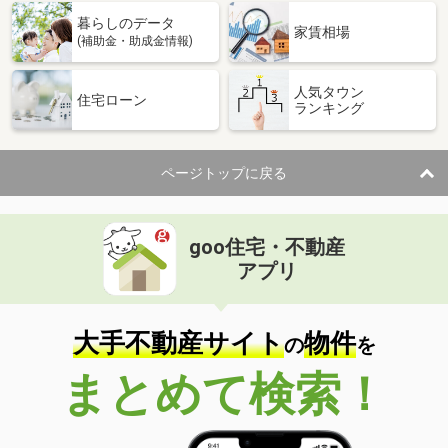
暮らしのデータ
家賃相場
(補助金・助成金情報)
人気タウン
住宅ローン
ランキング
ページトップに戻る
goo住宅・不動産
アプリ
大手不動産サイト
物件
の
を
まとめて検索！