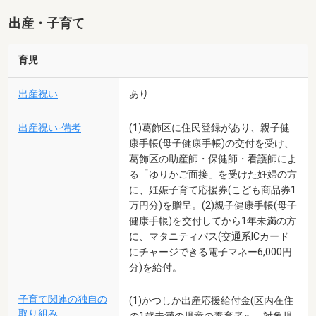
出産・子育て
育児
出産祝い
あり
出産祝い-備考
(1)葛飾区に住民登録があり、親子健
康手帳(母子健康手帳)の交付を受け、
葛飾区の助産師・保健師・看護師によ
る「ゆりかご面接」を受けた妊婦の方
に、妊娠子育て応援券(こども商品券1
万円分)を贈呈。(2)親子健康手帳(母子
健康手帳)を交付してから1年未満の方
に、マタニティパス(交通系ICカード
にチャージできる電子マネー6,000円
分)を給付。
子育て関連の独自の
(1)かつしか出産応援給付金(区内在住
取り組み