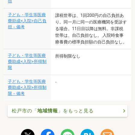
担
子ども・学生等医療
課税世帯は、1回200円の自己負担あ
費助成<入院>自己負
り。同一月に同一の医療機関を受診す
担－備考
る場合、11日目以降は無料。非課税
世帯は、自己負担なし。 入院時食事
療養費の標準負担額の自己負担なし。
子ども・学生等医療
所得制限なし
費助成<入院>所得制
限
子ども・学生等医療
-
費助成<入院>所得制
限－備考
松戸市の「
地域情報
」をもっと見る