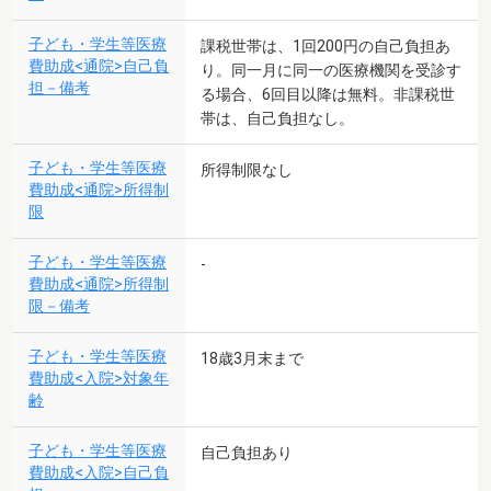
子ども・学生等医療
課税世帯は、1回200円の自己負担あ
費助成<通院>自己負
り。同一月に同一の医療機関を受診す
担－備考
る場合、6回目以降は無料。非課税世
帯は、自己負担なし。
子ども・学生等医療
所得制限なし
費助成<通院>所得制
限
子ども・学生等医療
-
費助成<通院>所得制
限－備考
子ども・学生等医療
18歳3月末まで
費助成<入院>対象年
齢
子ども・学生等医療
自己負担あり
費助成<入院>自己負