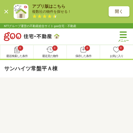
アプリ版はこちら
開く
複数社の物件を探せる！
NTTグループ運営の不動産総合サイト goo住宅・不動産
0
0
0
0
最近検索した条件
最近見た物件
保存した条件
お気に入り
サンハイツ常盤平Ａ棟