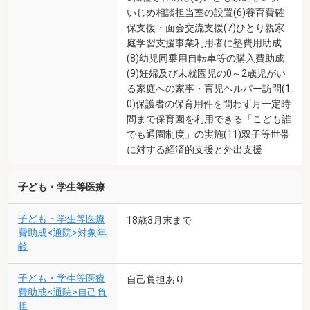
いじめ相談担当室の設置(6)養育費確
保支援・面会交流支援(7)ひとり親家
庭学習支援事業利用者に塾費用助成
(8)幼児同乗用自転車等の購入費助成
(9)妊婦及び未就園児の0～2歳児がい
る家庭への家事・育児ヘルパー訪問(1
0)保護者の保育用件を問わず月一定時
間まで保育園を利用できる「こども誰
でも通園制度」の実施(11)双子等世帯
に対する経済的支援と外出支援
子ども・学生等医療
子ども・学生等医療
18歳3月末まで
費助成<通院>対象年
齢
子ども・学生等医療
自己負担あり
費助成<通院>自己負
担