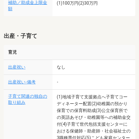
補助／助成金上限金
(1)100万円(2)30万円
額
出産・子育て
育児
出産祝い
なし
出産祝い-備考
-
子育て関連の独自の
(1)地域子育て支援拠点へ子育てコー
取り組み
ディネーター配置(2)幼稚園の預かり
保育での保育料助成(3)公立保育所で
の英語あそび・幼稚園等への補助金交
付(4)子育て世代包括支援センターに
おける保健師・助産師・社会福祉士の
3職種専任対応(5)こども家庭センター