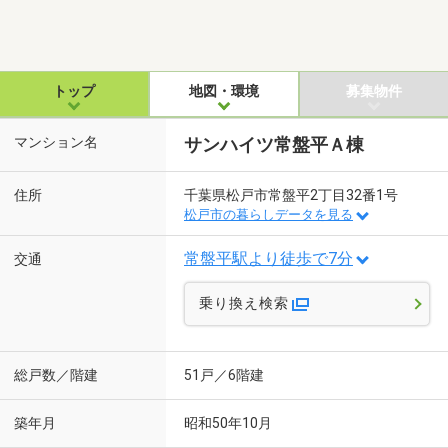
トップ
地図・環境
募集物件
マンション名
サンハイツ常盤平Ａ棟
住所
千葉県松戸市常盤平2丁目32番1号
松戸市の暮らしデータを見る
常盤平駅より徒歩で7分
交通
乗り換え検索
総戸数／階建
51戸／6階建
築年月
昭和50年10月