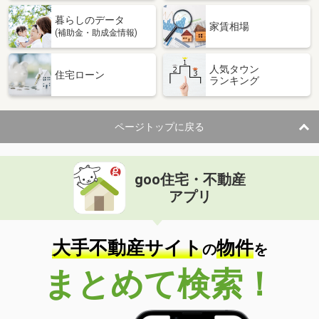
暮らしのデータ
家賃相場
(補助金・助成金情報)
人気タウン
住宅ローン
ランキング
ページトップに戻る
goo住宅・不動産
アプリ
大手不動産サイト
物件
の
を
まとめて検索！