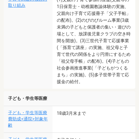
取り組み
1日保育士・幼稚園教諭体験の実施、
父親向け子育て応援冊子「父子手帖」
の配布)。(2)のびのびルーム事業(3歳
未満の子どもと保護者の集い・遊びの
場として、放課後児童クラブの空き時
間を開放)。(3)三世代子育て応援事業
(「孫育て講座」の実施、祖父母と子
育て世代の関係をより円滑にするため
「祖父母手帳」の配布)。(4)子どもの
社会参画推進事業(「子どもがつくる
まち」の実施)。(5)多子世帯子育て応
援金の給付。
子ども・学生等医療
子ども・学生等医療
18歳3月末まで
費助成<通院>対象年
齢