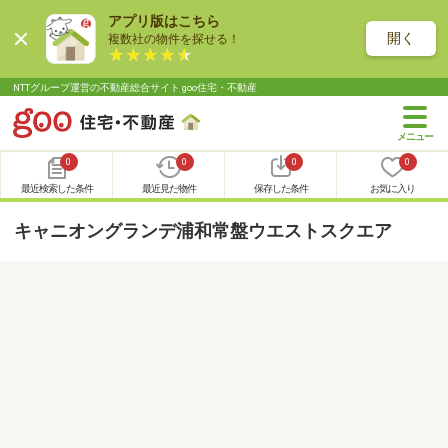
アプリ版はこちら
開く
複数社の物件を探せる！
NTTグループ運営の不動産総合サイト goo住宅・不動産
0
0
0
0
最近検索した条件
最近見た物件
保存した条件
お気に入り
キャニオングランデ浦和常盤ウエストスクエア