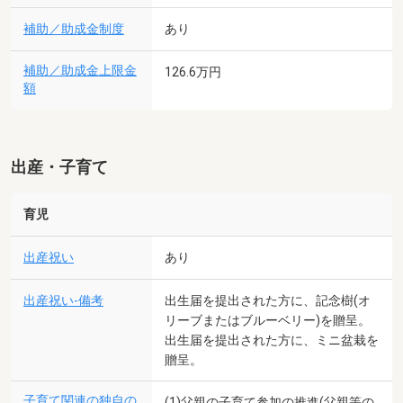
補助／助成金制度
あり
補助／助成金上限金
126.6万円
額
出産・子育て
育児
出産祝い
あり
出産祝い-備考
出生届を提出された方に、記念樹(オ
リーブまたはブルーベリー)を贈呈。
出生届を提出された方に、ミニ盆栽を
贈呈。
子育て関連の独自の
(1)父親の子育て参加の推進(父親等の