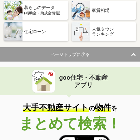
暮らしのデータ
家賃相場
(補助金・助成金情報)
人気タウン
住宅ローン
ランキング
ページトップに戻る
goo住宅・不動産
アプリ
大手不動産サイト
物件
の
を
まとめて検索！