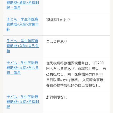
費助成<通院>所得制
限－備考
子ども・学生等医療
18歳3月末まで
費助成<入院>対象年
齢
子ども・学生等医療
自己負担あり
費助成<入院>自己負
担
子ども・学生等医療
住民税所得割額課税世帯は、1日200
費助成<入院>自己負
円の自己負担あり。非課税世帯は、自
担－備考
己負担なし。同一医療機関の同月11
日目以降の分は無料。 入院時食事療
養費の標準負担額の自己負担なし。
子ども・学生等医療
所得制限なし
費助成<入院>所得制
限