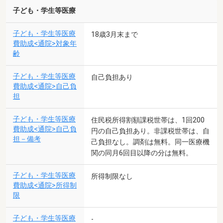
子ども・学生等医療
子ども・学生等医療
18歳3月末まで
費助成<通院>対象年
齢
子ども・学生等医療
自己負担あり
費助成<通院>自己負
担
子ども・学生等医療
住民税所得割額課税世帯は、1回200
費助成<通院>自己負
円の自己負担あり。非課税世帯は、自
担－備考
己負担なし。調剤は無料。同一医療機
関の同月6回目以降の分は無料。
子ども・学生等医療
所得制限なし
費助成<通院>所得制
限
子ども・学生等医療
-