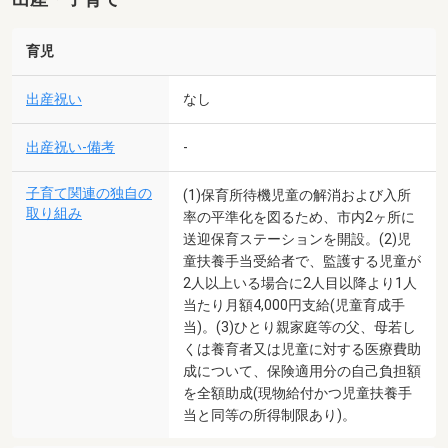
育児
出産祝い
なし
出産祝い-備考
-
子育て関連の独自の
(1)保育所待機児童の解消および入所
取り組み
率の平準化を図るため、市内2ヶ所に
送迎保育ステーションを開設。(2)児
童扶養手当受給者で、監護する児童が
2人以上いる場合に2人目以降より1人
当たり月額4,000円支給(児童育成手
当)。(3)ひとり親家庭等の父、母若し
くは養育者又は児童に対する医療費助
成について、保険適用分の自己負担額
を全額助成(現物給付かつ児童扶養手
当と同等の所得制限あり)。