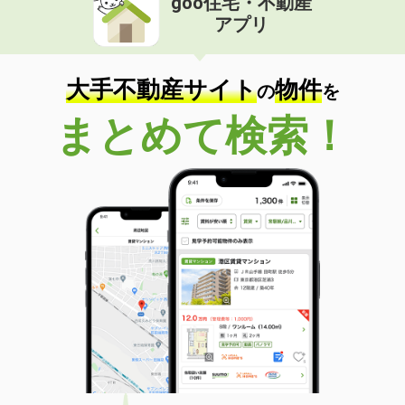
goo住宅・不動産
アプリ
大手不動産サイト
物件
の
を
まとめて検索！