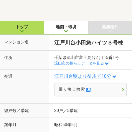
トップ
地図・環境
募集物件
マンション名
江戸川台小田急ハイツ３号棟
住所
千葉県流山市富士見台2丁目5番1号
流山市の暮らしデータを見る
江戸川台駅より徒歩で10分
交通
乗り換え検索
総戸数／階建
30戸／5階建
築年月
昭和50年5月