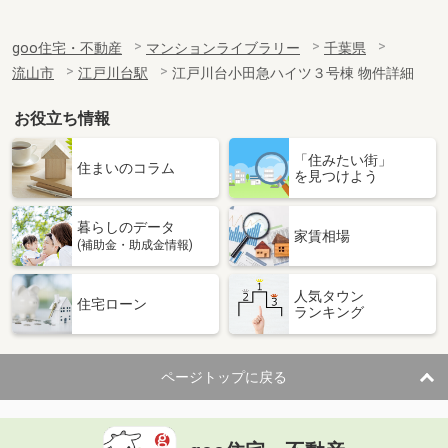
goo住宅・不動産
マンションライブラリー
千葉県
流山市
江戸川台駅
江戸川台小田急ハイツ３号棟 物件詳細
お役立ち情報
「住みたい街」
住まいのコラム
を見つけよう
暮らしのデータ
家賃相場
(補助金・助成金情報)
人気タウン
住宅ローン
ランキング
ページトップに戻る