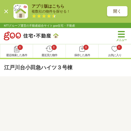
アプリ版はこちら
開く
複数社の物件を探せる！
NTTグループ運営の不動産総合サイト goo住宅・不動産
0
0
0
0
最近検索した条件
最近見た物件
保存した条件
お気に入り
江戸川台小田急ハイツ３号棟