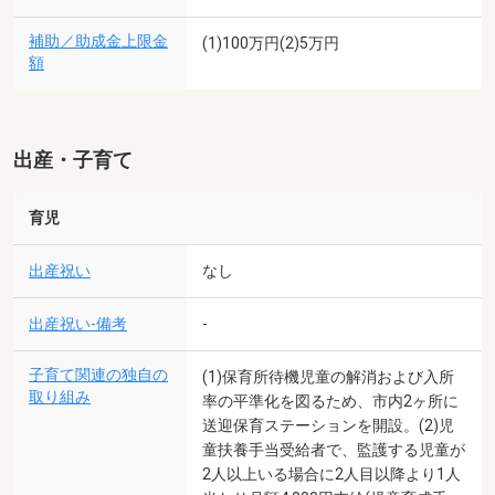
補助／助成金上限金
(1)100万円(2)5万円
額
出産・子育て
育児
出産祝い
なし
出産祝い-備考
-
子育て関連の独自の
(1)保育所待機児童の解消および入所
取り組み
率の平準化を図るため、市内2ヶ所に
送迎保育ステーションを開設。(2)児
童扶養手当受給者で、監護する児童が
2人以上いる場合に2人目以降より1人