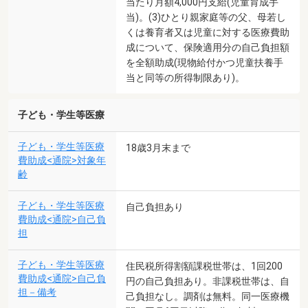
当たり月額4,000円支給(児童育成手
当)。(3)ひとり親家庭等の父、母若し
くは養育者又は児童に対する医療費助
成について、保険適用分の自己負担額
を全額助成(現物給付かつ児童扶養手
当と同等の所得制限あり)。
子ども・学生等医療
子ども・学生等医療
18歳3月末まで
費助成<通院>対象年
齢
子ども・学生等医療
自己負担あり
費助成<通院>自己負
担
子ども・学生等医療
住民税所得割額課税世帯は、1回200
費助成<通院>自己負
円の自己負担あり。非課税世帯は、自
担－備考
己負担なし。調剤は無料。同一医療機