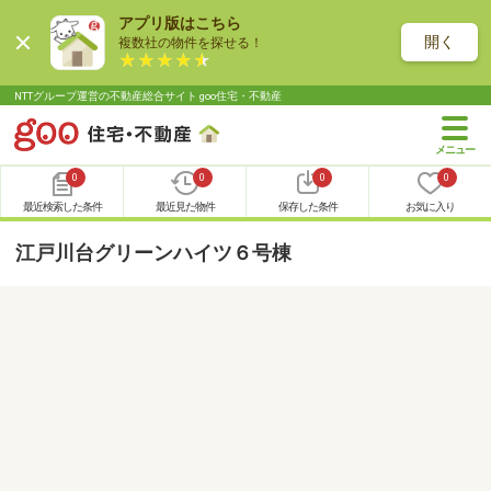
アプリ版はこちら
開く
複数社の物件を探せる！
NTTグループ運営の不動産総合サイト goo住宅・不動産
0
0
0
0
最近検索した条件
最近見た物件
保存した条件
お気に入り
江戸川台グリーンハイツ６号棟