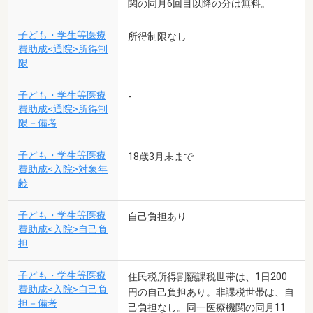
関の同月6回目以降の分は無料。
子ども・学生等医療
所得制限なし
費助成<通院>所得制
限
子ども・学生等医療
-
費助成<通院>所得制
限－備考
子ども・学生等医療
18歳3月末まで
費助成<入院>対象年
齢
子ども・学生等医療
自己負担あり
費助成<入院>自己負
担
子ども・学生等医療
住民税所得割額課税世帯は、1日200
費助成<入院>自己負
円の自己負担あり。非課税世帯は、自
担－備考
己負担なし。同一医療機関の同月11