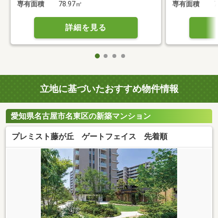
専有面積
78.97㎡
専有面積
7
詳細を見る
立地に基づいたおすすめ物件情報
愛知県名古屋市名東区の新築マンション
プレミスト藤が丘 ゲートフェイス 先着順