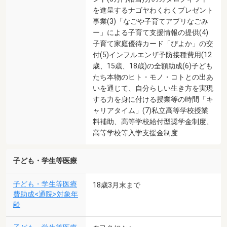
を進呈するナゴヤわくわくプレゼント
事業(3)「なごや子育てアプリなごみ
ー」による子育て支援情報の提供(4)
子育て家庭優待カード「ぴよか」の交
付(5)インフルエンザ予防接種費用(12
歳、15歳、18歳)の全額助成(6)子ども
たち本物のヒト・モノ・コトとの出あ
いを通じて、自分らしい生き方を実現
する力を身に付ける授業等の時間「キ
ャリアタイム」(7)私立高等学校授業
料補助、高等学校給付型奨学金制度、
高等学校等入学支援金制度
子ども・学生等医療
子ども・学生等医療
18歳3月末まで
費助成<通院>対象年
齢