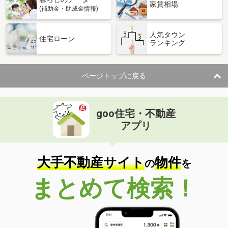
家賃相場
(補助金・助成金情報)
人気タウン
住宅ローン
ランキング
ページトップに戻る
goo住宅・不動産
アプリ
大手不動産サイト
物件
の
を
まとめて検索！