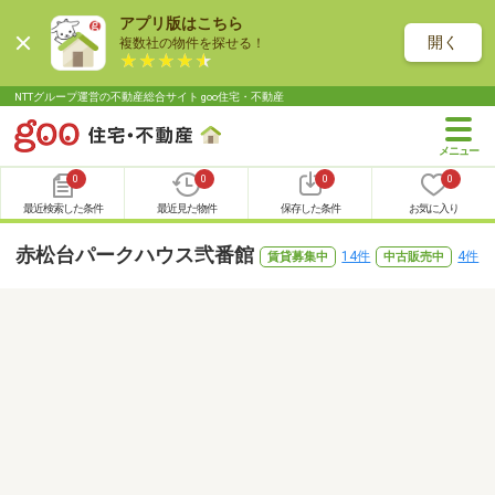
アプリ版はこちら
開く
複数社の物件を探せる！
NTTグループ運営の不動産総合サイト goo住宅・不動産
0
0
0
0
最近検索した条件
最近見た物件
保存した条件
お気に入り
赤松台パークハウス弐番館
14件
4件
賃貸募集中
中古販売中