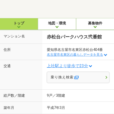
トップ
地図・環境
募集物件
マンション名
赤松台パークハウス弐番館
住所
愛知県名古屋市名東区赤松台404番
名古屋市名東区の暮らしデータを見る
上社駅より徒歩で23分
交通
乗り換え検索
総戸数／階建
9戸／3階建
築年月
平成7年3月