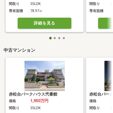
間取り
3SLDK
間取り
3
専有面積
78.97㎡
専有面積
7
詳細を見る
中古マンション
赤松台パークハウス弐番館
赤松台パー
1,950万円
価格
価格
間取り
3SLDK
間取り
3