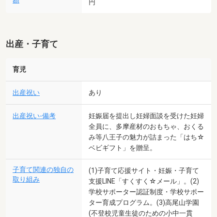
額
円
出産・子育て
育児
出産祝い
あり
出産祝い-備考
妊娠届を提出し妊婦面談を受けた妊婦
全員に、多摩産材のおもちゃ、おくる
み等八王子の魅力が詰まった「はち☆
ベビギフト」を贈呈。
子育て関連の独自の
(1)子育て応援サイト・妊娠・子育て
取り組み
支援LINE「すくすく☆メール」。(2)
学校サポーター認証制度・学校サポー
ター育成プログラム。(3)高尾山学園
(不登校児童生徒のための小中一貫