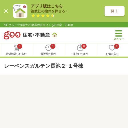
アプリ版はこちら
開く
複数社の物件を探せる！
NTTグループ運営の不動産総合サイト goo住宅・不動産
0
0
0
0
最近検索した条件
最近見た物件
保存した条件
お気に入り
レーベンスガルテン長池２-１号棟