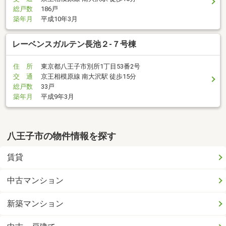
総戸数
186戸
築年月
平成10年3月
レーベンスガルテン長池２-７号棟
住 所
東京都八王子市別所1丁目53番2号
交 通
京王相模原線 南大沢駅 徒歩15分
総戸数
33戸
築年月
平成9年3月
八王子市の物件情報を探す
賃貸
中古マンション
新築マンション