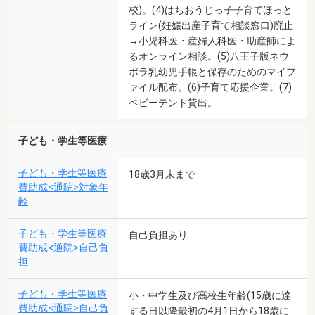
校)。(4)はちおうじっ子子育てほっと
ライン(妊娠出産子育て相談窓口)廃止
→小児科医・産婦人科医・助産師によ
るオンライン相談。(5)八王子版ネウ
ボラ乳幼児手帳と保存のためのマイフ
ァイル配布。(6)子育て応援企業。(7)
ベビーテント貸出。
子ども・学生等医療
子ども・学生等医療
18歳3月末まで
費助成<通院>対象年
齢
子ども・学生等医療
自己負担あり
費助成<通院>自己負
担
子ども・学生等医療
小・中学生及び高校生年齢(15歳に達
費助成<通院>自己負
する日以降最初の4月1日から18歳に