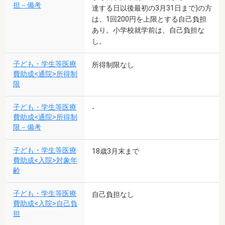
担－備考
達する日以後最初の3月31日まで)の方
は、1回200円を上限とする自己負担
あり。小学校就学前は、自己負担な
し。
子ども・学生等医療
所得制限なし
費助成<通院>所得制
限
子ども・学生等医療
-
費助成<通院>所得制
限－備考
子ども・学生等医療
18歳3月末まで
費助成<入院>対象年
齢
子ども・学生等医療
自己負担なし
費助成<入院>自己負
担