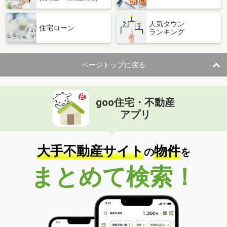
人気タウン
住宅ローン
ランキング
ページトップに戻る
goo住宅・不動産
アプリ
大手不動産サイト
物件
の
を
まとめて検索！