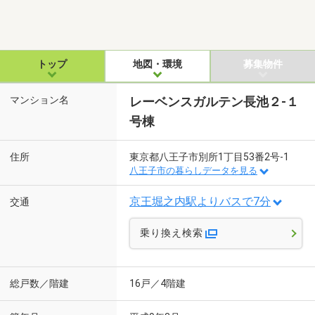
トップ
地図・環境
募集物件
マンション名
レーベンスガルテン長池２-１
号棟
住所
東京都八王子市別所1丁目53番2号-1
八王子市の暮らしデータを見る
京王堀之内駅よりバスで7分
交通
乗り換え検索
総戸数／階建
16戸／4階建