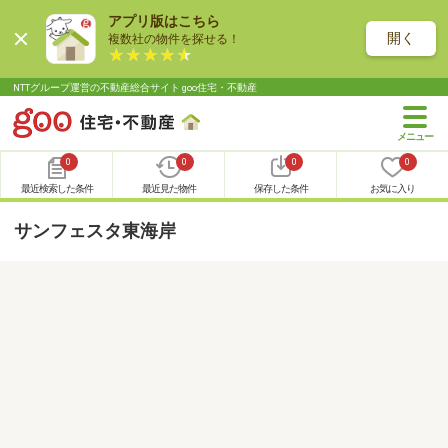
アプリ版はこちら
開く
複数社の物件を探せる！
NTTグループ運営の不動産総合サイト goo住宅・不動産
0
0
0
0
最近検索した条件
最近見た物件
保存した条件
お気に入り
サンフェスタ東海岸