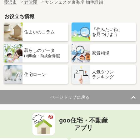
藤沢市
辻堂駅
サンフェスタ東海岸 物件詳細
お役立ち情報
「住みたい街」
住まいのコラム
を見つけよう
暮らしのデータ
家賃相場
(補助金・助成金情報)
人気タウン
住宅ローン
ランキング
ページトップに戻る
goo住宅・不動産
アプリ