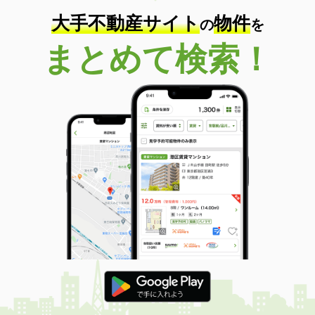
大手不動産サイト
物件
の
を
まとめて検索！